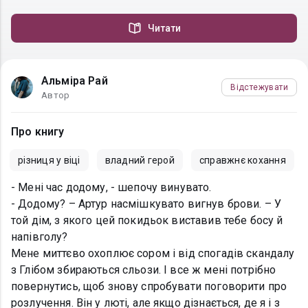
Читати
Альміра Рай
Відстежувати
Автор
Про книгу
різниця у віці
владний герой
справжнє кохання
- Мені час додому, - шепочу винувато.
- Додому? – Артур насмішкувато вигнув брови. – У
той дім, з якого цей покидьок виставив тебе босу й
напівголу?
Мене миттєво охоплює сором і від спогадів скандалу
з Глібом збираються сльози. І все ж мені потрібно
повернутись, щоб знову спробувати поговорити про
розлучення. Він у люті, але якщо дізнається, де я і з