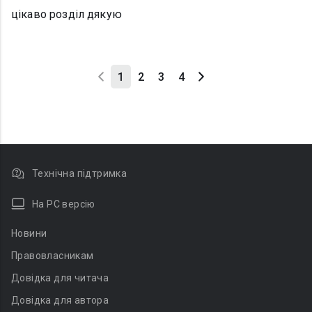
цікаво розділ дякую
1
2
3
4
Технічна підтримка
На PC версію
Новини
Правовласникам
Довідка для читача
Довідка для автора