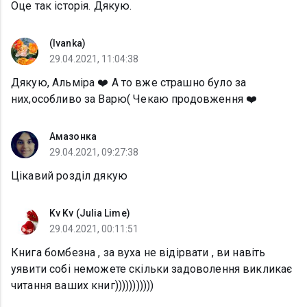
Оце так історія. Дякую.
(Ivanka)
29.04.2021, 11:04:38
Дякую, Альміра ❤️ А то вже страшно було за
них,особливо за Варю( Чекаю продовження ❤️
Амазонка
29.04.2021, 09:27:38
Цікавий розділ дякую
Kv Kv (Julia Lime)
29.04.2021, 00:11:51
Книга бомбезна , за вуха не відірвати , ви навіть
уявити собі неможете скільки задоволення викликає
читання ваших книг)))))))))))