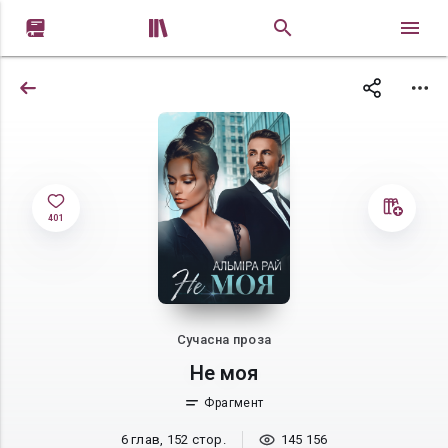


401
Сучасна проза
Не моя
Фрагмент
6 глав, 152 стор.
145 156