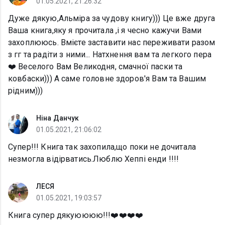
01.05.2021, 21:26:32
Дуже дякую,Альміра за чудову книгу))) Це вже друга
Ваша книга,яку я прочитала ,і я чесно кажучи Вами
захоплююсь. Вмієте заставити нас переживати разом
з гг та радіти з ними... Натхнення вам та легкого пера
❤️ Веселого Вам Великодня, смачної паски та
ковбаски))) А саме головне здоров'я Вам та Вашим
рідним)))
Ніна Данчук
01.05.2021, 21:06:02
Супер!!! Книга так захопила,що поки не дочитала
незмогла відірватись.Люблю Хеппі енди !!!!
ЛЕСЯ
01.05.2021, 19:03:57
Книга супер дякуюююю!!!❤️❤️❤️❤️