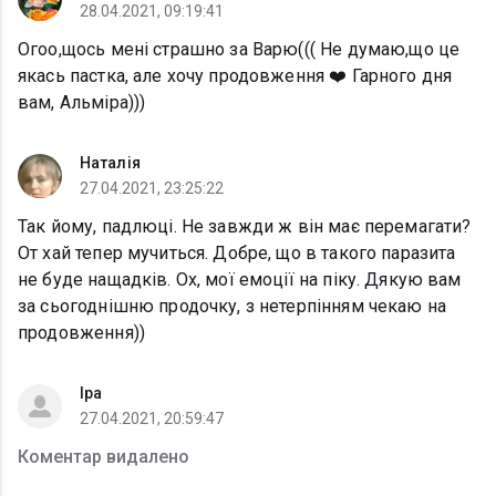
28.04.2021, 09:19:41
Огоо,щось мені страшно за Варю((( Не думаю,що це
якась пастка, але хочу продовження ❤️ Гарного дня
вам, Альміра)))
Наталія
27.04.2021, 23:25:22
Так йому, падлюці. Не завжди ж він має перемагати?
От хай тепер мучиться. Добре, що в такого паразита
не буде нащадків. Ох, мої емоції на піку. Дякую вам
за сьогоднішню продочку, з нетерпінням чекаю на
продовження))
Іра
27.04.2021, 20:59:47
Коментар видалено