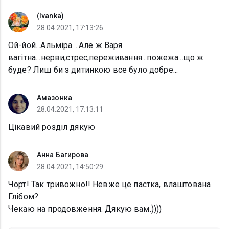
(Ivanka)
28.04.2021, 17:13:26
Ой-йой...Альміра....Але ж Варя
вагітна...нерви,стрес,переживання...пожежа...що ж
буде? Лиш би з дитинкою все було добре...
Амазонка
28.04.2021, 17:13:11
Цікавий розділ дякую
Анна Багирова
28.04.2021, 14:50:29
Чорт! Так тривожно!! Невже це пастка, влаштована
Глібом?
Чекаю на продовження. Дякую вам.))))