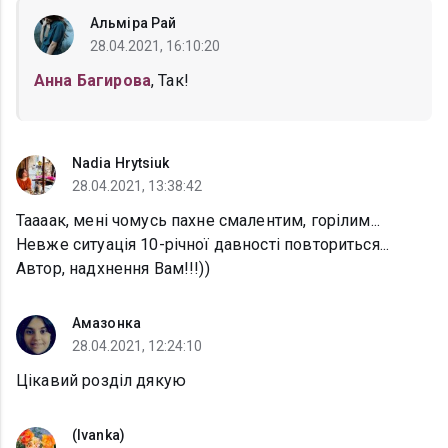
Альміра Рай
28.04.2021, 16:10:20
Анна Багирова
, Так!
Nadia Hrytsiuk
28.04.2021, 13:38:42
Таааак, мені чомусь пахне смалентим, горілим...
Невже ситуація 10-річної давності повториться...
Автор, надхнення Вам!!!))
Амазонка
28.04.2021, 12:24:10
Цікавий розділ дякую
(Ivanka)