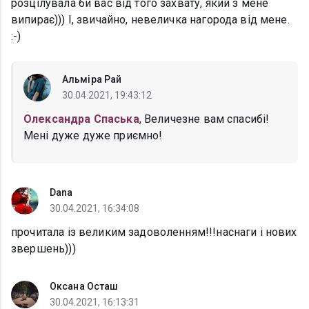
розцілувала би вас від того захвату, який з мене
випирає))) І, звичайно, невеличка нагорода від мене.
:-)
Альміра Рай
30.04.2021, 19:43:12
Олександра Спаська
, Величезне вам спасибі!
Мені дуже дуже приємно!
Dana
30.04.2021, 16:34:08
прочитала із великим задоволенням!!!наснаги і нових
звершень)))
Оксана Осташ
30.04.2021, 16:13:31