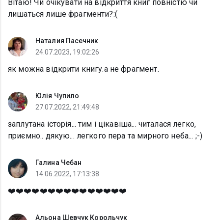
Вітаю! Чи очікувати на відкриття книг повністю чи
лишаться лише фрагменти?:(
Наталия Пасечник
24.07.2023, 19:02:26
як можна відкрити книгу.а не фрагмент.
Юлія Чупило
27.07.2022, 21:49:48
заплутана історія... тим і цікавіша... читалася легко,
приємно.. дякую... легкого пера та мирного неба... ;-)
Галина Чебан
14.06.2022, 17:13:38
❤️❤️❤️❤️❤️❤️❤️❤️❤️❤️❤️❤️❤️❤️❤️
Альона Шевчук Корольчук