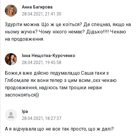
Анна Багирова
28.04.2021, 21:41:30
Здуріти можна. Що ж це коїться? Де спецназ, якщо на
ньому жучок? Чому нікого немає? Дідько!!!! Чекаю
на продовження.
Інна Нещотна-Куроченко
28.04.2021, 19:45:58
Боже,я вже дійсно подумала,що Саша таки з
Глібом,але як вони тепер з цим всим ,охх чекаю
продовження, надіюсь там трошки нерви
заспокояться))
Іра
28.04.2021, 18:27:37
А я відчувала що не все так просто, що ж далі?