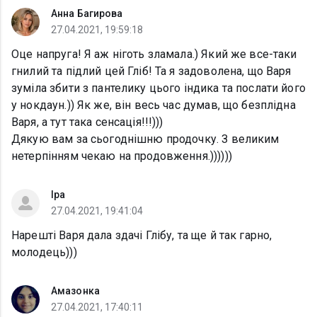
Анна Багирова
27.04.2021, 19:59:18
Оце напруга! Я аж ніготь зламала.) Який же все-таки
гнилий та підлий цей Гліб! Та я задоволена, що Варя
зуміла збити з пантелику цього індика та послати його
у нокдаун.)) Як же, він весь час думав, що безплідна
Варя, а тут така сенсація!!!)))
Дякую вам за сьогоднішню продочку. З великим
нетерпінням чекаю на продовження.))))))
Іра
27.04.2021, 19:41:04
Нарешті Варя дала здачі Глібу, та ще й так гарно,
молодець)))
Амазонка
27.04.2021, 17:40:11