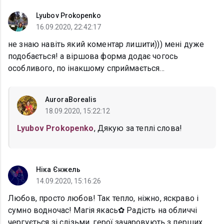
Lyubov Prokopenko
16.09.2020, 22:42:17
не знаю навіть який коментар лишити))) мені дуже
подобається! а віршова форма додає чогось
особливого, по інакшому сприймається...
AuroraBorealis
18.09.2020, 15:22:12
Lyubov Prokopenko
, Дякую за теплі слова!
Ніка Єнжель
14.09.2020, 15:16:26
Любов, просто любов! Так тепло, ніжно, яскраво і
сумно водночас! Магія якась✿ Радість на обличчі
чергується зі слізьми, герої зачаровують з перших