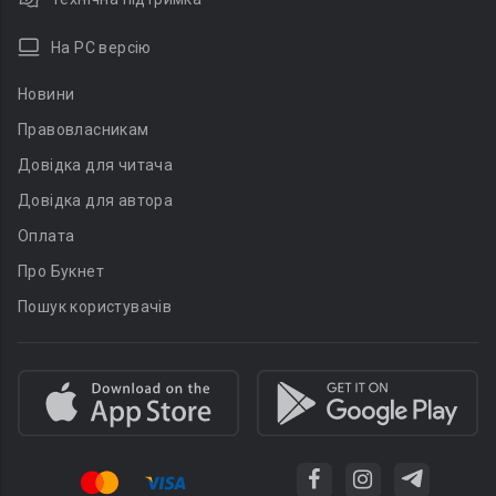
На PC версію
Новини
Правовласникам
Довідка для читача
Довідка для автора
Оплата
Про Букнет
Пошук користувачів