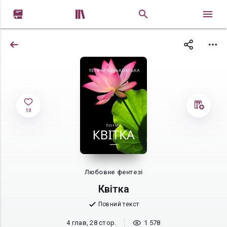


10
Любовне фентезі
Квітка
Повний текст
4 глав, 28 стор.
1 578