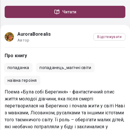
Читати
AuroraBorealis
Відстежувати
Автор
Про книгу
попаданка
попаданець_магічні світи
наївна героїня
Поема «Була собі Берегиня» - фантастичний опис
життя молодої дівчини, яка після смерті
перетворилася на Берегиню і почала жити у світі Наві
з мавками, Лісовиком, русалками та іншими істотами
того таємничого світу. Її роль – оберігати малих дітей,
які необачно потрапляли у біду і захлиналися у