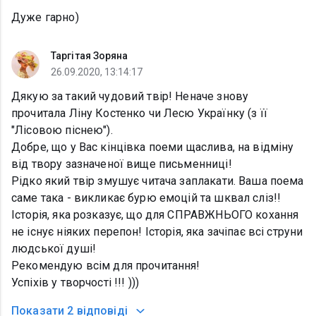
Дуже гарно)
Таргітая Зоряна
26.09.2020, 13:14:17
Дякую за такий чудовий твір! Неначе знову
прочитала Ліну Костенко чи Лесю Українку (з її
"Лісовою піснею").
Добре, що у Вас кінцівка поеми щаслива, на відміну
від твору зазначеної вище письменниці!
Рідко який твір змушує читача заплакати. Ваша поема
саме така - викликає бурю емоцій та шквал сліз!!
Історія, яка розказує, що для СПРАВЖНЬОГО кохання
не існує ніяких перепон! Історія, яка зачіпає всі струни
людської душі!
Рекомендую всім для прочитання!
Успіхів у творчості !!! )))
Показати
2 відповіді