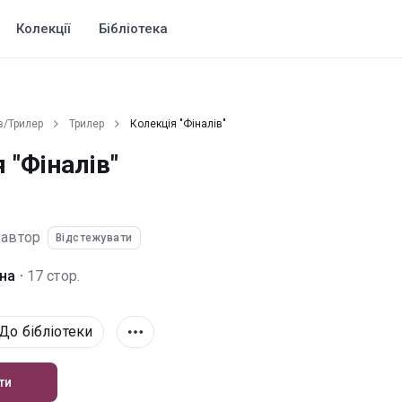
Колекції
Бібліотека
в/Трилер
Трилер
Колекція "Фіналів"
 "Фіналів"
автор
Відстежувати
а ·
17 стор.
До бібліотеки
ти