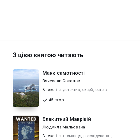
З цією книгою читають
Маяк самотності
Вячеслав Соколов
В текcті є:
детектив
,
скарб
,
острів
45 стор.
Блакитний Маврікій
Людмила Мальована
В текcті є:
таємниця
,
розслідування
,