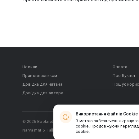
Новини
Оплата
Правовласникам
Про Букнет
Довідка для читача
Пошук корис
Довідка для автора
Використання файлів Cookie
З метою забезпечення кращого
© 2026 Booknet. Всі права захищено.
cookie. Продовжуючи перегляда
Narva mnt 5, Tallinn 10117, Естонія
cookie.