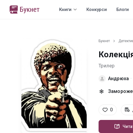
Книги
Конкурси
Блоги
Букнет
Детекти
Колекція
Трилер
Андрюха
·
Заморожен
0
Чита