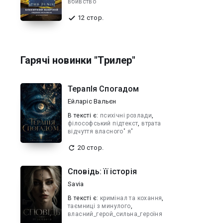
вбивство
12 стор.
Гарячі новинки "Трилер"
ТерапІя Спогадом
Ейларіс Вальєн
В текcті є:
психічні розлади
,
філософський підтекст
,
втрата
відчуття власного" я"
20 стор.
Сповідь: її історія
Savia
В текcті є:
кримінал та кохання
,
таємниці з минулого
,
власний_герой_сильна_героїня