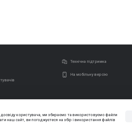
Технічна підтримка
На мобільну версію
тувачів
 досвіду користувача, ми збираємо та використовуємо файли
Privacy poli
ти наш сайт, ви погоджуєтеся на збір і використання файлів
PR-вiддiл: pr@