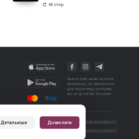
45 стор.
Увага! Сайт може містити
матеріали, не призначені
для перегляду особами,
які не досягли 18 років!
cy
Угода користувача
Політика конфіденційності
Детальніше
Дозволити
booknet.com
Правила публікації авторського контенту