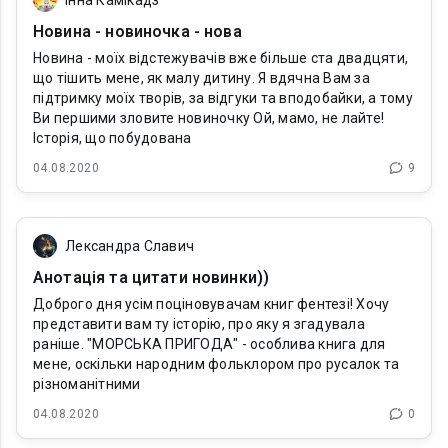
Інна Камікадз
Новина - новиночка - нова
Новина - моїх відстежувачів вже більше ста двадцяти,
що тішить мене, як малу дитину. Я вдячна Вам за
підтримку моїх творів, за відгуки та вподобайки, а тому
Ви першими зловите новиночку Ой, мамо, не лайте!
Історія, що побудована
04.08.2020
9
Лександра Славич
Анотація та цитати новинки))
Доброго дня усім поціновувачам книг фентезі! Хочу
представити вам ту історію, про яку я згадувала
раніше. "МОРСЬКА ПРИГОДА" - особлива книга для
мене, оскільки народним фольклором про русалок та
різноманітними
04.08.2020
0