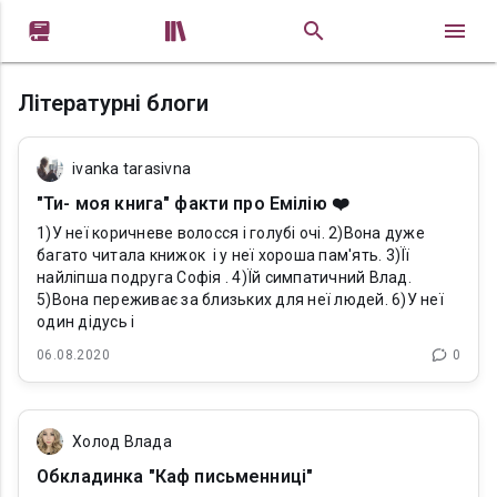


Літературні блоги
ivanka tarasivna
"Ти- моя книга" факти про Емілію ❤️
1)У неї коричневе волосся і голубі очі. 2)Вона дуже
багато читала книжок і у неї хороша пам'ять. 3)Її
найліпша подруга Софія . 4)Їй симпатичний Влад.
5)Вона переживає за близьких для неї людей. 6)У неї
один дідусь і
06.08.2020
0
Холод Влада
Обкладинка "Каф письменниці"