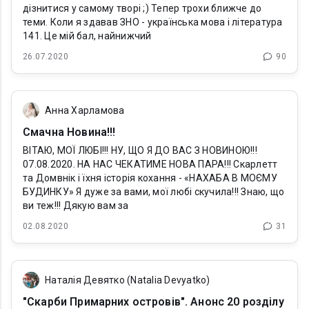
дізнитися у самому творі ;) Тепер трохи ближче до
теми. Коли я здавав ЗНО - українська мова і література
141. Це мій бал, найнижчий
26.07.2020
90
Анна Харламова
Смачна Новина!!!
ВІТАЮ, МОЇ ЛЮБІ!!! НУ, ЩО Я ДО ВАС З НОВИНОЮ!!!
07.08.2020. НА НАС ЧЕКАТИМЕ НОВА ПАРА!!! Скарлетт
та Домвнік і їхня історія кохання - «НАХАБА В МОЄМУ
БУДИНКУ» Я дуже за вами, мої любі скучила!!! Знаю, що
ви теж!!! Дякую вам за
02.08.2020
31
Наталія Девятко (Natalia Devyatko)
"Скарби Примарних островів". Анонс 20 розділу