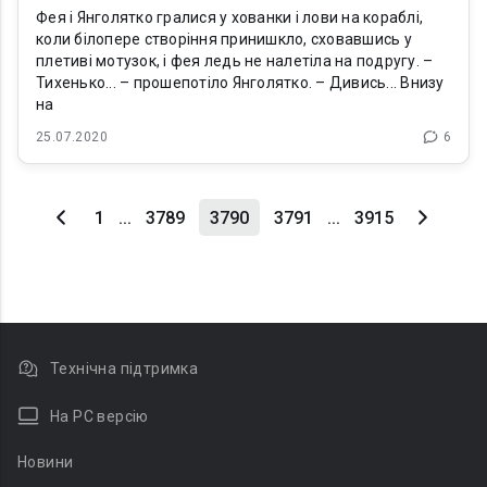
Фея і Янголятко гралися у хованки і лови на кораблі,
коли білопере створіння принишкло, сховавшись у
плетиві мотузок, і фея ледь не налетіла на подругу. –
Тихенько... – прошепотіло Янголятко. – Дивись... Внизу
на
25.07.2020
6
1
...
3789
3790
3791
...
3915
Технічна підтримка
На PC версію
Новини