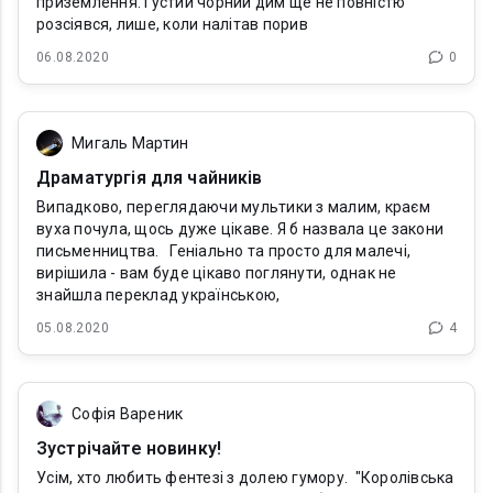
приземлення. Густий чорний дим ще не повністю
розсіявся, лише, коли налітав порив
06.08.2020
0
Мигаль Мартин
Драматургія для чайників
Випадково, переглядаючи мультики з малим, краєм
вуха почула, щось дуже цікаве. Я б назвала це закони
письменництва. Геніально та просто для малечі,
вирішила - вам буде цікаво поглянути, однак не
знайшла переклад українською,
05.08.2020
4
Софія Вареник
Зустрічайте новинку!
Усім, хто любить фентезі з долею гумору. "Королівська