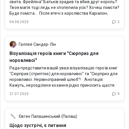
свита. Фрейліна" Батьків зрадив та вбив друг-король?
Твоя магія тоді ледь не спопелила усіх? Хочеш помсти?
Буде помста... Після втечі з королівства Каріалон,
04.08.2020
2
Галлея Сандер-Лін
Візуалізація героїв книги "Сюрприз для
норовливої"
Рада представити вашій увазі візуалізацію героїв книг
"Сюрприз (стриптиз) для норовливої" та "Сюрприз для
норовливої. Нерівноправний шлюб"! Анотація:
Кажуть, нерозділене кохання рідко приносить щастя.
27.07.2020
9
Євген Палашинський (Палаш)
Щодо зустрічі, є питання