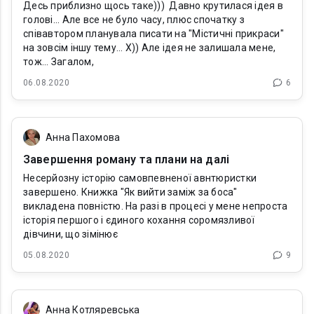
Десь приблизно щось таке))) Давно крутилася ідея в
голові... Але все не було часу, плюс спочатку з
співавтором планувала писати на "Містичні прикраси"
на зовсім іншу тему... Х)) Але ідея не залишала мене,
тож... Загалом,
06.08.2020
6
Анна Пахомова
Завершення роману та плани на далі
Несерйозну історію самовпевненої авнтюристки
завершено. Книжка "Як вийти заміж за боса"
викладена повністю. На разі в процесі у мене непроста
історія першого і єдиного кохання соромязливої
дівчини, що зімінює
05.08.2020
9
Анна Котляревська