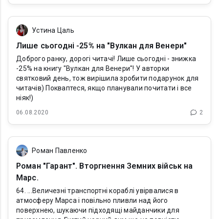
Устина Цаль
Лише сьогодні -25% на "Вулкан для Венери"
Доброго ранку, дорогі читачі! Лише сьогодні - знижка
-25% на книгу "Вулкан для Венери"! У авторки
святковий день, тож вирішила зробити подарунок для
читачів) Покваптеся, якщо планували почитати і все
ніяк!)
06.08.2020
2
Роман Павленко
Роман "Гарант". Вторгнення Земних військ на
Марс.
64. ...Величезні транспортні кораблі увірвалися в
атмосферу Марса і повільно пливли над його
поверхнею, шукаючи підходящі майданчики для