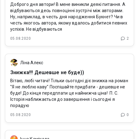
Доброго дня автори! В мене виникли деякі питання. А
відбуваються десь повноцінні зустрічі між авторами.
Ну, наприклад, в честь дня народження Букнет? Чи в
честь якогось автора, якому вдалось добитися певних
успіхів. Не відбуваються
05.08.2020
2
Ліна Алекс
Знижка!!! Дешевше не буде))
Вітаю, любі читачі! Тільки сьогодні діє знижка на роман
"Я не люблю каву" Поспішайте придбати - дешевше не
буде! До кінця передплати це найнижча ціна! П. С.
Історія наближається до завершення і сьогодні я
порадую
05.08.2020
0