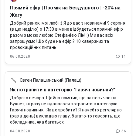
Прямий ефір | Промік на Бездушного | -20% на
Жагу
Добрий ранок, мої любі :) Я до вас з новинами! 9 серпня
(в цю неділю) о 17:30 в мене відбудеться прямий ефір
разом з моєю любою Стефанією Лін! :) Ми вас всіх
запрошуємо! Що буде на ефірі? 10 каверзних та
провокаційних питань
06.08.2020
11
Євген Палашинський (Палаш)
Як потрапити в категорію "Гарячі новинки?"
Доброго вечора. Щойно помітив, що за весь час на
Букнет, ні разу не вдавалося потрапити в категорію
Гарячі новикник. Як це зробити? Я начебто регулярно
(раз в день) викладаю главу, багато-то говорить, що
обкладинка, яка багатьох
04.08.2020
56