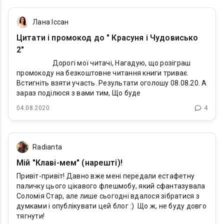
Лана Іссан
Цитати і промокод до " Красуня і Чудовисько
2"
Дорогі мої читачі, Нагадую, що розіграш
промокоду на безкоштовне читання книги триває.
Встигніть взяти участь. Результати оголошу 08.08.20. А
зараз поділюся з вами тим, Що буде
04.08.2020
4
Radianta
Мій "Клаві-мем" (нарешті)!
Привіт-привіт! Давно вже мені передали естафетну
паличку цього цікавого флешмобу, який сфантазувала
Соломія Стар, але лише сьогодні вдалося зібратися з
думками і опублікувати цей блог :) Що ж, не буду довго
тягнути!