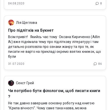
04.08.2020
8
Лія Щеглова
Про підлітків на Букнет
Всім привіт! Якийсь час тому Оксана Кириченко (Aillin
Ai) вже піднімала тему про підліткову літературу і там
детально розповіла про ознаки жанру та про те, як
писати не варто на прикладі окремо взятих книжок, що
були
31.07.2020
86
Секст Грей
Чи потрібно бути філологом, щоб писати книги
?
Не так давно завершив основну роботу над книгою
"Крила вічності". Чому саме така назва, можна