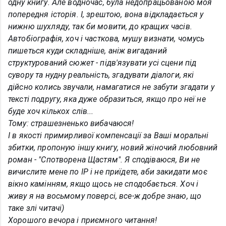
одну книгу. Але водночас, була недопрацьованою моя
попередня історія. І, зрештою, вона відкладається у
нижню шухляду, так би мовити, до кращих часів.
Автобіографія, хоч і часткова, мушу визнати, чомусь
пишеться куди складніше, аніж вигаданий
структурований сюжет - підв'язувати усі сцени під
сувору та нудну реальність, згадувати діалоги, які
дійсно колись звучали, намагатися не забути згадати у
тексті подругу, яка дуже образиться, якщо про неї не
буде хоч кількох слів...
Тому: страшезненько вибачаюся!
І в якості примирливої компенсації за Ваші моральні
збитки, пропоную іншу книгу, новий жіночий любовний
роман - "Спотворена Щастям". Я сподіваюся, Ви не
вичислите мене по IP і не приїдете, аби закидати моє
вікно камінням, якщо щось не сподобається. Хоч і
живу я на восьмому поверсі, все-ж добре знаю, що
таке злі читачі)
Хорошого вечора і приємного читання!