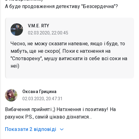
А буде продовження детективу "Безсердечна"?
V.M.E. RTY
02.03.2020, 22:00:45
Чесно, не можу сказати напевне, якщо і буде, то
мабуть, ще не скоро(. Поки є натхнення на
"Спотворену", мушу витискати із себе всі соки на
неї)
Оксана Грицина
02.03.2020, 20:47:31
Вибачення прийняті ;) Натхнення і позитиву! На
рахунок P.S., самій цікаво дізнатися...
Показати
2 відповіді