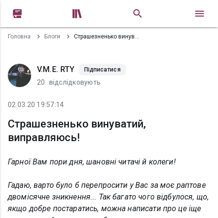


Головна
Блоги
Страшезненько винуватий, виправляюсь!
V.M.E. RTY
Підписатися
20
відслідковують
02.03.20 19:57:14
Страшезненько винуватий,
виправляюсь!
Гарної Вам пори дня, шановні читачі й колеги!
Гадаю, варто було б перепросити у Вас за моє раптове
двомісячне зникнення... Так багато чого відбулося, що,
якщо добре постаратись, можна написати про це іще