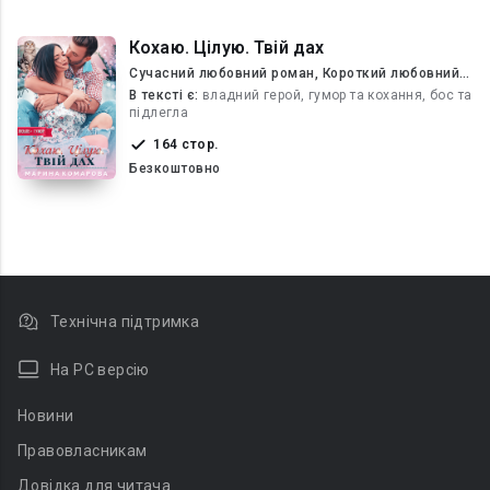
Кохаю. Цілую. Твій дах
Сучасний любовний роман, Короткий любовний
роман
В текcті є:
владний герой, гумор та кохання, бос та
підлегла
164 стор.
Безкоштовно
Технічна підтримка
На PC версію
Новини
Правовласникам
Довідка для читача