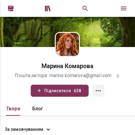


Марина Комарова
Пошта автора: marine.komarova@gmail.com
Підписатися · 638
Твори
Блог
За замовчуванням