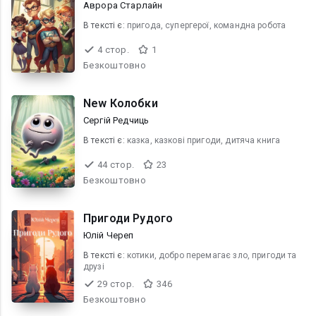
Аврора Старлайн
В текcті є:
пригода, супергерої, командна робота
4 стор.
1
Безкоштовно
New Колобки
Сергій Редчиць
В текcті є:
казка, казкові пригоди, дитяча книга
44 стор.
23
Безкоштовно
Пригоди Рудого
Юлій Череп
В текcті є:
котики, добро перемагає зло, пригоди та
друзі
29 стор.
346
Безкоштовно