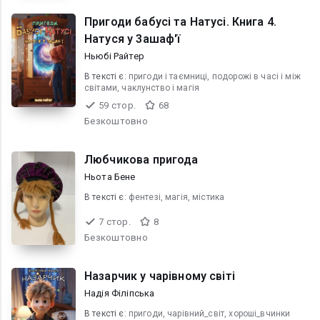
Пригоди бабусі та Натусі. Книга 4.
Натуся у 3ашаф'ї
Ньюбі Райтер
В текcті є:
пригоди і таємниці, подорожі в часі і між
світами, чаклунство і магія
59 стор.
68
Безкоштовно
Любчикова пригода
Ньота Бене
В текcті є:
фентезі, магія, містика
7 стор.
8
Безкоштовно
Назарчик у чарівному світі
Надія Філіпська
В текcті є:
пригоди, чарівний_світ, хороші_вчинки