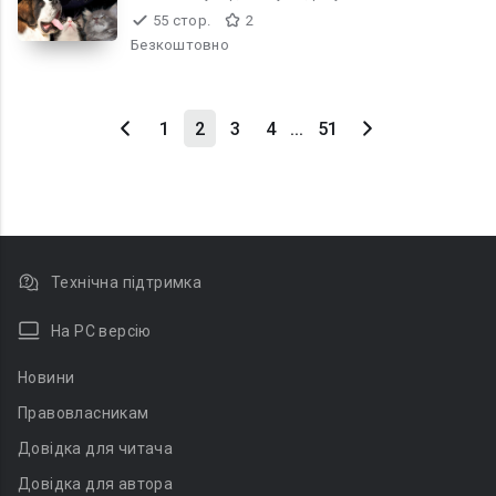
55 стор.
2
Безкоштовно
1
2
3
4
...
51
Технічна підтримка
На PC версію
Новини
Правовласникам
Довідка для читача
Довідка для автора