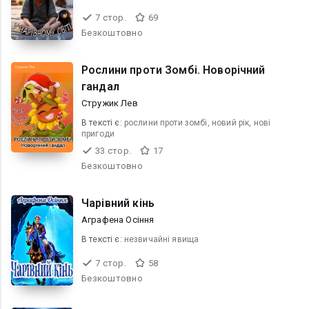
7 стор.
69
Безкоштовно
Рослини проти Зомбі. Новорічний
гандал
Стружик Лев
В текcті є:
рослини проти зомбі, новий рік, нові
пригоди
33 стор.
17
Безкоштовно
Чарівний кінь
Аграфена Осіння
В текcті є:
незвичайні явища
7 стор.
58
Безкоштовно