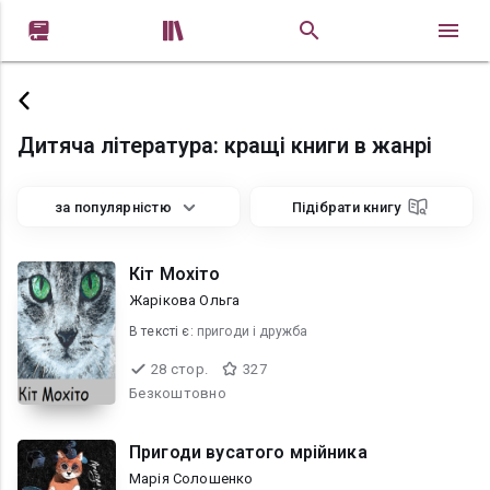


Дитяча література: кращі книги в жанрі
за популярністю
Підібрати книгу
Кіт Мохіто
Жарікова Ольга
В текcті є:
пригоди і дружба
28 стор.
327
Безкоштовно
Пригоди вусатого мрійника
Марія Солошенко