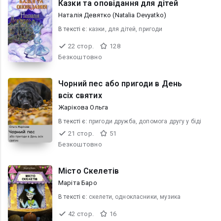
Казки та оповідання для дітей
Наталія Девятко (Natalia Devyatko)
В текcті є:
казки, для дітей, пригоди
22 стор.
128
Безкоштовно
Чорний пес або пригоди в День
всіх святих
Жарікова Ольга
В текcті є:
пригоди дружба, допомога другу у біді
21 стор.
51
Безкоштовно
Місто Скелетів
Маріта Баро
В текcті є:
скелети, однокласники, музика
42 стор.
16