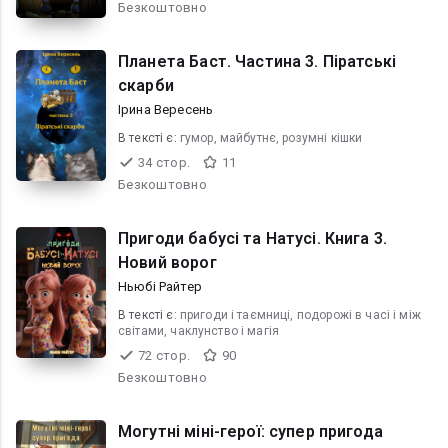
Безкоштовно
Планета Баст. Частина 3. Піратські
скарби
Ірина Вересень
В текcті є:
гумор, майбутнє, розумні кішки
34 стор.
11
Безкоштовно
Пригоди бабусі та Натусі. Книга 3.
Новий ворог
Ньюбі Райтер
В текcті є:
пригоди і таємниці, подорожі в часі і між
світами, чаклунство і магія
72 стор.
90
Безкоштовно
Могутні міні-герої: супер пригода