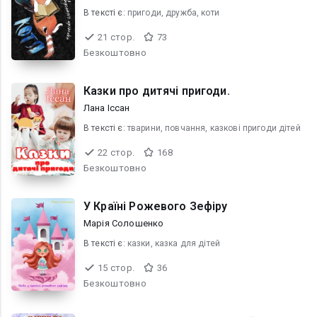
В текcті є:
пригоди, дружба, коти
21 стор.
73
Безкоштовно
Казки про дитячі пригоди.
Лана Іссан
В текcті є:
тварини, повчання, казкові пригоди дітей
22 стор.
168
Безкоштовно
У Країні Рожевого Зефіру
Марія Солошенко
В текcті є:
казки, казка для дітей
15 стор.
36
Безкоштовно