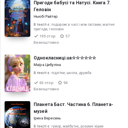
Пригоди бабусі та Натусі. Книга 7.
Геловін
Ньюбі Райтер
В текcті є:
подорожі в часі і між світами, магічні
пригоди, гелловін
195 стор.
57
Безкоштовно
Однокласниці.ua☆☆☆☆☆☆
Маїра Цибуліна
В текcті є:
підлітки, школа, дружба
63 стор.
94
Безкоштовно
Планета Баст. Частина 6. Планета-
музей
Ірина Вересень
В текcті є:
гумор, майбутнє, розумні кішки