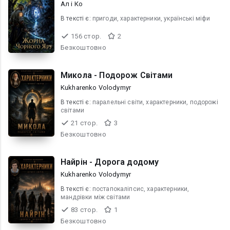
Ал і Ко
В текcті є:
пригоди, характерники, українські міфи
156 стор.
2
Безкоштовно
Микола - Подорож Світами
Kukharenko Volodymyr
В текcті є:
паралельні світи, характерники, подорожі
світами
21 стор.
3
Безкоштовно
Найрін - Дорога додому
Kukharenko Volodymyr
В текcті є:
постапокаліпсис, характерники,
мандрівки між світами
83 стор.
1
Безкоштовно