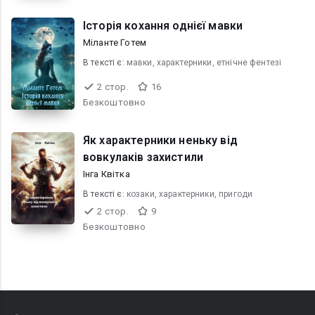
Історія кохання однієї мавки
Міланте Готем
В текcті є:
мавки, характерники, етнічне фентезі
2 стор.
16
Безкоштовно
Як характерники неньку від
вовкулаків захистили
Інга Квітка
В текcті є:
козаки, характерники, пригоди
2 стор.
9
Безкоштовно