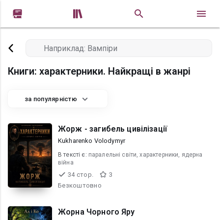


Книги: характерники. Найкращі в жанрі
за популярністю
Жорж - загибель цивілізації
Kukharenko Volodymyr
В текcті є:
паралельні світи, характерники, ядерна
війна
34 стор.
3
Безкоштовно
Жорна Чорного Яру