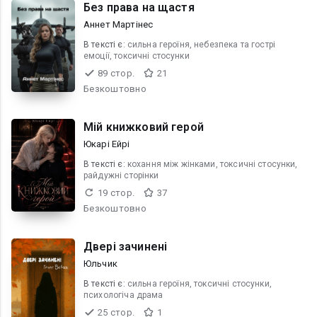
Без права на щастя
Аннет Мартінес
В текcті є:
сильна героїня, небезпека та гострі
емоції, токсичні стосунки
89 стор.
21
Безкоштовно
Мій книжковий герой
Юкарі Ейрі
В текcті є:
кохання між жінками, токсичні стосунки,
райдужні сторінки
19 стор.
37
Безкоштовно
Двері зачинені
Юльчик
В текcті є:
сильна героїня, токсичні стосунки,
психологіча драма
25 стор.
1