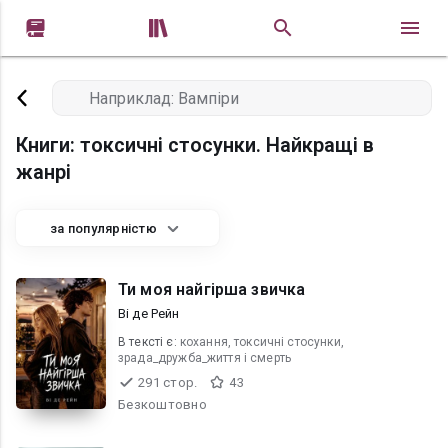


Книги: токсичні стосунки. Найкращі в
жанрі
за популярністю
Ти моя найгірша звичка
Ві де Рейн
В текcті є:
кохання, токсичні стосунки,
зрада_дружба_життя і смерть
291 стор.
43
Безкоштовно