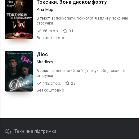
Токсики. Зона дискомфорту
Ріна Март
В текcті є:
психопати, психологія впливу, токсичні
стосунки
66 стор.
31
Безкоштовно
Діос
Skarlleey
В текcті є:
непростий вибір, пошуксебе, токсичні
стосунки
112 стор.
23
Безкоштовно
Технічна підтримка