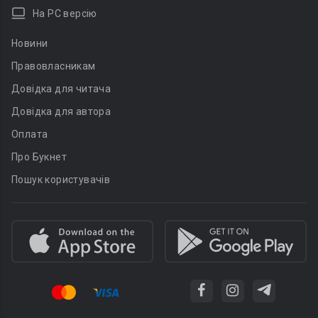
На PC версію
Новини
Правовласникам
Довідка для читача
Довідка для автора
Оплата
Про Букнет
Пошук користувачів