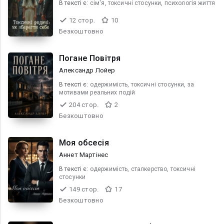
В текcті є:
сім'я, токсичні стосунки, психологія життя
12 стор.
10
Безкоштовно
Погане Повітря
Александр Лойер
В текcті є:
одержимість, токсичні стосунки, за
мотивами реальних подій
204 стор.
2
Безкоштовно
Моя обсесія
Аннет Мартінес
В текcті є:
одержимість, сталкерство, токсичні
стосунки
149 стор.
17
Безкоштовно