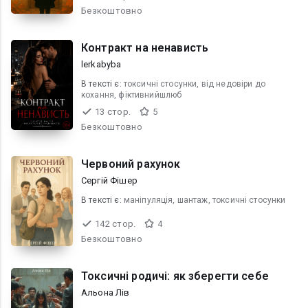
Безкоштовно
Контракт на ненависть
lerkabyba
В текcті є:
токсичні стосунки, від недовіри до
кохання, фіктивнийшлюб
13 стор.
5
Безкоштовно
Червоний рахунок
Сергій Фішер
В текcті є:
маніпуляція, шантаж, токсичні стосунки
142 стор.
4
Безкоштовно
Токсичні родичі: як зберегти себе
Альона Лів