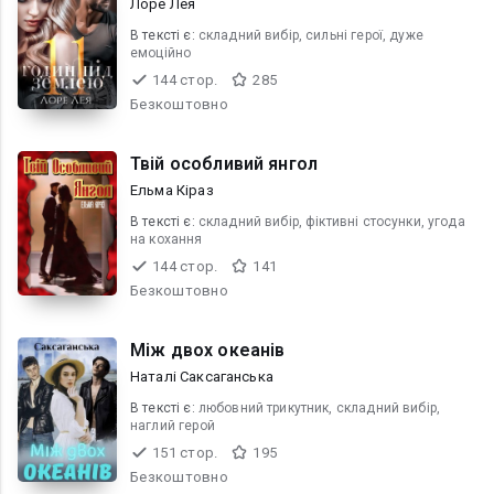
Лоре Лея
В текcті є:
складний вибір, сильні герої, дуже
емоційно
144 стор.
285
Безкоштовно
Твій особливий янгол
Ельма Кіраз
В текcті є:
складний вибір, фіктивні стосунки, угода
на кохання
144 стор.
141
Безкоштовно
Між двох океанів
Наталі Саксаганська
В текcті є:
любовний трикутник, складний вибір,
наглий герой
151 стор.
195
Безкоштовно