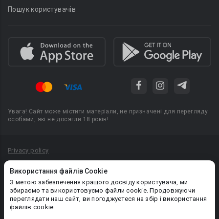
Пошук користувачів
Увага! Сайт може містити матеріали, не призначені для перегляду
особами, які не досягли 18 років!
Privacy policy
Угода користувача
Використання файлів Cookie
Політика конфіденційності
З метою забезпечення кращого досвіду користувача, ми
збираємо та використовуємо файли cookie. Продовжуючи
Правила публікації авторського контенту
переглядати наш сайт, ви погоджуєтеся на збір і використання
файлів cookie.
PR-вiддiл: pr@booknet.com