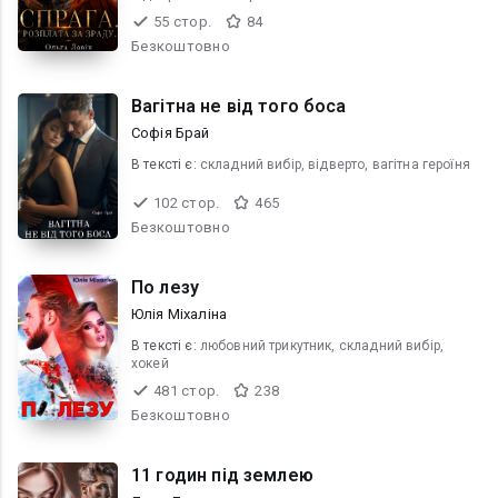
55 стор.
84
Безкоштовно
Вагітна не від того боса
Софія Брай
В текcті є:
складний вибір, відверто, вагітна героїня
102 стор.
465
Безкоштовно
По лезу
Юлія Міхаліна
В текcті є:
любовний трикутник, складний вибір,
хокей
481 стор.
238
Безкоштовно
11 годин під землею