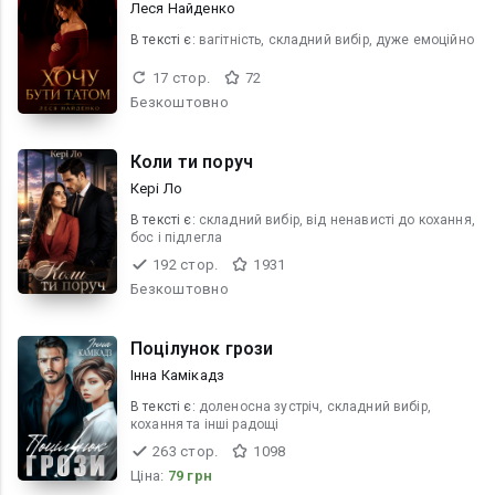
Леся Найденко
В текcті є:
вагітність, складний вибір, дуже емоційно
17 стор.
72
Безкоштовно
Коли ти поруч
Кері Ло
В текcті є:
складний вибір, від ненависті до кохання,
бос і підлегла
192 стор.
1931
Безкоштовно
Поцілунок грози
Інна Камікадз
В текcті є:
доленосна зустріч, складний вибір,
кохання та інші радощі
263 стор.
1098
Ціна:
79 грн