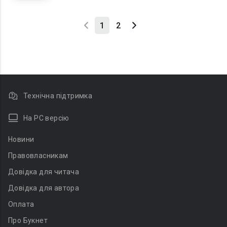
1
2
Технічна підтримка
На PC версію
Новини
Правовласникам
Довідка для читача
Довідка для автора
Оплата
Про Букнет