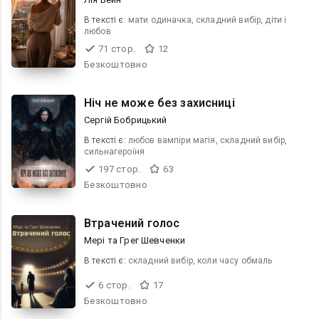
В текcті є:
мати одиначка, складний вибір, діти і
любов
71 стор.
12
Безкоштовно
Ніч не може без захисниці
Сергій Бобрицький
В текcті є:
любов вампіри магія, складний вибір,
сильнагероїня
197 стор.
63
Безкоштовно
Втрачений голос
Мері та Грег Шевченки
В текcті є:
складний вибір, коли часу обмаль
6 стор.
17
Безкоштовно