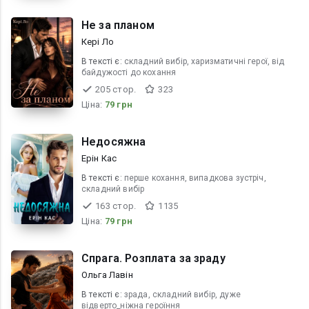
Не за планом
Кері Ло
В текcті є:
складний вибір, харизматичні герої, від
байдужості до кохання
205 стор.
323
Ціна:
79 грн
Недосяжна
Ерін Кас
В текcті є:
перше кохання, випадкова зустріч,
складний вибір
163 стор.
1135
Ціна:
79 грн
Спрага. Розплата за зраду
Ольга Лавін
В текcті є:
зрада, складний вибір, дуже
відверто_ніжна героїння