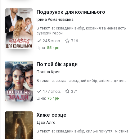
Подарунок для колишнього
Ірина Романовська
В текcті є:
складний вибір, кохання та ненависть,
суворий герой
245 стор.
716
Ціна:
55 грн
По той бік зради
Поліна Креп
В текcті є:
зрада, складний вибір, спільна дитина
177 стор.
371
Ціна:
75 грн
Хиже серце
Дієз Алго
В текcті є:
складний вибір, сильні почуття, містика '