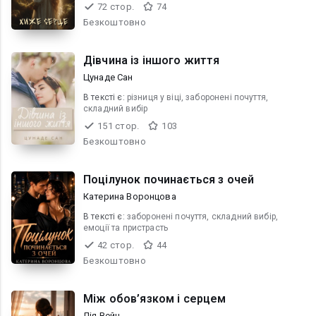
72 стор.
74
Безкоштовно
Дівчина із іншого життя
Цунаде Сан
В текcті є:
різниця у віці, заборонені почуття,
складний вибір
151 стор.
103
Безкоштовно
Поцілунок починається з очей
Катерина Воронцова
В текcті є:
заборонені почуття, складний вибір,
емоції та пристрасть
42 стор.
44
Безкоштовно
Між обов’язком і серцем
Лія Вейн