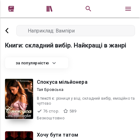


Книги: складний вибір. Найкращі в жанрі
за популярністю
Спокуса мільйонера
Тая Бровська
В текcті є:
різниця у віці, складний вибір, емоційно та
чуттєво
76 стор.
589
Безкоштовно
Хочу бути татом