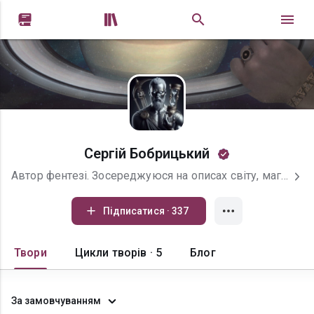


Сергій Бобрицький
Автор фентезі. Зосереджуюся на описах світу, магії та розвитку персонажів і вірю, що це знаходить своїх читачів)) Мій Інста - https://www.instagram.com/gray_beaver_1993/
Підписатися · 337
Твори
Цикли творів · 5
Блог
За замовчуванням