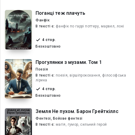
Поганці теж плачуть
Фанфік
В текcті є:
фанфік по гаррі поттеру, марвел, локі
4 стор.
Безкоштовно
Прогулянки з музами. Том 1
Поезія
В текcті є:
поезія, віршіпрокохання, філософська
лірика
4 стор.
Безкоштовно
Земля Не пухом. Барон Грейткіллс
Фентезі, Бойове фентезі
В текcті є:
магія, гумор, сильний герой