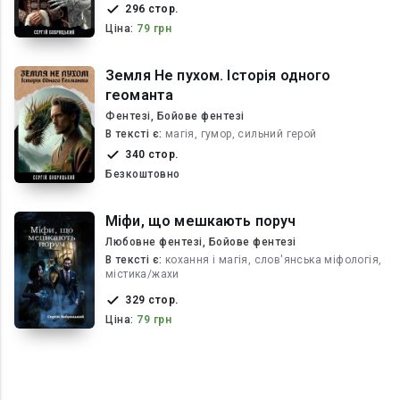
296 стор.
Ціна:
79 грн
Земля Не пухом. Історія одного
геоманта
Фентезі, Бойове фентезі
В текcті є:
магія, гумор, сильний герой
340 стор.
Безкоштовно
Міфи, що мешкають поруч
Любовне фентезі, Бойове фентезі
В текcті є:
кохання і магія, слов'янська міфологія,
містика/жахи
329 стор.
Ціна:
79 грн