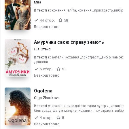
Mira
В текcті є:
кохання, еліта, кохання _пристрасть_вибір
44 стор.
58
Безкоштовно
Амурчики свою справу знають
Лія Стейс
В текcті є:
ангели, кохання _пристрасть_вибір, замок
дракона
6 стор.
51
Безкоштовно
Оgolena
Olga Zharikova
В текcті є:
кохання складні стосунки зустріч, кохання
біль зрада фатум минуле, кохання _пристрасть_вибір
4 стор.
8
Безкоштовно