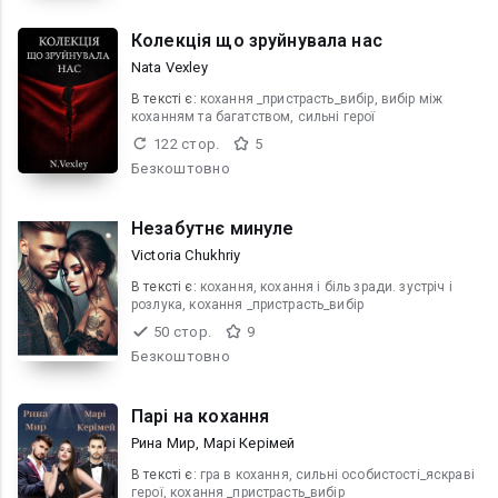
Колекція що зруйнувала нас
Nata Vexley
В текcті є:
кохання _пристрасть_вибір, вибір між
коханням та багатством, сильні герої
122 стор.
5
Безкоштовно
Незабутнє минуле
Victoria Chukhriy
В текcті є:
кохання, кохання і біль зради. зустріч і
розлука, кохання _пристрасть_вибір
50 стор.
9
Безкоштовно
Парі на кохання
Рина Мир, Марі Керімей
В текcті є:
гра в кохання, сильні особистості_яскраві
герої, кохання _пристрасть_вибір