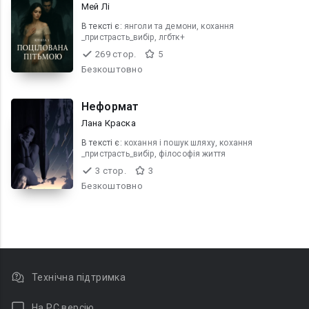
Мей Лі
В текcті є:
янголи та демони, кохання
_пристрасть_вибір, лгбтк+
269 стор.
5
Безкоштовно
Неформат
Лана Краска
В текcті є:
кохання і пошук шляху, кохання
_пристрасть_вибір, філософія життя
3 стор.
3
Безкоштовно
Технічна підтримка
На PC версію