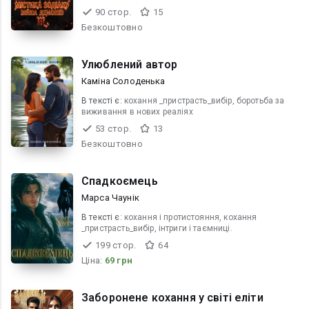
90 стор.
15
Безкоштовно
Улюблений автор
Каміна Солоденька
В текcті є:
кохання _пристрасть_вибір, боротьба за
виживання в нових реаліях
53 стор.
13
Безкоштовно
Спадкоємець
Марса Чаунік
В текcті є:
кохання і протистояння, кохання
_пристрасть_вибір, інтриги і таємниці.
199 стор.
64
Ціна:
69 грн
Заборонене кохання у світі еліти