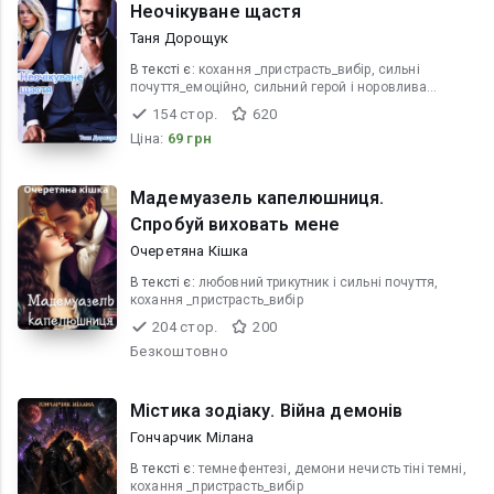
Неочікуване щастя
Таня Дорощук
В текcті є:
кохання _пристрасть_вибір, сильні
почуття_емоційно, сильний герой і норовлива
героїня
154 стор.
620
Ціна:
69 грн
Мадемуазель капелюшниця.
Спробуй виховать мене
Очеретяна Кішка
В текcті є:
любовний трикутник і сильні почуття,
кохання _пристрасть_вибір
204 стор.
200
Безкоштовно
Містика зодіаку. Війна демонів
Гончарчик Мілана
В текcті є:
темнефентезі, демони нечисть тіні темні,
кохання _пристрасть_вибір