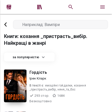


Книги: кохання _пристрасть_вибір.
Найкращі в жанрі
за популярністю
Гордість
Ірен Кларк
В текcті є:
емоційні гойдалки, кохання
_пристрасть_вибір, няня_та_бос
293 стор.
1684
Безкоштовно