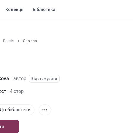
Колекції
Бібліотека
Поезія
Оgolena
kova
·
автор
Відстежувати
ст ·
4 стор.
До бібліотеки
ти