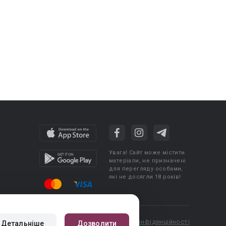
Увага! Сайт може містити
матеріали, не призначені
для перегляду особами,
які не досягли 18 років!
cy
Угода користувача
Політика конфіденційності
Детальніше
Дозволити