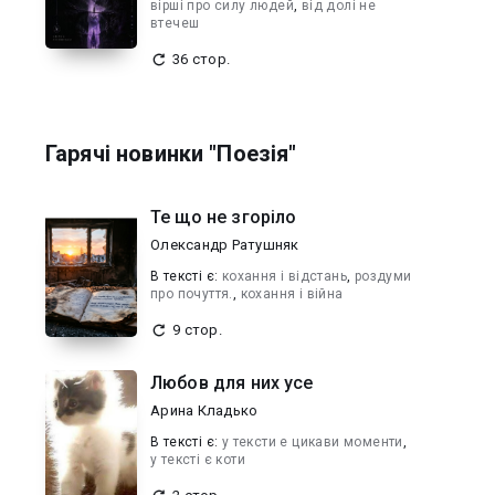
вірші про силу людей
,
від долі не
втечеш
36 стор.
Гарячі новинки "Поезія"
Те що не згоріло
Олександр Ратушняк
В текcті є:
кохання і відстань
,
роздуми
про почуття.
,
кохання і війна
9 стор.
Любов для них усе
Арина Кладько
В текcті є:
у тексти е цикави моменти
,
у тексті є коти