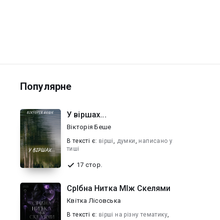
Популярне
У віршах...
Вікторія Беше
В текcті є:
вірші
,
думки
,
написано у
тиші
17 стор.
СрІбна Нитка МІж Скелями
Квітка Лісовська
В текcті є:
вірші на різну тематику
,