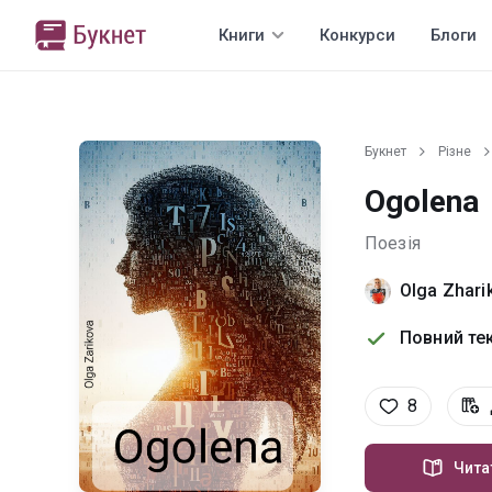
Книги
Конкурси
Блоги
Букнет
Різне
Оgolena
Поезія
Olga Zhari
Повний тек
8
Чита