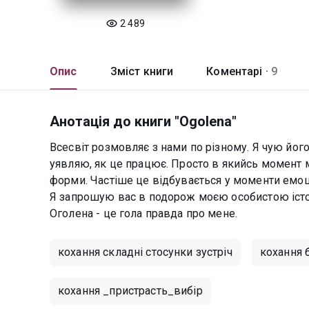
2 489
Опис
Зміст книги
Коментарі ·
9
Анотація до книги "Оgolena"
Всесвіт розмовляє з нами по різному. Я чую його
уявляю, як це працює. Просто в якийсь момент м
форми. Частіше це відбувається у моменти емоці
Я запрошую вас в подорож моєю особистою істор
Оголена - це гола правда про мене.
кохання складні стосунки зустріч
кохання 
кохання _пристрасть_вибір