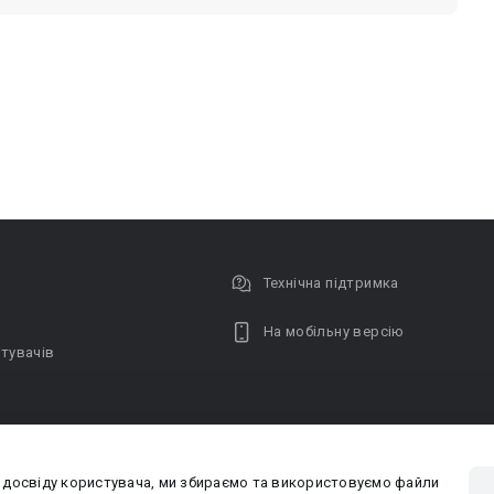
Технічна підтримка
На мобільну версію
тувачів
 досвіду користувача, ми збираємо та використовуємо файли
Privacy poli