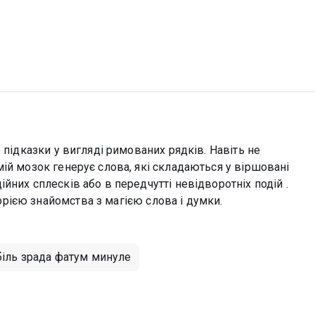
 підказки у вигляді римованих рядків. Навіть не
ій мозок генерує слова, які складаються у віршовані
йних сплесків або в передчутті невідворотніх подій .
ією знайомства з магією слова і думки.
біль зрада фатум минуле