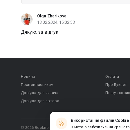
Olga Zharikova
13.02.2024, 15:02:53
Дякую, за відгук
Новини
Оплата
Правовласникам
Про Букнет
Довідка для читача
Пошук корис
Довідка для автора
Використання файлів Cookie
З метою забезпечення кращого
© 2026 Booknet. Всі права захищено.