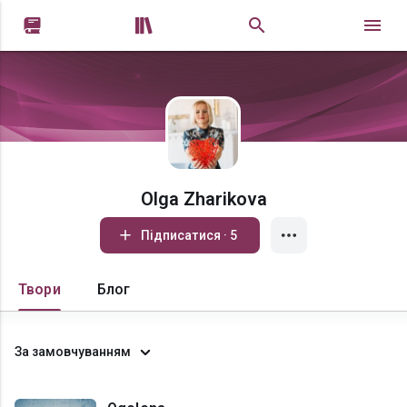


Olga Zharikova
Підписатися · 5
Твори
Блог
За замовчуванням