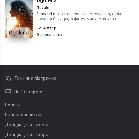
Оgolena
Поезія
В текcті є:
кохання складні стосунки зустріч,
кохання біль зрада фатум минуле, кохання
_пристрасть_вибір
4 стор.
Безкоштовно
Технічна підтримка
На PC версію
Новини
Правовласникам
Довідка для читача
Довідка для автора