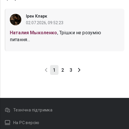
Ірен Кларк
02.07.2026, 09:52:23
Наталия Мыколенко
, Трішки не розумію
питання…
1
2
3
Технічна підтримка
На PC версію