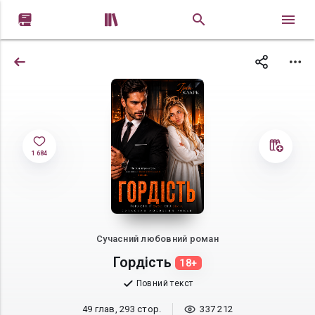


1 684
Сучасний любовний роман
Гордість
18+
Повний текст
49 глав, 293 стор.
337 212