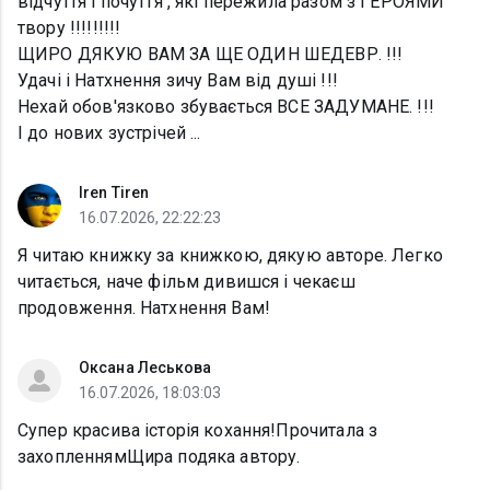
відчуття і почуття , які пережила разом з ГЕРОЯМИ
твору !!!!!!!!!
ЩИРО ДЯКУЮ ВАМ ЗА ЩЕ ОДИН ШЕДЕВР. !!!
Удачі і Натхнення зичу Вам від душі !!!
Нехай обов'язково збувається ВСЕ ЗАДУМАНЕ. !!!
І до нових зустрічей ...
Iren Tiren
16.07.2026, 22:22:23
Я читаю книжку за книжкою, дякую авторе. Легко
читається, наче фільм дивишся і чекаєш
продовження. Натхнення Вам!
Оксана Леськова
16.07.2026, 18:03:03
Супер красива історія кохання!Прочитала з
захопленнямЩира подяка автору.