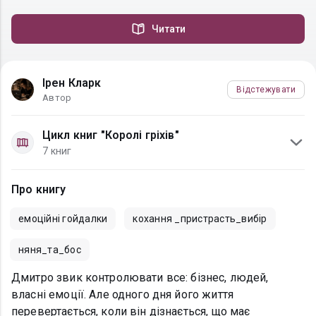
Читати
Ірен Кларк
Відстежувати
Автор
Цикл книг "Королі гріхів"
7 книг
Про книгу
емоційні гойдалки
кохання _пристрасть_вибір
няня_та_бос
Дмитро звик контролювати все: бізнес, людей,
власні емоції. Але одного дня його життя
перевертається, коли він дізнається, що має