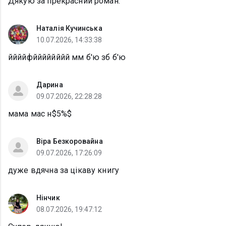
Дякую за прекрасний роман.
Наталія Кучинська
10.07.2026, 14:33:38
ййййфйййййййй мм б'ю зб б'ю
Дарина
09.07.2026, 22:28:28
мама мас н$5%$
Віра Безкоровайна
09.07.2026, 17:26:09
дуже вдячна за цікаву книгу
Нінчик
08.07.2026, 19:47:12