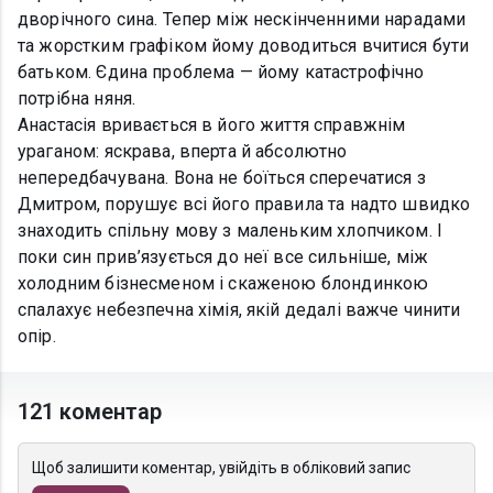
дворічного сина. Тепер між нескінченними нарадами
та жорстким графіком йому доводиться вчитися бути
батьком. Єдина проблема — йому катастрофічно
потрібна няня.
Анастасія вривається в його життя справжнім
ураганом: яскрава, вперта й абсолютно
непередбачувана. Вона не боїться сперечатися з
Дмитром, порушує всі його правила та надто швидко
знаходить спільну мову з маленьким хлопчиком. І
поки син прив’язується до неї все сильніше, між
холодним бізнесменом і скаженою блондинкою
спалахує небезпечна хімія, якій дедалі важче чинити
опір.
121 коментар
Щоб залишити коментар, увійдіть в обліковий запис