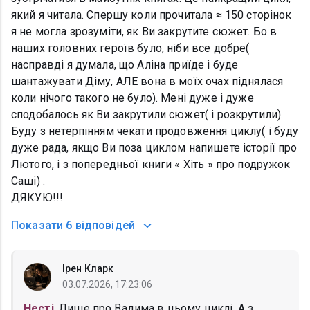
який я читала. Спершу коли прочитала ≈ 150 сторінок
я не могла зрозуміти, як Ви закрутите сюжет. Бо в
наших головних героїв було, ніби все добре(
насправді я думала, що Аліна приїде і буде
шантажувати Діму, АЛЕ вона в моїх очах піднялася
коли нічого такого не було). Мені дуже і дуже
сподобалось як Ви закрутили сюжет( і розкрутили).
Буду з нетерпінням чекати продовження циклу( і буду
дуже рада, якщо Ви поза циклом напишете історії про
Лютого, і з попередньої книги « Хіть » про подружок
Саші) .
ДЯКУЮ!!!
Показати
6 відповідей
Ірен Кларк
03.07.2026, 17:23:06
Несті
, Лише про Вадима в цьому циклі. А з