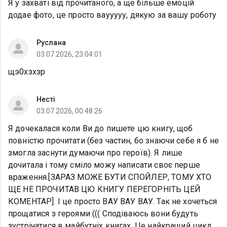
Я у захваті від прочитаного, а ще більше емоцій
додае фото, це просто ваууууу, дякую за вашу роботу
Руслана
03.07.2026, 23:04:01
щэ0хзхзр
Несті
03.07.2026, 00:48:26
Я дочекалася коли Ви до пишете цю книгу, щоб
повністю прочитати (без частин, бо знаючи себе я б не
змогла заснути думаючи про героїв). Я лише
дочитала і тому сміло можу написати своє перше
враження.[ЗАРАЗ МОЖЕ БУТИ СПОЙЛЕР, ТОМУ ХТО
ЩЕ НЕ ПРОЧИТАВ ЦЮ КНИГУ ПЕРЕГОРНІТЬ ЦЕЙ
КОМЕНТАР]. І це просто ВАУ ВАУ ВАУ. Так не хочеться
прощатися з героями ((( Сподіваюсь вони будуть
зустрічатися в майбутніх книгах. Це найкращий цикл,