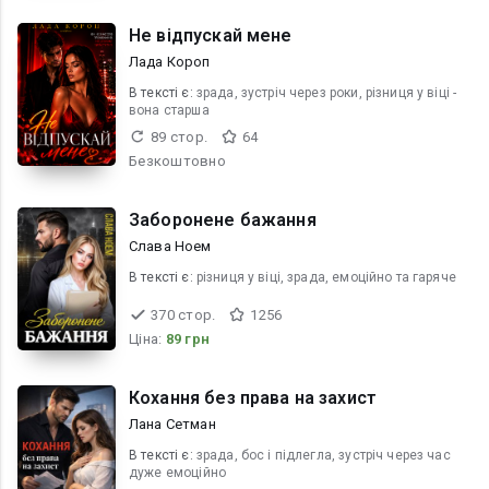
Не відпускай мене
Лада Короп
В текcті є:
зрада, зустріч через роки, різниця у віці -
вона старша
89 стор.
64
Безкоштовно
Заборонене бажання
Слава Ноем
В текcті є:
різниця у віці, зрада, емоційно та гаряче
370 стор.
1256
Ціна:
89 грн
Кохання без права на захист
Лана Сетман
В текcті є:
зрада, бос і підлегла, зустріч через час
дуже емоційно