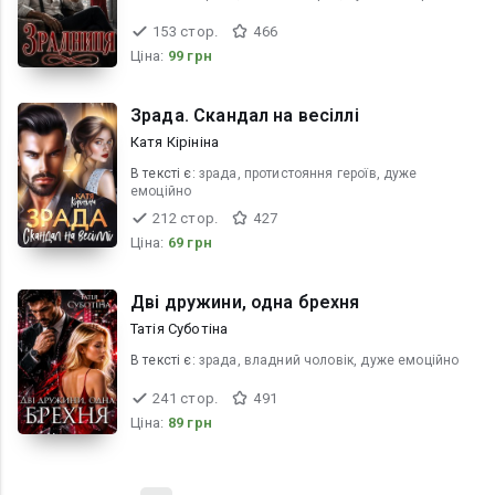
153 стор.
466
Ціна:
99 грн
Зрада. Скандал на весіллі
Катя Кірініна
В текcті є:
зрада, протистояння героїв, дуже
емоційно
212 стор.
427
Ціна:
69 грн
Дві дружини, одна брехня
Татія Суботіна
В текcті є:
зрада, владний чоловік, дуже емоційно
241 стор.
491
Ціна:
89 грн