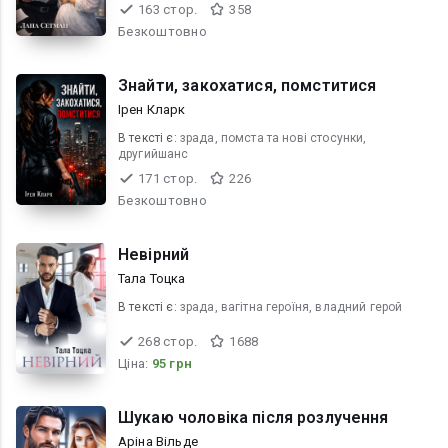
163 стор.
358
Безкоштовно
Знайти, закохатися, помститися
Ірен Кларк
В текcті є:
зрада, помста та новi стосунки,
другийшанс
171 стор.
226
Безкоштовно
Невірний
Тала Тоцка
В текcті є:
зрада, вагітна героїня, владний герой
268 стор.
1688
Ціна:
95 грн
Шукаю чоловіка після розлучення
Аріна Вільде