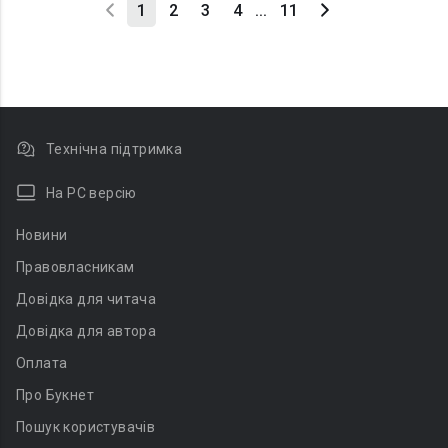
1
2
3
4
...
11
Технічна підтримка
На PC версію
Новини
Правовласникам
Довідка для читача
Довідка для автора
Оплата
Про Букнет
Пошук користувачів