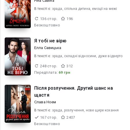
Ріна Савіна
В текcті є:
зрада, спільна дитина, емоції на межі
136 стор.
196
Безкоштовно
Я тобі не вірю
Елла Савицька
В текcті є:
зрада, складні відносини, дуже відверто
248 стор.
312
Передплата:
69 грн
Після розлучення. Другий шанс на
щастя
Слава Ноем
В текcті є:
зрада, розлучення, нове щире кохання
167 стор.
2407
Безкоштовно