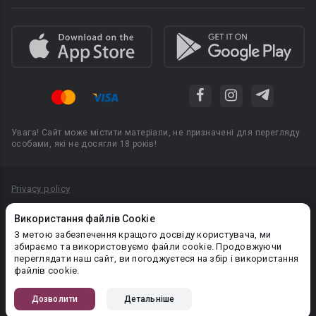
Увага! Сайт може містити матеріали, не призначені для перегляду
особами, які не досягли 18 років!
Privacy policy
Угода користувача
Використання файлів Cookie
Політика конфіденційності
З метою забезпечення кращого досвіду користувача, ми
збираємо та використовуємо файли cookie. Продовжуючи
Правила публікації авторського контенту
переглядати наш сайт, ви погоджуєтеся на збір і використання
файлів cookie.
PR-вiддiл: pr@booknet.com
Дозволити
Детальніше
© 2026 Booknet. Всі права захищено.