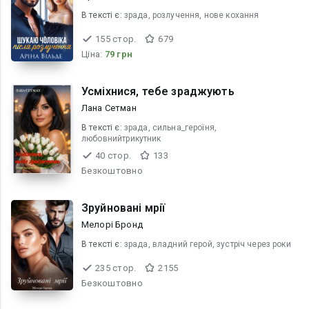
В текcті є:
зрада, розлучення, нове кохання
155 стор.
679
Ціна:
79 грн
Усміхнися, тебе зраджують
Лана Сетман
В текcті є:
зрада, сильна_героїня,
любовнийтрикутник
40 стор.
133
Безкоштовно
Зруйновані мрії
Мелорі Бронд
В текcті є:
зрада, владний герой, зустріч через роки
235 стор.
2155
Безкоштовно