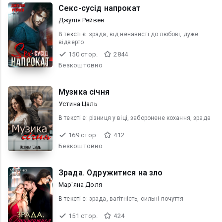
Секс-сусід напрокат
Джулія Рейвен
В текcті є:
зрада, від ненависті до любові, дуже
відверто
150 стор.
2844
Безкоштовно
Музика січня
Устина Цаль
В текcті є:
різниця у віці, заборонене кохання, зрада
169 стор.
412
Безкоштовно
Зрада. Одружитися на зло
Мар'яна Доля
В текcті є:
зрада, вагітність, сильні почуття
151 стор.
424