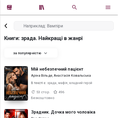


Книги: зрада. Найкращі в жанрі
за популярністю
Мій небезпечний пацієнт
Аріна Вільде, Анастасія Kовальська
В текcті є:
зрада, мафія, владний герой
53 стор.
496
Безкоштовно
Зрадник. Дочка мого чоловіка