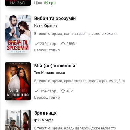
Ціна:
89 грн
Вибач та зрозумій
Катя Кірініна
В текcті є:
зрада, вагітна героїня, сильне кохання
230 стор.
2883
Безкоштовно
Мій (не) колишній
Тея Калиновська
В текcті є:
зрада, протистояння_характерів, емоційно
124 стор.
412
Безкоштовно
Зрадниця
Ірина Муза
В текcті є:
зрада, владний герой, дуже відверто