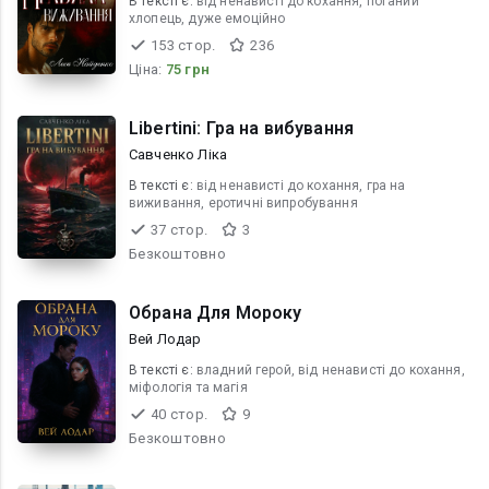
В текcті є:
від ненависті до кохання, поганий
хлопець, дуже емоційно
153 стор.
236
Ціна:
75 грн
Libertini: Гра на вибування
Савченко Ліка
В текcті є:
від ненависті до кохання, гра на
виживання, еротичні випробування
37 стор.
3
Безкоштовно
Обрана Для Мороку
Вей Лодар
В текcті є:
владний герой, від ненависті до кохання,
міфологія та магія
40 стор.
9
Безкоштовно