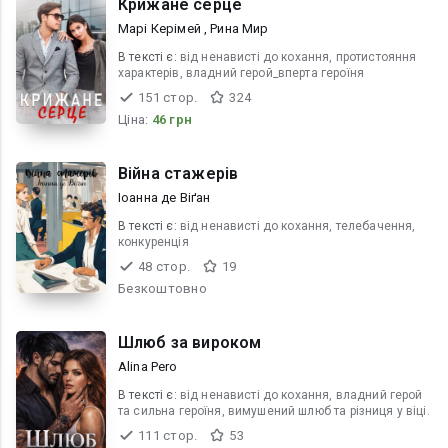
Крижане серце
Марі Керімей , Рина Мир
В текcті є:
від ненависті до кохання, протистояння
характерів, владний герой_вперта героїня
151 стор.
324
Ціна:
46 грн
Війна стажерів
Іоанна де Віґан
В текcті є:
від ненависті до кохання, телебачення,
конкуренція
48 стор.
19
Безкоштовно
Шлюб за вироком
Alina Pero
В текcті є:
від ненависті до кохання, владний герой
та сильна героїня, вимушений шлюб та різниця у віці.
111 стор.
53