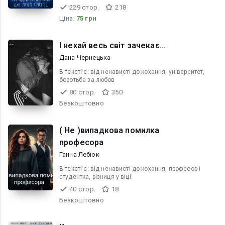
229 стор.
218
Ціна:
75 грн
І нехай весь світ зачекає...
Дана Чернецька
В текcті є:
від ненависті до кохання, університет,
боротьба за любов
80 стор.
350
Безкоштовно
( Не )випадкова помилка
професора
Ганна Лебюк
В текcті є:
від ненависті до кохання, професор і
студентка, різниця у віці
40 стор.
18
Безкоштовно