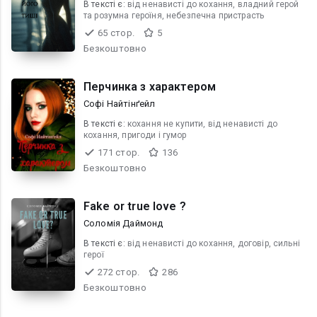
В текcті є:
від ненависті до кохання, владний герой
та розумна героїня, небезпечна пристрасть
65 стор.
5
Безкоштовно
Перчинка з характером
Софі Найтінґейл
В текcті є:
кохання не купити, від ненависті до
кохання, пригоди і гумор
171 стор.
136
Безкоштовно
Fake or true love ?
Соломія Даймонд
В текcті є:
від ненависті до кохання, договір, сильні
герої
272 стор.
286
Безкоштовно