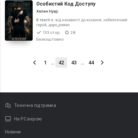
Особистий Код Доступу
Хелен Нуар
В текcті є:
від ненависті до кохання, небезпечний
герой, дарк_роман
133 стор.
28
Безкоштовно
1
...
42
43
...
44
Технічна підтримка
На PC версію
Новини