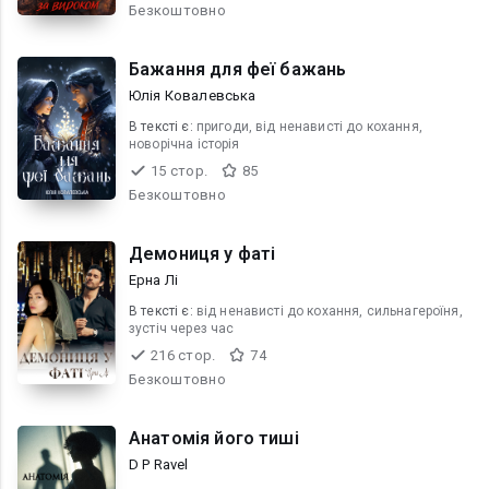
Безкоштовно
Бажання для феї бажань
Юлія Ковалевська
В текcті є:
пригоди, від ненависті до кохання,
новорічна історія
15 стор.
85
Безкоштовно
Демониця у фаті
Ерна Лі
В текcті є:
від ненависті до кохання, сильнагероїня,
зустіч через час
216 стор.
74
Безкоштовно
Анатомія його тиші
D P Ravel