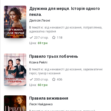
Дружина для мерця. Історія одного
пекла.
Делісія Леоні
В текcті є:
від ненависті до кохання, потраплянка,
адекватна героїня
237 стор.
118
Ціна:
69 грн
Правило трьох побачень
Ксана Рейлі
В текcті є:
від ненависті до кохання, харизматичні
герої, гумор і кохання
200 стор.
406
Ціна:
60 грн
Правила виживання
Леся Найденко