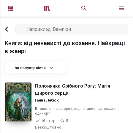


Книги: від ненависті до кохання. Найкращі
в жанрі
за популярністю
Полонянка Срібного Рогу: Магія
щирого серця
Ганна Лебюк
В текcті є:
перевертні, від ненависті до кохання,
єдиноріг
16 стор.
5
Безкоштовно