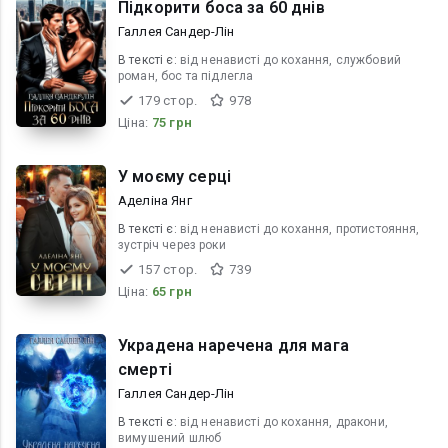
Підкорити боса за 60 днів
Галлея Сандер-Лін
В текcті є:
від ненависті до кохання, службовий
роман, бос та підлегла
179 стор.
978
Ціна:
75 грн
У моєму серці
Аделіна Янг
В текcті є:
від ненависті до кохання, протистояння,
зустріч через роки
157 стор.
739
Ціна:
65 грн
Украдена наречена для мага
смерті
Галлея Сандер-Лін
В текcті є:
від ненависті до кохання, дракони,
вимушений шлюб