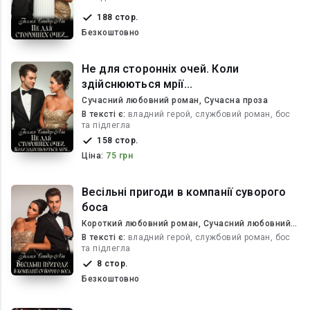
188 стор.
Безкоштовно
Не для сторонніх очей. Коли
здійснюються мрії...
Сучасний любовний роман, Сучасна проза
В текcті є:
владний герой, службовий роман, бос
та підлегла
158 стор.
Ціна:
75 грн
Весільні пригоди в компанії суворого
боса
Короткий любовний роман, Сучасний любовний
роман
В текcті є:
владний герой, службовий роман, бос
та підлегла
8 стор.
Безкоштовно