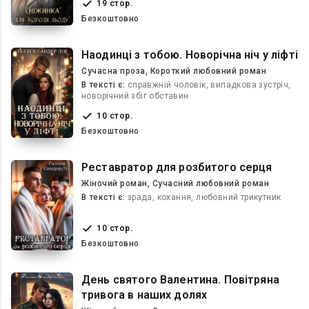
19 стор.
Безкоштовно
Наодинці з тобою. Новорічна ніч у ліфті
Сучасна проза, Короткий любовний роман
В текcті є:
справжній чоловік, випадкова зустріч,
новорічний збіг обставин
10 стор.
Безкоштовно
Реставратор для розбитого серця
Жіночий роман, Сучасний любовний роман
В текcті є:
зрада, кохання, любовний трикутник
10 стор.
Безкоштовно
День святого Валентина. Повітряна
тривога в наших долях