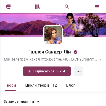


Галлея Сандер-Лін
Мій Телеграм канал: https://t.me/+IQ_rXCPYJrpiMmJi Поетеса, прозаїк. Пишу фентезі, сучасну прозу, літературно-критичні статті, есе на літературні та психологічні теми... Зв'язок з автором (щодо питань, пов'язаних із книгами): sander-lin@rambler.ru
Підписатися · 3 754
Твори
Цикли творів · 12
Блог
За замовчуванням