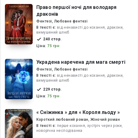
Право першої ночі для володаря
драконів
Фентезі, Любовне фентезі
В текcті є:
від ненависті до кохання, дракони,
вимушений шлюб
240 стор.
Ціна:
75 грн
Украдена наречена для мага смерті
Фентезі, Любовне фентезі
В текcті є:
від ненависті до кохання, дракони,
вимушений шлюб
229 стор.
Ціна:
75 грн
« Сніжинка » для « Короля льоду »
Короткий любовний роман, Жіночий роман
В текcті є:
перше кохання, зустріч через роки,
новорічна несподіванка