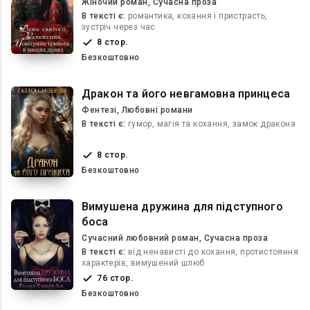
Жіночий роман, Сучасна проза
В текcті є:
романтика, кохання і пристрасть,
зустріч через час
8 стор.
Безкоштовно
Дракон та його невгамовна принцеса
Фентезі, Любовні романи
В текcті є:
гумор, магія та кохання, замок дракона
8 стор.
Безкоштовно
Вимушена дружина для підступного
боса
Сучасний любовний роман, Сучасна проза
В текcті є:
від ненависті до кохання, протистояння
характерів, вимушений шлюб
76 стор.
Безкоштовно