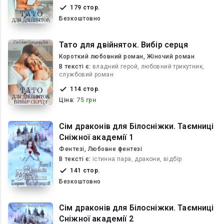
179 стор.
Безкоштовно
Тато для двійняток. Вибір серця
Короткий любовний роман, Жіночий роман
В текcті є:
владний герой, любовний трикутник,
службовий роман
114 стор.
Ціна:
75 грн
Сім драконів для Білосніжки. Таємниці
Сніжної академії 1
Фентезі, Любовне фентезі
В текcті є:
істинна пара, дракони, відбір
141 стор.
Безкоштовно
Сім драконів для Білосніжки. Таємниці
Сніжної академії 2