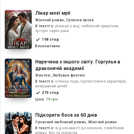
Лікар моєї мрії
Жіночий роман, Сучасна проза
В текcті є:
різниця у віці, любовний трикутник,
зустріч через роки
198 стор.
Безкоштовно
Наречена з іншого світу. Горгулья в
драконячій академії
Фентезі, Любовне фентезі
В текcті є:
істинна пара, протистояння характерів,
вимушений шлюб
279 стор.
Ціна:
79 грн
Підкорити боса за 60 днів
Сучасний любовний роман, Жіночий роман
В текcті є:
від ненависті до кохання, службовий
роман, бос та підлегла