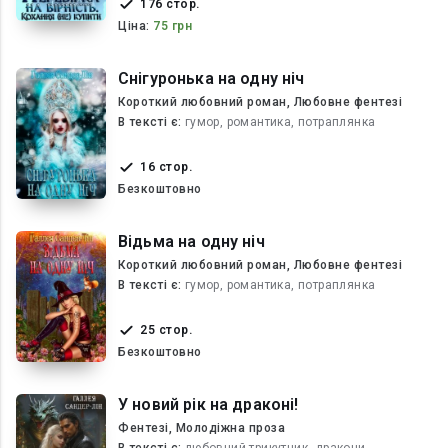
176 стор.
Ціна:
75 грн
Снігуронька на одну ніч
Короткий любовний роман, Любовне фентезі
В текcті є:
гумор, романтика, потраплянка
16 стор.
Безкоштовно
Відьма на одну ніч
Короткий любовний роман, Любовне фентезі
В текcті є:
гумор, романтика, потраплянка
25 стор.
Безкоштовно
У новий рік на драконі!
Фентезі, Молодіжна проза