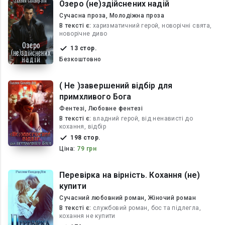
Озеро (не)здійснених надій
Сучасна проза, Молодіжна проза
В текcті є:
харизматичний герой, новорічні свята,
новорічне диво
13 стор.
Безкоштовно
( Не )завершений відбір для
примхливого Бога
Фентезі, Любовне фентезі
В текcті є:
владний герой, від ненависті до
кохання, відбір
198 стор.
Ціна:
79 грн
Перевірка на вірність. Кохання (не)
купити
Сучасний любовний роман, Жіночий роман
В текcті є:
службовий роман, бос та підлегла,
кохання не купити