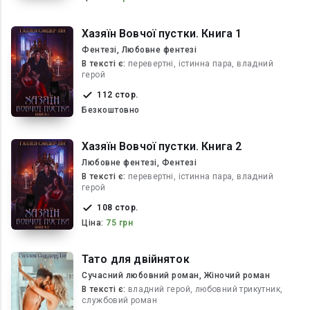
Хазяїн Вовчої пустки. Книга 1
Фентезі, Любовне фентезі
В текcті є:
перевертні, істинна пара, владний
герой
112 стор.
Безкоштовно
Хазяїн Вовчої пустки. Книга 2
Любовне фентезі, Фентезі
В текcті є:
перевертні, істинна пара, владний
герой
108 стор.
Ціна:
75 грн
Тато для двійняток
Сучасний любовний роман, Жіночий роман
В текcті є:
владний герой, любовний трикутник,
службовий роман