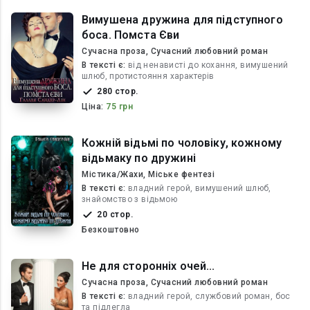
Вимушена дружина для підступного
боса. Помста Єви
Сучасна проза, Сучасний любовний роман
В текcті є:
від ненависті до кохання, вимушений
шлюб, протистояння характерів
280 стор.
Ціна:
75 грн
Кожній відьмі по чоловіку, кожному
відьмаку по дружині
Містика/Жахи, Міське фентезі
В текcті є:
владний герой, вимушений шлюб,
знайомство з відьмою
20 стор.
Безкоштовно
Не для сторонніх очей...
Сучасна проза, Сучасний любовний роман
В текcті є:
владний герой, службовий роман, бос
та підлегла