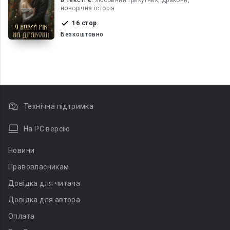
В текcті є:
любовний трикутник, дракони,
новорічна історія
16 стор.
Безкоштовно
Технічна підтримка
На PC версію
Новини
Правовласникам
Довідка для читача
Довідка для автора
Оплата