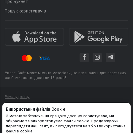
Про Букнет
Пошук користувачів
Увага! Сайт може містити матеріали, не призначені для перегляду
особами, які не досягли 18 років!
Privacy policy
Угода користувача
Використання файлів Cookie
Політика конфіденційності
З метою забезпечення кращого досвіду користувача, ми
збираємо та використовуємо файли cookie. Продовжуючи
Правила публікації авторського контенту
переглядати наш сайт, ви погоджуєтеся на збір і використання
файлів cookie.