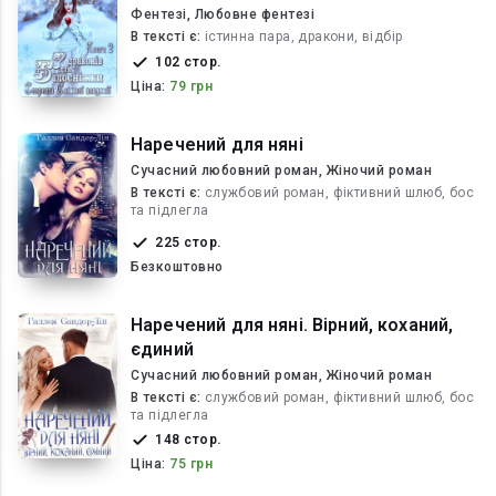
Фентезі, Любовне фентезі
В текcті є:
істинна пара, дракони, відбір
102 стор.
Ціна:
79 грн
Наречений для няні
Сучасний любовний роман, Жіночий роман
В текcті є:
службовий роман, фіктивний шлюб, бос
та підлегла
225 стор.
Безкоштовно
Наречений для няні. Вірний, коханий,
єдиний
Сучасний любовний роман, Жіночий роман
В текcті є:
службовий роман, фіктивний шлюб, бос
та підлегла
148 стор.
Ціна:
75 грн