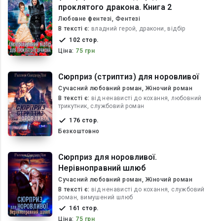
проклятого дракона. Книга 2
Любовне фентезі, Фентезі
В текcті є:
владний герой, дракони, відбір
102 стор.
Ціна:
75 грн
Сюрприз (стриптиз) для норовливої
Сучасний любовний роман, Жіночий роман
В текcті є:
від ненависті до кохання, любовний
трикутник, службовий роман
176 стор.
Безкоштовно
Сюрприз для норовливої.
Нерівноправний шлюб
Сучасний любовний роман, Жіночий роман
В текcті є:
від ненависті до кохання, службовий
роман, вимушений шлюб
161 стор.
Ціна:
75 грн