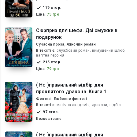
179 стор.
Ціна:
75 грн
Сюрприз для шефа. Дві смужки в
подарунок
Сучасна проза, Жіночий роман
В текcті є:
службовий роман, вимушений шлюб,
вагітна героїня
215 стор.
Ціна:
79 грн
( Не )правильний відбір для
проклятого дракона. Книга 1
Фентезі, Любовне фентезі
В текcті є:
магічна академія, дракони, відбір
97 стор.
Безкоштовно
( Не )правильний відбір для