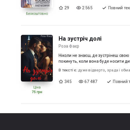
29
2 565
Повний тек
Безкоштовно
На зустріч долі
Роза Фаєр
Ніколи не знаєш, де зустрінеш свою долю... Зву
покинуть, коли вона буде носити дит
В текcті є:
дуже відверто
,
зрада і обм
345
67 487
Повний 
Ціна
75 грн