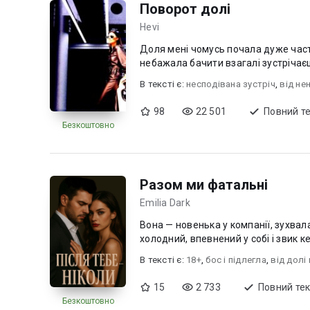
Поворот долі
Hevi
Доля мені чомусь почала дуже част
небажала бачити взагалі зустрічаєш
В текcті є:
несподівана зустріч
,
від не
98
22 501
Повний т
Безкоштовно
Разом ми фатальні
Emilia Dark
Вона — новенька у компанії, зухвала,
холодний, впевнений у собі і звик 
В текcті є:
18+
,
бос і підлегла
,
від долі
15
2 733
Повний тек
Безкоштовно