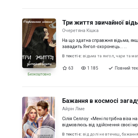
Три життя звичайної від
Очеретяна Кішка
На що здатна справжня відьма, якщо
завадить Янгол-охоронець... ...
В текcті є:
відьма та янгол
,
чари та маг
63
1 185
Повний тек
Безкоштовно
Бажання в космосі загад
Айрін Ліме
Сілія Селлоу: «Мені потрібна віза н
відмовлюсь від здійснення своєї мрії
В текcті є:
від долі не втечеш
,
бажання