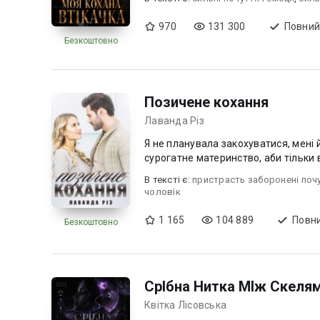
970
131 300
Повний
Безкоштовно
Позичене кохання
Лаванда Різ
Я не планувала закохуватися, мені 
сурогатне материнство, аби тільки в
В текcті є:
пристрасть заборонені поч
чоловік
1 165
104 889
Повни
Безкоштовно
СрІбна Нитка МІж Скеля
Квітка Лісовська