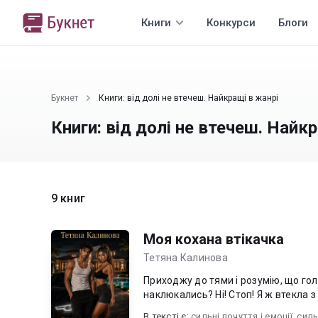
Книги
Конкурси
Блоги
Букнет
Книги: від долі не втечеш. Найкращі в жанрі
Книги: від долі не втечеш. Найк
9 книг
Моя кохана втікачка
Тетяна Калинова
Приходжу до тями і розумію, що го
наклюкались? Ні! Стоп! Я ж втекла з 
В текcті є:
сильні почуття і емоції
,
силь