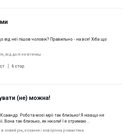
ьми
 від неї пішов чоловік? Правильно - на все! Хіба що
ія
,
від долі не втечеш
ст
6 стор.
увати (не) можна!
а Ксаандр. Робота моєї мрії так близько! Я нізащо не
. Вона так близько, як ніколи! І я отримаю ...
 в новий рік
,
кохання і новорічна романтика