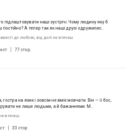
о підлаштовувати наші зустрічі. Чому людину яку б
 постійно? А тепер так як наші друзі одружилис...
нависті до любові
,
від долі не втечеш
екст
77 стор.
 гостра на язик і зовсім не вміє мовчати. Він — її бос,
керувати не лише людьми, а й бажаннями. М...
 не втечеш
ст
33 стор.