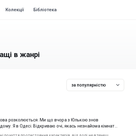
Колекції
Бібліотека
ращі в жанрі
за популярністю
лова розколюється. Ми що вчора з Юлькою знов
дому. Я в Одесі. Відкриваю очі, якась незнайома кімнат...
ні почуття протистояння характерів
,
від долі не втечеш