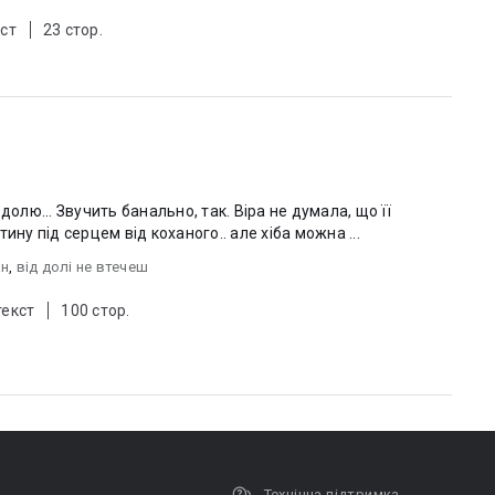
ст
23 стор.
чить банально, так. Віра не думала, що її
ину під серцем від коханого.. але хіба можна ...
ан
,
від долі не втечеш
текст
100 стор.
Технічна підтримка