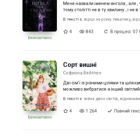
Мене назвали іменем янгола , але , чорт візми , янголом бути не навчили . Я народилася не в
В текcті є:
вірші на різну тематику
,
вір
4
843
В процесі: 07
Безкоштовно
Сорт вишні
Софиона Вейтлен
Дві сім'ї із різними цілями та шляха
можливо вибратися а інший світлий 
В текcті є:
війна двох світів
,
відненави
4
1 264
Повний текс
Безкоштовно