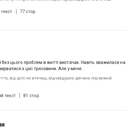
 текст
77 стор.
й без цього проблем в житті вистачає. Навіть зважилася на
ирватися з цієї трясовини. Але у мене...
уття
,
від долі не втечеш
,
відчайдушна дівчина справжній
й текст
81 стор.
ми