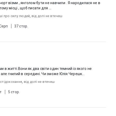
тому столітті не в ту хвилину , і не в тому місці , щоб писати для ...
ші про силу людей
,
від долі не втечеш
 Серп
37 стор.
ми в житті.Вони як два світи один темний із якого не
але гнилий в середині. Чи зможе Юлія Черешк...
стідокохання
,
від долі не втечеш
т
5 стор.