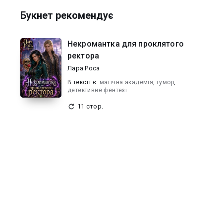
Букнет рекомендує
Некромантка для проклятого
ректора
Лара Роса
В текcті є:
магічна академія
,
гумор
,
детективне фентезі
11 стор.