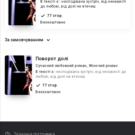
В текcті є::
несподівана зустріч, від ненависті
до любові, від долі не втечеш
77 стор.
Безкоштовно
За замовчуванням
Поворот долі
Сучасний любовний роман, Жіночий роман
В текcті є:
несподівана зустріч, від ненависті до
любові, від долі не втечеш
77 стор.
Безкоштовно
Технічна підтримка