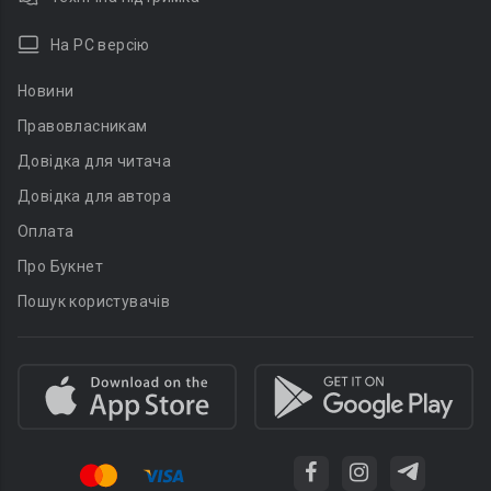
На PC версію
Новини
Правовласникам
Довідка для читача
Довідка для автора
Оплата
Про Букнет
Пошук користувачів