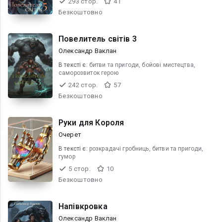
293 стор.
41
Безкоштовно
Повелитель світів 3
Олександр Ваклан
В текcті є:
битви та пригоди, бойові мистецтва,
саморозвиток герою
242 стор.
57
Безкоштовно
Руки для Короля
Очерет
В текcті є:
розкрадачі гробниць, битви та пригоди,
гумор
5 стор.
10
Безкоштовно
Напівкровка
Олександр Ваклан