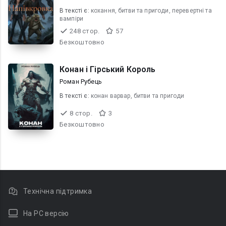
В текcті є:
кохання, битви та пригоди, перевертні та
вампіри
248 стор.
57
Безкоштовно
Конан і Гірський Король
Роман Рубець
В текcті є:
конан варвар, битви та пригоди
8 стор.
3
Безкоштовно
Технічна підтримка
На PC версію