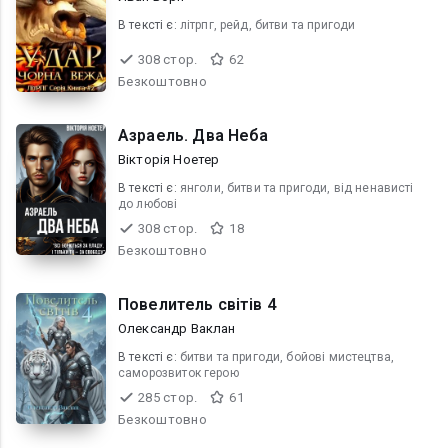
В текcті є:
літрпг, рейд, битви та пригоди
308 стор.
62
Безкоштовно
Азраель. Два Неба
Вікторія Ноетер
В текcті є:
янголи, битви та пригоди, від ненависті
до любові
308 стор.
18
Безкоштовно
Повелитель світів 4
Олександр Ваклан
В текcті є:
битви та пригоди, бойові мистецтва,
саморозвиток герою
285 стор.
61
Безкоштовно