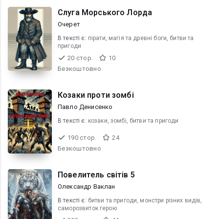
Слуга Морського Лорда
Очерет
В текcті є:
пірати, магія та древні боги, битви та
пригоди
20 стор.
10
Безкоштовно
Козаки проти зомбі
Павло Денисенко
В текcті є:
козаки, зомбі, битви та пригоди
190 стор.
24
Безкоштовно
Повелитель світів 5
Олександр Ваклан
В текcті є:
битви та пригоди, монстри різних видів,
саморозвиток герою