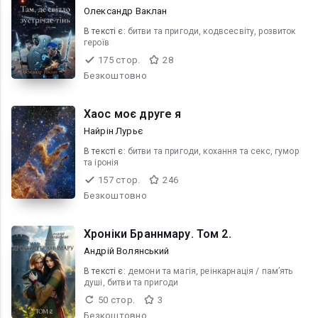
Олександр Ваклан
В текcті є:
битви та пригоди, кодвсесвіту, розвиток
героїв
175 стор.
28
Безкоштовно
Хаос моє друге я
Найрін Лурьє
В текcті є:
битви та пригоди, кохання та секс, гумор
та іронія
157 стор.
246
Безкоштовно
Хроніки Браннмару. Том 2.
Андрій Волянський
В текcті є:
демони та магія, реінкарнація / пам’ять
душі, битви та пригоди
50 стор.
3
Безкоштовно