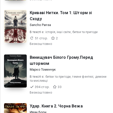
Криваві Нитки. Том 1: Шторм зі
Сходу
Sancho Pansa
В текcті є:
історія, інші світи, битви та пригоди
51 стор.
2
Безкоштовно
Винищувач Білого Грому.Перед
штормом
Марко Томенчук
В текcті є:
битви та пригоди, темне фентезі, демони
та мисливці
394 стор.
33
Безкоштовно
Удар. Книга 2. Чорна Вежа
Иван Борн