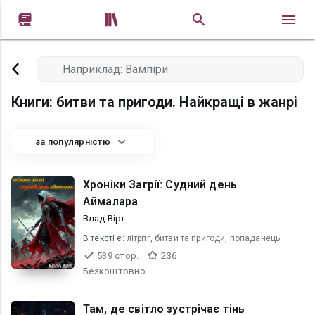


Книги: битви та пригоди. Найкращі в жанрі
за популярністю
Хроніки Загрії: Судний день
Аймалара
Влад Вірт
В текcті є:
літрпг, битви та пригоди, попаданець
539 стор.
236
Безкоштовно
Там, де світло зустрічає тінь