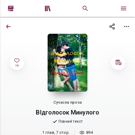


19
Сучасна проза
ВІдголосок Минулого
Повний текст
1 глав, 7 стор.
894