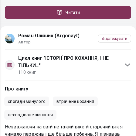
Читати
Роман Олійник (Argonayt)
Відстежувати
Автор
Цикл книг "ІСТОРІЇ ПРО КОХАННЯ, І НЕ
ТІЛЬКИ..."
110 книг
Про книгу
спогади минулого
втрачене кохання
несподіване зізнання
Незважаючи на свій не такий вже й старечий вік я
чимало пережив і ще більше побачив. Я пізнавав