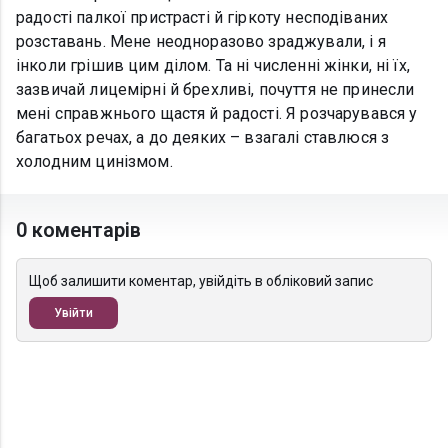
радості палкої пристрасті й гіркоту несподіваних
розставань. Мене неодноразово зраджували, і я
інколи грішив цим ділом. Та ні численні жінки, ні їх,
зазвичай лицемірні й брехливі, почуття не принесли
мені справжнього щастя й радості. Я розчарувався у
багатьох речах, а до деяких – взагалі ставлюся з
холодним цинізмом.
0 коментарів
Щоб залишити коментар, увійдіть в обліковий запис
Увійти