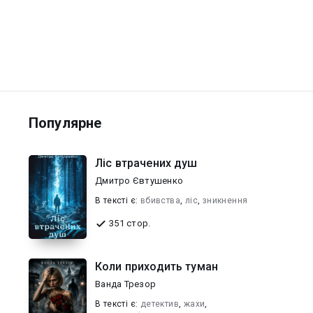
Популярне
Ліс втрачених душ
Дмитро Євтушенко
В текcті є:
вбивства
,
ліс
,
зникнення
351 стор.
Коли приходить туман
Ванда Трезор
В текcті є:
детектив
,
жахи
,