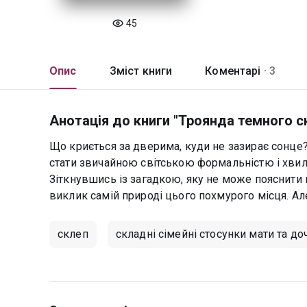
45
Опис
Зміст книги
Коментарі ·
3
Анотація до книги "Троянда темного с
Що криється за дверима, куди не зазирає сонце?
стати звичайною світською формальністю і хвил
Зіткнувшись із загадкою, яку не може пояснити 
виклик самій природі цього похмурого місця. Але 
склеп
складні сімейні стосунки мати та до