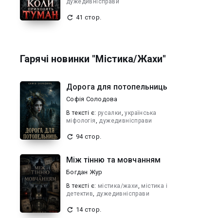
дужедивнісправи
41 стор.
Гарячі новинки "Містика/Жахи"
Дорога для потопельниць
Софія Солодова
В текcті є:
русалки
,
українська
міфологія
,
дужедивнісправи
94 стор.
Між тінню та мовчанням
Богдан Жур
В текcті є:
містика/жахи
,
містика і
детектив
,
дужедивнісправи
14 стор.