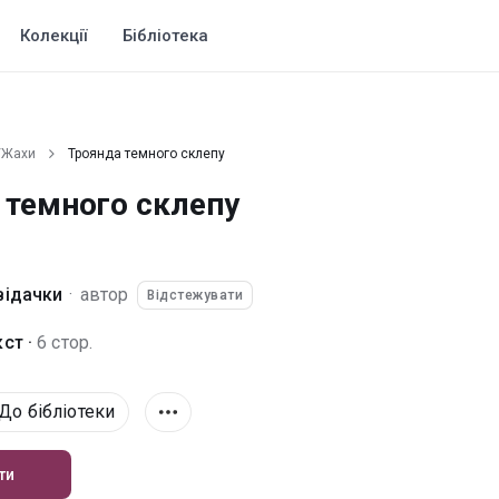
Колекції
Бібліотека
/Жахи
Троянда темного склепу
 темного склепу
відачки
·
автор
Відстежувати
ст ·
6 стор.
До бібліотеки
ти