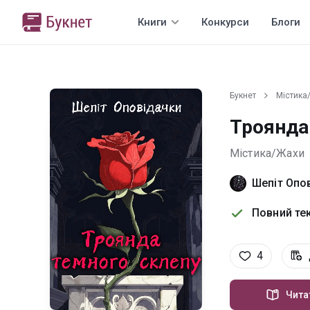
Книги
Конкурси
Блоги
Букнет
Містика
Троянда
Містика/Жахи
Шепіт Опо
Повний тек
4
Чита