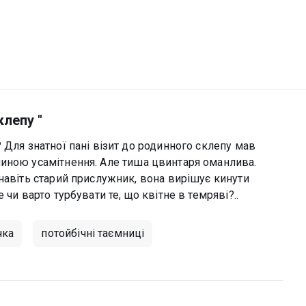
клепу "
 Для знатної пані візит до родинного склепу мав
иною усамітнення. Але тиша цвинтаря оманлива.
навіть старий прислужник, вона вирішує кинути
чи варто турбувати те, що квітне в темряві?..
чка
потойбічні таємниці