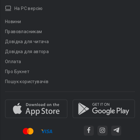
На PC версію
Новини
Правовласникам
Довідка для читача
Довідка для автора
Оплата
Про Букнет
Пошук користувачів