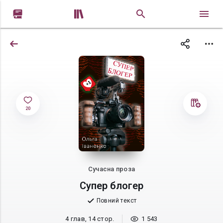


20
Сучасна проза
Супер блогер
Повний текст
4 глав, 14 стор.
1 543