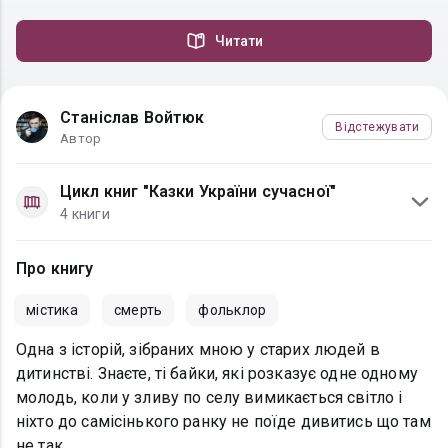
Читати
Станіслав Войтюк
Відстежувати
Автор
Цикл книг "Казки України сучасної"
4 книги
Про книгу
містика
смерть
фольклор
Одна з історій, зібраних мною у старих людей в
дитинстві. Знаєте, ті байки, які розказує одне одному
молодь, коли у зливу по селу вимикається світло і
ніхто до самісінького ранку не поїде дивитись що там
не так.