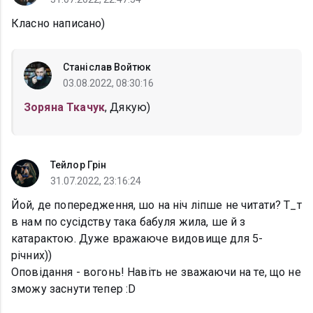
Класно написано)
Станіслав Войтюк
03.08.2022, 08:30:16
Зоряна Ткачук
, Дякую)
Тейлор Грін
31.07.2022, 23:16:24
Йой, де попередження, шо на ніч ліпше не читати? Т_т
в нам по сусідству така бабуля жила, ше й з
катарактою. Дуже вражаюче видовище для 5-
річних))
Оповідання - вогонь! Навіть не зважаючи на те, що не
зможу заснути тепер :D