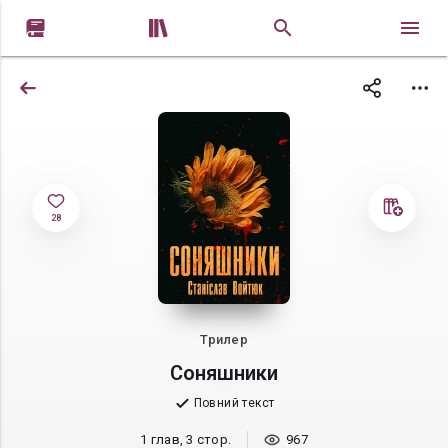


28
Трилер
Соняшники
Повний текст
1 глав, 3 стор.
967