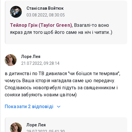
Станіслав Войтюк
03.08.2022, 08:30:05
Тейлор Грін (Taylor Green)
, Взагалі-то воно
якраз для того щоб його саме на ніч і читати..)
Лоре Лея
21.07.2022, 09:28:14
в дитинстві по ТВ дивилася "чи боїшся ти темряви",
чомусь Ваша історія нагадала саме цю передачу.
Сподіваюсь новоприбулі підуть за священником і
соняхи забуяють новим цвітом)
Показати
2 відповіді
Лоре Лея
29.07.2022, 05:41:30