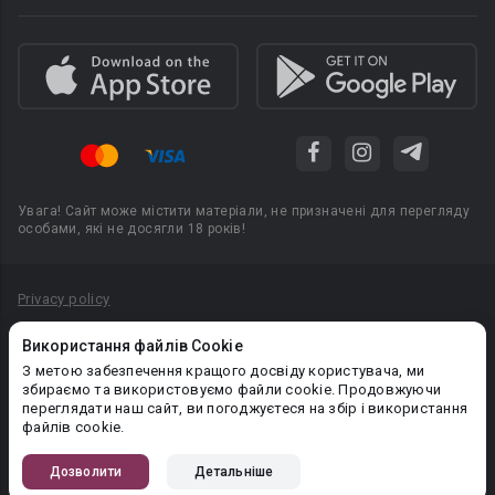
Увага! Сайт може містити матеріали, не призначені для перегляду
особами, які не досягли 18 років!
Privacy policy
Угода користувача
Використання файлів Cookie
Політика конфіденційності
З метою забезпечення кращого досвіду користувача, ми
збираємо та використовуємо файли cookie. Продовжуючи
Правила публікації авторського контенту
переглядати наш сайт, ви погоджуєтеся на збір і використання
файлів cookie.
PR-вiддiл: pr@booknet.com
Дозволити
Детальніше
© 2026 Booknet. Всі права захищено.