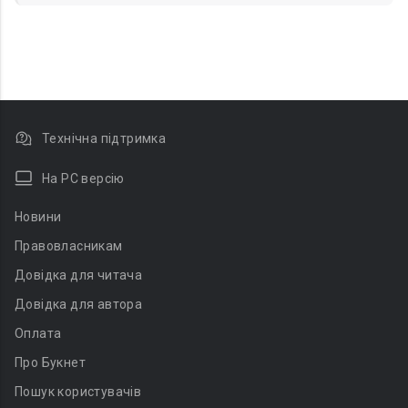
Технічна підтримка
На PC версію
Новини
Правовласникам
Довідка для читача
Довідка для автора
Оплата
Про Букнет
Пошук користувачів