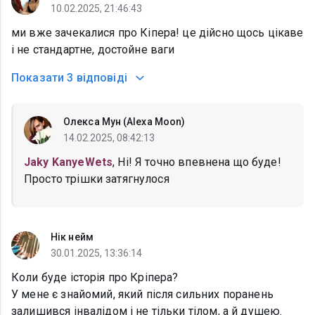
10.02.2025, 21:46:43
ми вже зачекалися про Кіпера! це дійсно щось цікаве
і не стандартне, достойне ваги
Показати
3 відповіді
Олекса Мун (Alexa Moon)
14.02.2025, 08:42:13
Jaky KanyeWets
, Ні! Я точно впевнена що буде!
Просто трішки затягнулося
Нік нейм
30.01.2025, 13:36:14
Коли буде історія про Кріпера?
У мене є знайомий, який після сильних поранень
залишився інвалідом і не тільки тілом, а й душею.