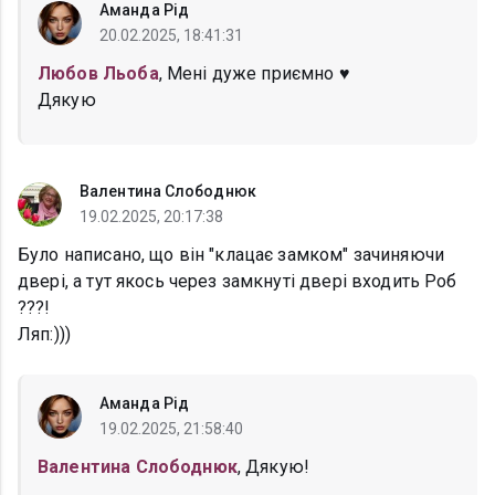
Аманда Рід
20.02.2025, 18:41:31
Любов Льоба
, Мені дуже приємно ♥️
Дякую
Валентина Слободнюк
19.02.2025, 20:17:38
Було написано, що він "клацає замком" зачиняючи
двері, а тут якось через замкнуті двері входить Роб
???!
Ляп:)))
Аманда Рід
19.02.2025, 21:58:40
Валентина Слободнюк
, Дякую!