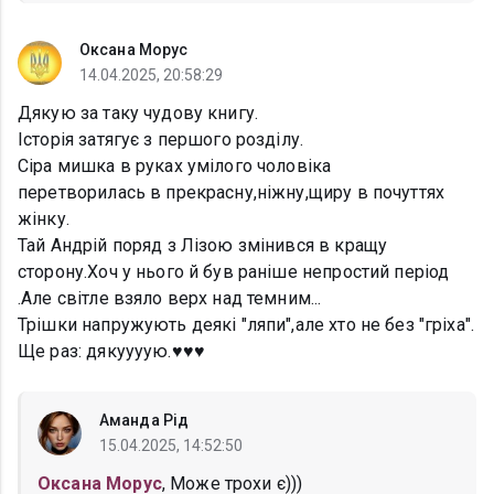
Оксана Морус
14.04.2025, 20:58:29
Дякую за таку чудову книгу.
Історія затягує з першого розділу.
Сіра мишка в руках умілого чоловіка
перетворилась в прекрасну,ніжну,щиру в почуттях
жінку.
Тай Андрій поряд з Лізою змінився в кращу
сторону.Хоч у нього й був раніше непростий період
.Але світле взяло верх над темним...
Трішки напружують деякі "ляпи",але хто не без "гріха".
Ще раз: дякуууую.♥️♥️♥️
Аманда Рід
15.04.2025, 14:52:50
Оксана Морус
, Може трохи є)))