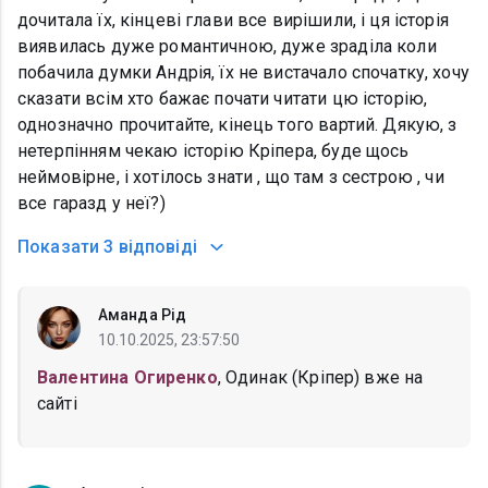
дочитала їх, кінцеві глави все вирішили, і ця історія
виявилась дуже романтичною, дуже зраділа коли
побачила думки Андрія, їх не вистачало спочатку, хочу
сказати всім хто бажає почати читати цю історію,
однозначно прочитайте, кінець того вартий. Дякую, з
нетерпінням чекаю історію Кріпера, буде щось
неймовірне, і хотілось знати , що там з сестрою , чи
все гаразд у неї?)
Показати
3 відповіді
Аманда Рід
10.10.2025, 23:57:50
Валентина Огиренко
, Одинак (Кріпер) вже на
сайті