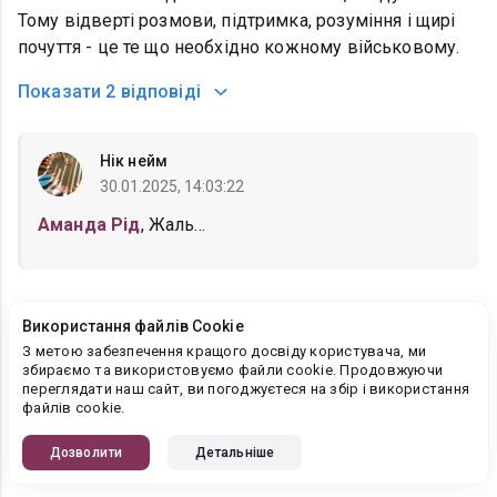
Тому відверті розмови, підтримка, розуміння і щирі
почуття - це те що необхідно кожному військовому.
Показати
2 відповіді
Нік нейм
30.01.2025, 14:03:22
Аманда Рід
, Жаль...
Вікторія Ліщук
Використання файлів Cookie
29.01.2025, 23:01:30
З метою забезпечення кращого досвіду користувача, ми
збираємо та використовуємо файли cookie. Продовжуючи
..зз
переглядати наш сайт, ви погоджуєтеся на збір і використання
файлів cookie.
Вікторія Ліщук
Дозволити
Детальніше
29.01.2025, 22:58:20