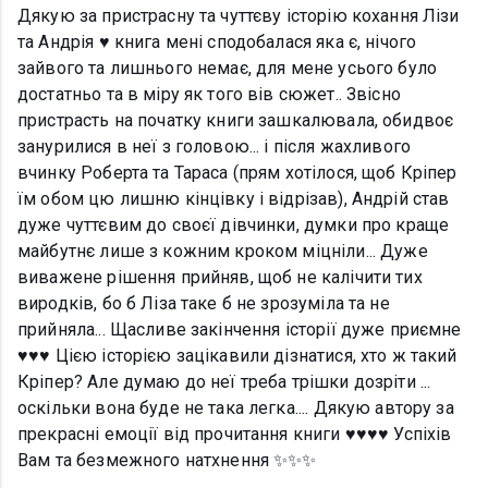
Дякую за пристрасну та чуттєву історію кохання Лізи
та Андрія ♥️ книга мені сподобалася яка є, нічого
зайвого та лишнього немає, для мене усього було
достатньо та в міру як того вів сюжет.. Звісно
пристрасть на початку книги зашкалювала, обидвоє
занурилися в неї з головою... і після жахливого
вчинку Роберта та Тараса (прям хотілося, щоб Кріпер
їм обом цю лишню кінцівку і відрізав), Андрій став
дуже чуттєвим до своєї дівчинки, думки про краще
майбутнє лише з кожним кроком міцніли... Дуже
виважене рішення прийняв, щоб не калічити тих
виродків, бо б Ліза таке б не зрозуміла та не
прийняла... Щасливе закінчення історії дуже приємне
♥️♥️♥️ Цією історією зацікавили дізнатися, хто ж такий
Кріпер? Але думаю до неї треба трішки дозріти ...
оскільки вона буде не така легка.... Дякую автору за
прекрасні емоції від прочитання книги ♥️♥️♥️♥️ Успіхів
Вам та безмежного натхнення ✨✨✨