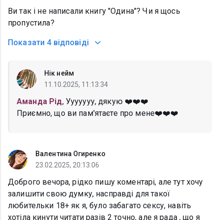
Ви так і не написали книгу "Одина"? Чи я щось
пропустила?
Показати
4 відповіді
Нік нейм
11.10.2025, 11:13:34
Аманда Рід
, Ууууууу, дякую ❤️❤️❤️
Приємно, що ви пам'ятаєте про мене❤️❤️❤️
Валентина Огиренко
23.02.2025, 20:13:06
Доброго вечора, рідко пишу коментарі, але тут хочу
залишити свою думку, насправді для такої
любительки 18+ як я, було забагато сексу, навіть
хотіла кинути читати разів 2 точно, але я рада , що я