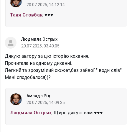
20.07.2025, 14:12:14
Таня Стовбан
, ♥️♥️♥️
Людмила Острых
20.07.2025, 03:40:05
Дякую автору за цю історію кохання.
Прочитала на одному диханні.
Легкий та зрозумілий сюжет,без зайвої " води слів".
Мені сподобалося))?
Аманда Рід
20.07.2025, 14:09:35
Людмила Острых
, Щиро дякую вам ♥️♥️♥️