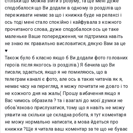
стільки що можна зійти з розуму, та ще мені дуже
сподобалося що Ви додали в одному із розділів що
переживати немає за що і книжка буде на релаксі і
ось тоді мені стало спокійно і кайфувала з кожного
прочитаного слова, дуже сподобалося ось це таке
маленьке Ваше попередження, чи підтримка навіть
не знаю як правильно висловитися, дякую Вам за це
♥️
Також було б класно якщо б Ви додали фото головних
героїв після якогось із розділів.) Я бачила що Ви
писали, здається, якщо я не помиляюсь, що в
телеграм каналі є фото, але ось в таких читачів як я,
немає часу на перегляд, я можу почитати не довго і то
не кожного дня на жаль( Прошу вибачення якщо я
Вас чимось образила ? та і взагалі до моєї думки не
обовʼязково прислухатися, тому що я навіть не можу
уявити на скільки це складна робота, я тут коментаря
не можу нормально написати, а мова йдеться про
книжки ?Ще я читала ваш коментар за те що не буває