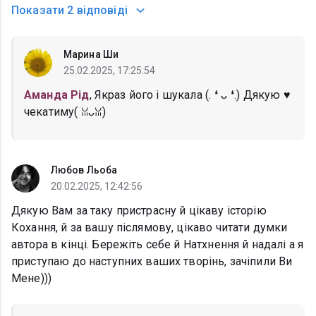
Показати
2 відповіді
Марина Ши
25.02.2025, 17:25:54
Аманда Рід
, Якраз його і шукала (⁠.⁠ ⁠❛⁠ ⁠ᴗ⁠ ⁠❛⁠.⁠) Дякую ♥️
чекатиму(⁠ ⁠ꈍ⁠ᴗ⁠ꈍ⁠)
Любов Льоба
20.02.2025, 12:42:56
Дякую Вам за таку пристрасну й цікаву історію
Кохання, й за вашу післямову, цікаво читати думки
автора в кінці. Бережіть себе й Натхнення й надалі а я
приступаю до наступних ваших творінь, зачіпили Ви
Мене)))