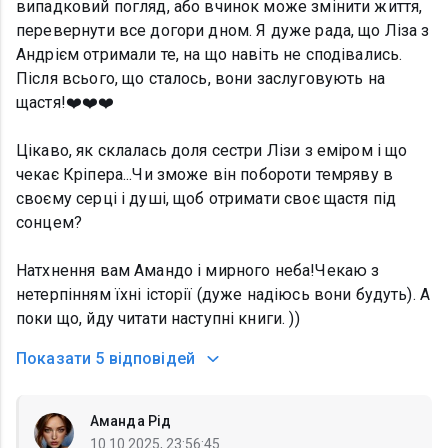
випадковий погляд, або вчинок може змінити життя,
перевернути все догори дном. Я дуже рада, що Ліза з
Андрієм отримали те, на що навіть не сподівались.
Після всього, що сталось, вони заслуговують на
щастя!❤️❤️❤️
Цікаво, як склалась доля сестри Лізи з еміром і що
чекає Кріпера...Чи зможе він побороти темряву в
своєму серці і душі, щоб отримати своє щастя під
сонцем?
Натхнення вам Амандо і мирного неба!Чекаю з
нетерпінням їхні історії (дуже надіюсь вони будуть). А
поки що, йду читати наступні книги. ))
Показати
5 відповідей
Аманда Рід
10.10.2025, 23:56:45