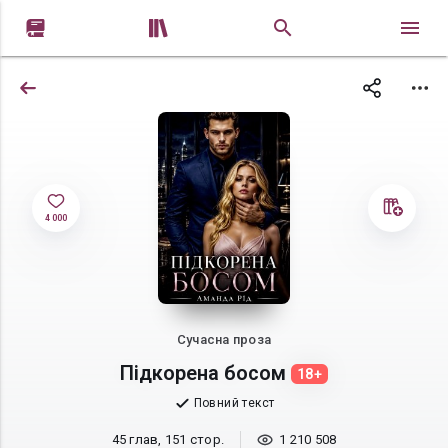


4 000
Сучасна проза
Підкорена босом
18+
Повний текст
45 глав, 151 стор.
1 210 508