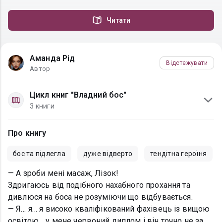
Читати
Аманда Рід
Відстежувати
Автор
Цикл книг "Владний бос"
3 книги
Про книгу
бос та підлегла
дуже відверто
тендітна героїня
— А зроби мені масаж, Лізок!
Здригаюсь від подібного нахабного прохання та
дивлюся на боса не розуміючи що відбувається.
— Я… я… я високо кваліфікований фахівець із вищою
освітою… у мене червоний диплом і він точно не за