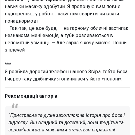
навички масажу здобутий. Я пропоную вам повне
підкорення… у роботі… каву там зварити, чи взяти
понаднормові.
— Так-так, це все буде, — на гарному обличчі застигає
незнайома мені емоція, а губи розливаються в
непомітній усмішці. — Але зараз я хочу масаж. Почни
з плечей.
***
Я розбила дорогий телефон нашого Звіра, тобто Боса.
І через таку дрібничку я опинилася у його «полоні».
Рекомендації авторів
“Пристрасна та дуже захоплююча історія про боса і
підлеглу. Він владний та дотепний, вона тендітна та
соромʼязлива, а між ними станеться справжній