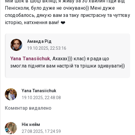
Мій шок в шоці вкінці, я живу за 30 хвилин їзди від
Пенісколи, було дуже не очікувано)) Мені дуже
сподобалось, дякую вам за таку пристрасну та чуттєву
історію, натхнення вам! ❤️
Аманда Рід
19.10.2025, 22:53:16
Yana Tanasiichuk
, Ахахах))) клас) я рада що
змогла підняти вам настрій та трішки здивувати))
Yana Tanasiichuk
19.10.2025, 22:48:08
Коментар видалено
Нік нейм
27.08.2025, 17:24:59