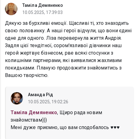
Таміла Демяненко
10.05.2025, 17:39:03
Дякую за бурхливі емоції. Щасливі ті, хто знаходить
свою половинку. А наші герої відчули, що вони єдині
одне для одного. Ліза перевернула життя Андрія.
Задля цієї тендітної, сором'язливої дівчинки наш
герой жертвує бізнесом, рве всякі стосунки з
колишніми партнерами, які виявилися жахливим
покидьками. Планую продовжити знайомитись з
Вашою творчістю.
Аманда Рід
10.05.2025, 19:02:26
Таміла Демяненко
, Щиро рада новим
знайомствам)))
Мені дуже приємно, що вам сподобалось ♥️♥️♥️