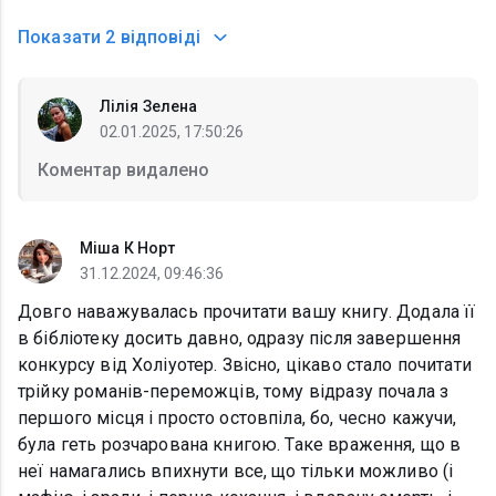
Показати
2 відповіді
Лілія Зелена
02.01.2025, 17:50:26
Коментар видалено
Міша К Норт
31.12.2024, 09:46:36
Довго наважувалась прочитати вашу книгу. Додала її
в бібліотеку досить давно, одразу після завершення
конкурсу від Холіуотер. Звісно, цікаво стало почитати
трійку романів-переможців, тому відразу почала з
першого місця і просто остовпіла, бо, чесно кажучи,
була геть розчарована книгою. Таке враження, що в
неї намагались впихнути все, що тільки можливо (і