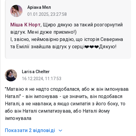
Аріана Мел
01.01.2025, 23:27:58
Міша К Норт
, Щиро дякую за такий розгорнутий
відгук. Мені дуже приємно!)
І, звісно, неймовірно радію, що історія Северина
та Емілії знайшла відгук у серці❤️❤️❤️Дякую!
Larisa Chelter
16.12.2024, 11:17:53
"Матвію я не надто сподобалася, або ж він імпонував
Наталі" - він імпонував - це значить, він подобався
Наталі, а не навпаки, а якщо симпатія з його боку, то
або він Наталі симпатизував, або Наталі йому
імпонувала
Показати
2 відповіді