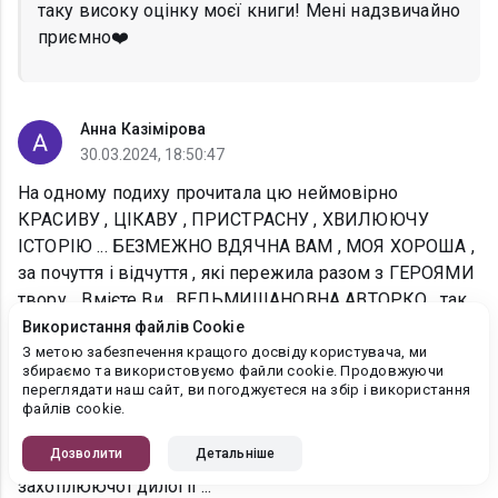
таку високу оцінку моєї книги! Мені надзвичайно
приємно❤️
Анна Казімірова
30.03.2024, 18:50:47
На одному подиху прочитала цю неймовірно
КРАСИВУ , ЦІКАВУ , ПРИСТРАСНУ , ХВИЛЮЮЧУ
ІСТОРІЮ ... БЕЗМЕЖНО ВДЯЧНА ВАМ , МОЯ ХОРОША ,
за почуття і відчуття , які пережила разом з ГЕРОЯМИ
твору ...Вмієте Ви , ВЕЛЬМИШАНОВНА АВТОРКО , так
закрутити сюжет ІСТОРІЇ , що починаєш хвилюватися
Використання файлів Cookie
ЗА ГЕРОЇВ твору , ніби за дітей рідних ...
З метою забезпечення кращого досвіду користувача, ми
збираємо та використовуємо файли cookie. Продовжуючи
Щиро надіюсь , що всі проблеми і непорозуміння
переглядати наш сайт, ви погоджуєтеся на збір і використання
залишаться позаду і НАШІ ЗАКОХАНІ обов'язково
файлів cookie.
будуть ЩАСЛИВІ ...
Дозволити
Детальніше
З такою надією іду читати продовження цієї
захоплюючої дилогії ...