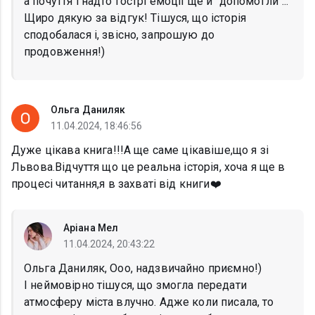
а почуття і надто гострі емоції ще й "допомогли"...
Щиро дякую за відгук! Тішуся, що історія
сподобалася і, звісно, запрошую до
продовження!)
Ольга Даниляк
11.04.2024, 18:46:56
Дуже цікава книга!!!А ще саме цікавіше,що я зі
Львова.Відчуття що це реальна історія, хоча я ще в
процесі читання,я в захваті від книги❤️
Аріана Мел
11.04.2024, 20:43:22
Ольга Даниляк, Ооо, надзвичайно приємно!)
І неймовірно тішуся, що змогла передати
атмосферу міста влучно. Адже коли писала, то