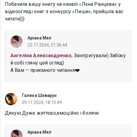
Побачила вашу книгу на каналі «Лєна Ранцева» у
відеоогляді книг з конкурсу «Пиши», прийшла вас
читати)))
Аріана Мел
22.11.2024, 21:36:44
Ангеліна Александренко
, Заінтригували) Забіжу
й собі гляну цей огляд)
А Вам — приємного читання❤️
Галина Шкварун
09.11.2024, 18:10:49
Дякую.Дуже життєво,емоційно і боляче.
Аріана Мел