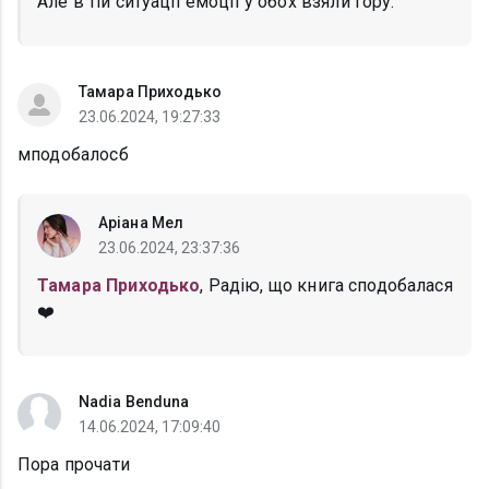
Але в тій ситуації емоції у обох взяли гору.
Тамара Приходько
23.06.2024, 19:27:33
мподобалосб
Аріана Мел
23.06.2024, 23:37:36
Тамара Приходько
, Радію, що книга сподобалася
❤️
Nadia Benduna
14.06.2024, 17:09:40
Пора прочати