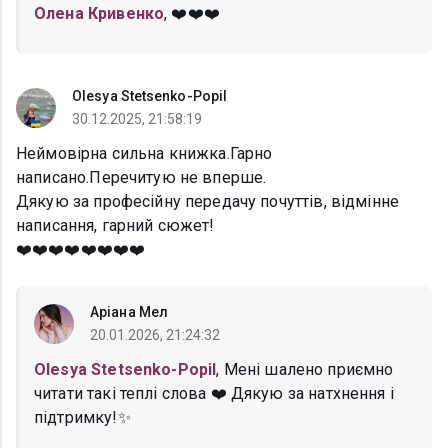
Олена Кривенко
, ❤️❤️❤️
Olesya Stetsenko-Popil
30.12.2025, 21:58:19
Неймовірна сильна книжка.Гарно
написано.Перечитую не вперше.
Дякую за професійну передачу почуттів, відмінне
написання, гарний сюжет!
❤️❤️❤️❤️❤️❤️❤️❤️
Аріана Мел
20.01.2026, 21:24:32
Olesya Stetsenko-Popil
, Мені шалено приємно
читати такі теплі слова ❤️ Дякую за натхнення і
підтримку!✨