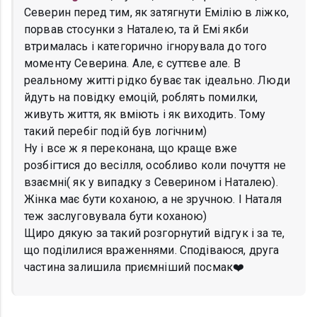
Северин перед тим, як затягнути Емілію в ліжко,
порвав стосунки з Наталею, та й Емі якби
втрималась і категорично ігнорувала до того
моменту Северина. Але, є суттєве але. В
реальному житті рідко буває так ідеально. Люди
йдуть на повідку емоцій, роблять помилки,
живуть життя, як вміють і як виходить. Тому
такий перебіг подій був логічним)
Ну і все ж я переконана, що краще вже
розбігтися до весілля, особливо коли почуття не
взаємні( як у випадку з Северином і Наталею).
Жінка має бути коханою, а не зручною. І Наталя
теж заслуговувала бути коханою)
Щиро дякую за такий розгорнутий відгук і за те,
що поділилися враженнями. Сподіваюся, друга
частина залишила приємніший посмак❤️