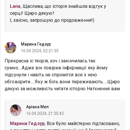
Lana
, Щаслива, що історія знайшла відгук у
серці! Щиро дякую!
І, звісно, запрошую до продовження!)
Марина Гедзур
16.04.2024, 02:21:35
Прекрасна іс теорія, хоч і закінчилась так
сумно....Адже він повірив інформації яку йому
підсунули і навіть не спромігся все з нею
обговорити.....Яку ж біль вони переживають.....Щиро
дякую за можливість читати історію Натхнення вам
Аріана Мел
16.04.2024, 21:30:42
Марина Гедзур
, Все було майстерно підтасовано,