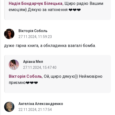
Надія Бондарчук Білецька
, Щиро радію Вашим
емоціям) Дякую за натхнення ❤️❤️❤️
Вікторія Соболь
27.11.2024, 11:59:23
дуже гарна книга, а обкладинка взагалі бомба.
Аріана Мел
27.11.2024, 15:47:40
Вікторія Соболь
, Ой, щиро дякую)) Неймовірно
приємно❤️❤️❤️
Ангеліна Александренко
22.11.2024, 21:17:54