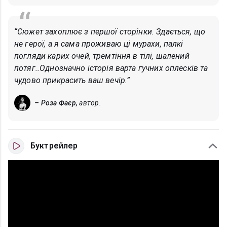
“Сюжет захоплює з першої сторінки. Здається, що
не герої, а я сама проживаю ці мурахи, палкі
погляди карих очей, тремтіння в тілі, шалений
потяг..Однозначно історія варта гучних оплесків та
чудово прикрасить ваш вечір.”
– Роза Фаєр,
автор.
Буктрейлер