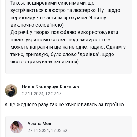
Також поширеними синонімами, що
зустрічаються є люстро та люстерко. Ну і щодо
перекладу - не зовсім зрозуміла. Я пишу
виключно солов'їною)
До речі, у творах полюбляю використовувати
цікаві українські слова, іноді застарілі, тож
можете натрапити ще на не одне, гадаю. Одним з
таких, пригадую, було слово "долівка", щодо
якого отримувала запитання)
Надія Бондарчук Білецька
27.11.2024, 12:27:15
я ще жодного разу так не хвилювалась за героїню
Аріана Мел
27.11.2024, 17:02:52