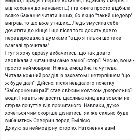
мафію, і зради, і перше кохання, і вдавану смерть, і
від кохання до ненависті...) і та книга просто відбила
всяке бажання читати інших, бо якщо "такий шедевр"
виграв, то що вже у інших... Ледь змусила себе
дочитати до кінця і ще після того досить довго
переварювала з думками "а що я тільки що таке
взагалі прочитала".
І тут я хочу одразу вибачитись, що так довго
зволікала з читанням саме вашої історії. Чесно, вона -
просто неймовірна. Ніжна, емоційна та чуттєва.
Читала кожний розділ із захватом і нетерпінням "що
ж буде далі". Дійсно, після невдалого початку
"Заборонений рай" став свіжим ковтком джерельної
води. І навіть не досить щаслива кінцівка зовсім не
стерла почуттів від прочитаного. Навпаки, дуже
хочеться чим скоріше дізнатись, як же сильно буде
вибачатись Северин перед Емілією.
Дякую за неймовірну історію. Натхнення вам!