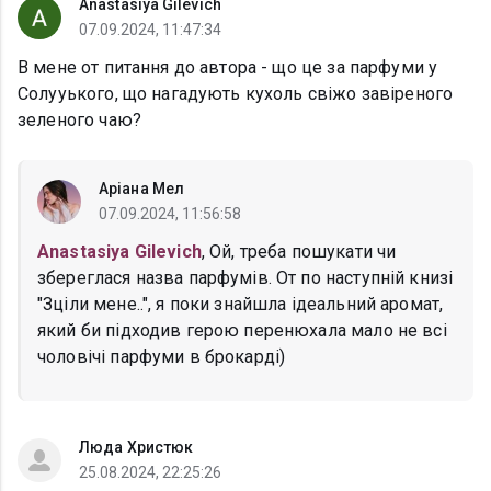
Anastasiya Gilevich
07.09.2024, 11:47:34
В мене от питання до автора - що це за парфуми у
Солууького, що нагадують кухоль свіжо завіреного
зеленого чаю?
Аріана Мел
07.09.2024, 11:56:58
Anastasiya Gilevich
, Ой, треба пошукати чи
збереглася назва парфумів. От по наступній книзі
"Зціли мене..", я поки знайшла ідеальний аромат,
який би підходив герою перенюхала мало не всі
чоловічі парфуми в брокарді)
Люда Христюк
25.08.2024, 22:25:26