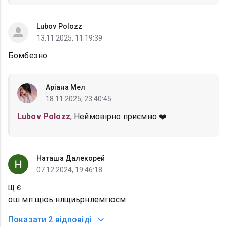
Lubov Polozz
13.11.2025, 11:19:39
Бомбезно
Аріана Мел
18.11.2025, 23:40:45
Lubov Polozz
, Неймовірно приємно ❤️
Наташа Далекорей
07.12.2024, 19:46:18
щ є
ош мп щюь.нлщиьрнлемгюсм
Показати
2 відповіді