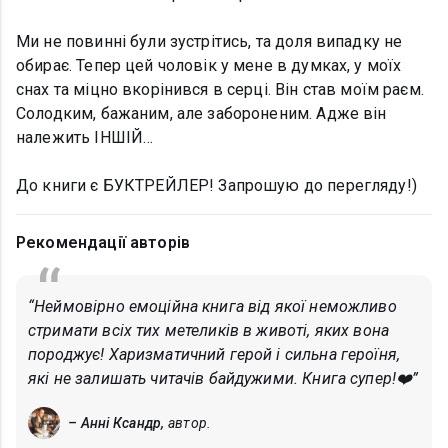
Ми не повинні були зустрітись, та доля випадку не
обирає. Тепер цей чоловік у мене в думках, у моїх
снах та міцно вкорінився в серці. Він став моїм раєм.
Солодким, бажаним, але забороненим. Адже він
належить ІНШІЙ…
До книги є БУКТРЕЙЛЕР! Запрошую до перегляду!)
Рекомендації авторів
“Неймовірно емоційна книга від якої неможливо
стримати всіх тих метеликів в животі, яких вона
породжує! Харизматичний герой і сильна героїня,
які не залишать читачів байдужими. Книга супер!❤️”
– Анні Ксандр,
автор.