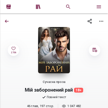


2 706
Сучасна проза
Мій заборонений рай
18+
Повний текст
46 глав, 197 стор.
1 047 482