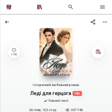


1 736
Історичний любовний роман
Леді для герцога
18+
Повний текст
26 глав, 122 стор.
307 746