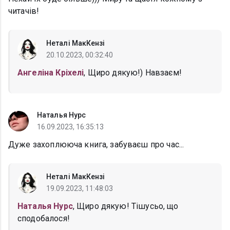
читачів!
Неталі МакКензі
20.10.2023, 00:32:40
Ангеліна Кріхелі
, Щиро дякую!) Навзаєм!
Наталья Нурс
16.09.2023, 16:35:13
Дуже захоплююча книга, забуваєш про час...
Неталі МакКензі
19.09.2023, 11:48:03
Наталья Нурс
, Щиро дякую! Тішусьо, що
сподобалося!