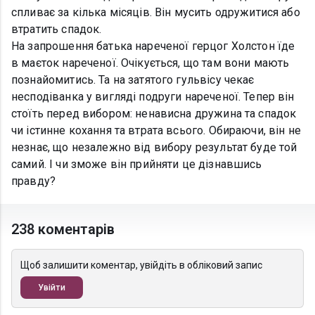
спливає за кілька місяців. Він мусить одружитися або
втратить спадок.
На запрошення батька нареченої герцог Холстон їде
в маєток нареченої. Очікується, що там вони мають
познайомитись. Та на затятого гульвісу чекає
несподіванка у вигляді подруги нареченої. Тепер він
стоїть перед вибором: ненависна дружина та спадок
чи істинне кохання та втрата всього. Обираючи, він не
незнає, що незалежно від вибору результат буде той
самий. І чи зможе він прийняти це дізнавшись
правду?
238 коментарів
Щоб залишити коментар, увійдіть в обліковий запис
Увійти