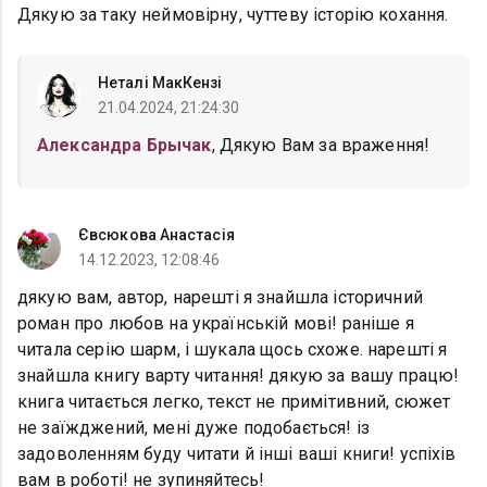
Дякую за таку неймовірну, чуттеву історію кохання.
Неталі МакКензі
21.04.2024, 21:24:30
Александра Брычак
, Дякую Вам за враження!
Євсюкова Анастасія
14.12.2023, 12:08:46
дякую вам, автор, нарешті я знайшла історичний
роман про любов на українській мові! раніше я
читала серію шарм, і шукала щось схоже. нарешті я
знайшла книгу варту читання! дякую за вашу працю!
книга читається легко, текст не примітивний, сюжет
не заїжджений, мені дуже подобається! із
задоволенням буду читати й інші ваші книги! успіхів
вам в роботі! не зупиняйтесь!