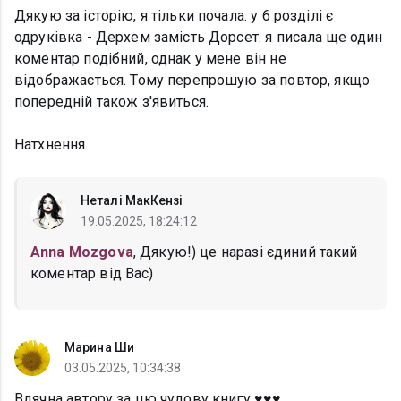
Дякую за історію, я тільки почала. у 6 розділі є
одруківка - Дерхем замість Дорсет. я писала ще один
коментар подібний, однак у мене він не
відображається. Тому перепрошую за повтор, якщо
попередній також з'явиться.
Натхнення.
Неталі МакКензі
19.05.2025, 18:24:12
Anna Mozgova
, Дякую!) це наразі єдиний такий
коментар від Вас)
Марина Ши
03.05.2025, 10:34:38
Вдячна автору за цю чудову книгу ♥️♥️♥️