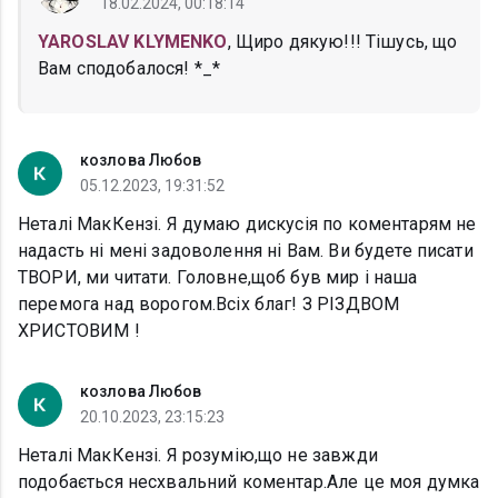
18.02.2024, 00:18:14
YAROSLAV KLYMENKO
, Щиро дякую!!! Тішусь, що
Вам сподобалося! *_*
козлова Любов
05.12.2023, 19:31:52
Неталі МакКензі. Я думаю дискусія по коментарям не
надасть ні мені задоволення ні Вам. Ви будете писати
ТВОРИ, ми читати. Головне,щоб був мир і наша
перемога над ворогом.Всіх благ! З РІЗДВОМ
ХРИСТОВИМ !
козлова Любов
20.10.2023, 23:15:23
Неталі МакКензі. Я розумію,що не завжди
подобається несхвальний коментар.Але це моя думка