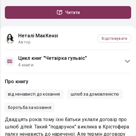
Читати
Неталі МакКензі
Відстежувати
Автор
Цикл книг "Четвірка гульвіс"
4 книги
Про книгу
від ненависті до кохання
шлюб за домовленістю
боротьба за кохання
Двадцять років тому їхні батьки уклали договір про
шлюб дітей. Такий "подарунок" виклика в Крістофера
палку ненависть до нареченої. Але термін договору