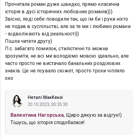
Прочитала роман дуже швидко, прямо класична
історія в дусі історичних любовних романів)))
Звісно, леді себе поводили так, що їм би і руки ніхто
не подав в суспільстві, але за те ми і любимо романи
- відволікають від реальності))
Пішла читати другу)
П.с. забагато помилок, стилістичні то можна
зрозуміти, не всі ми володіємо мовою ідеально, але
часто просто не вистачало банальних розділових
знаків. Це не псувало сюжет, просто трохи чіпляло
око
Неталі МакКензі
20.10.2023, 00:35:30
Валентина Нагорська
, Щиро дякую за відгук!)
Тішусь, що історія сподобалася!