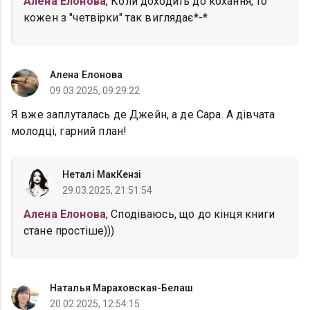
Алена Елонова
, Коли доходить до кохання, то
кожен з "четвірки" так виглядає*-*
Алена Елонова
09.03.2025, 09:29:22
Я вже заплуталась де Джейн, а де Сара. А дівчата
молодці, гарний план!
Неталі МакКензі
29.03.2025, 21:51:54
Алена Елонова
, Сподіваюсь, що до кінця книги
стане простіше)))
Наталья Мараховская-Белаш
20.02.2025, 12:54:15