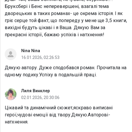
Бруксбері і Бенс неперевершені, взагалі тема
дворецьких в таких романах- це окрема історія. І як
гріє серце той факт, що попереду у мене ще 3,5 книги,
вихідні будуть цікаві і я Ваша. Дякую Вам за
прекрасні історії, бажаю успіхів і натхнення!
Nina Nina
16.01.2026, 02:26:53
Дякую автору. Дуже сподобався роман. Прочитала на
одному подиху.Успіху в подальшій праці.
Лиля Винклер
02.01.2026, 20:30:06
Цікавий та динамічний сюжет,яскраво виписані
герої,чудові емоції від твору.Дякую.Авторові-
натхнення.