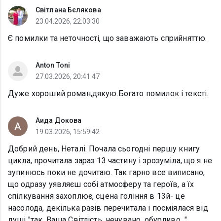
Світлана Бєлякова
23.04.2026, 22:03:30
Є помилки та неточності, що заважають сприйняттю.
Anton Toni
27.03.2026, 20:41:47
Дуже хороший роман,дякую.Богато помилок і тексті.
Аида Докова
19.03.2026, 15:59:42
Добрий день, Неталі. Почала сьогодні першу книгу
цикла, прочитала зараз 13 частину і зрозуміла, що я не
зупинюсь поки не дочитаю. Так гарно все виписано,
що одразу уявляєш собі атмосферу та героїв, а їх
спілкування захоплює, сцена гоління в 13й- це
насолода, декілька разів перечитала і посміялася від
душі "так, Ваша Світлість, нечувано, обурливо...".