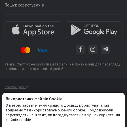
Пошук користувачів
Увага! Сайт може містити матеріали, не призначені для перегляду
особами, які не досягли 18 років!
Privacy policy
Угода користувача
Використання файлів Cookie
Політика конфіденційності
З метою забезпечення кращого досвіду користувача, ми
збираємо та використовуємо файли cookie. Продовжуючи
Правила публікації авторського контенту
переглядати наш сайт, ви погоджуєтеся на збір і використання
файлів cookie.
PR-вiддiл: pr@booknet.com