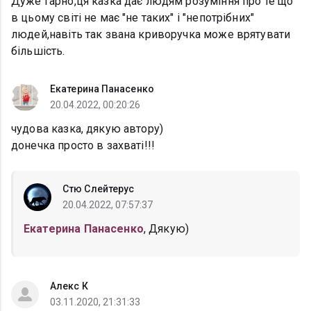
Дуже гарно,ця казка дає людям розуміння про те що
в цьому світі не має "не таких" і "непотрібних"
людей,навіть так звана криворучка може врятувати
більшість.
Екатерина Панасенко
20.04.2022, 00:20:26
чудова казка, дякую автору)
донечка просто в захваті!!!
Стю Слейтерус
20.04.2022, 07:57:37
Екатерина Панасенко
, Дякую)
Алекс К
03.11.2020, 21:31:33