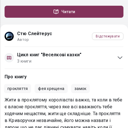
Читати
Стю Слейтерус
Відстежувати
Автор
Цикл книг "Веселкові казки"
3 книги
Про книгу
прокляття
фея хрещена
замок
Жити в проклятому королівстві важко, та коли в тебе
є власне прокляття, через яке всі вважають тебе
ходячим нещастям, жити ще складніше. Та прокляття
в Криворучки незвичайне, його можна назвати і
даром, що не дає дівчині сумувати, навіть коли її