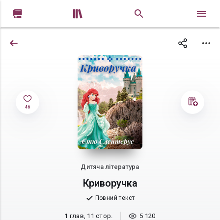


46
Дитяча література
Криворучка
Повний текст
1 глав, 11 стор.
5 120