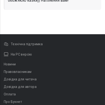
обожнюю казки)) Натхнення вам!
Технічна підтримка
На PC версію
Новини
Правовласникам
Довідка для читача
Довідка для автора
Оплата
Про Букнет