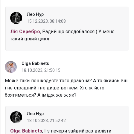
Лео Нур
15.12.2023, 08:14:08
Лія Серебро
, Радий що сподобалося ) У мене
такий цiлий цикл
Olga Babinets
18.10.2023, 21:50:15
Може таки пошкодуєте того дракона? А то якийсь він
і не страшний і не дише вогнем. Хто ж його
боятиметься? А імідж же ж як?
Лео Нур
18.10.2023, 21:52:42
Olga Babinets
, I з печери зайвий раз вилiзти