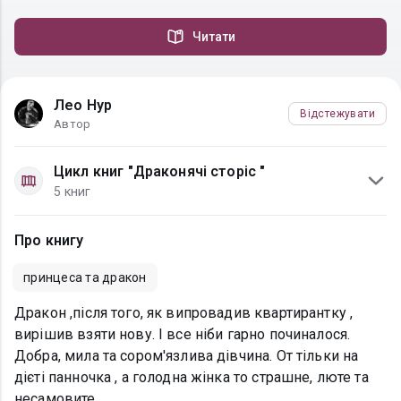
Читати
Лео Нур
Відстежувати
Автор
Цикл книг "Драконячi сторiс "
5 книг
Про книгу
принцеса та дракон
Дракон ,після того, як випровадив квартирантку ,
вирішив взяти нову. I все нiби гарно починалося.
Добра, мила та сором'язлива дівчина. От тільки на
дієті панночка , а голодна жінка то страшне, люте та
несамовите...