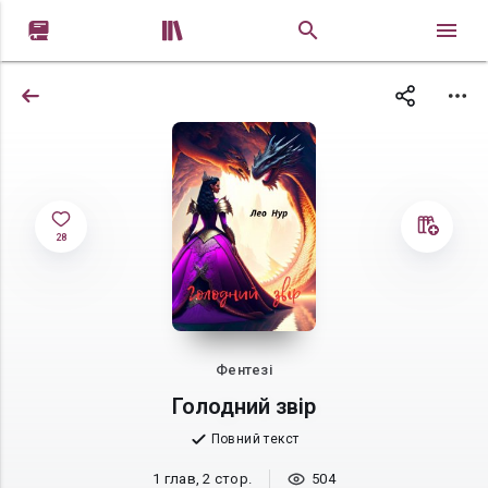


28
Фентезі
Голодний звiр
Повний текст
1 глав, 2 стор.
504