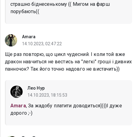
страшно бiднесенькому (( Мигом на фарш
порубають((
Amara
14.10.2023, 02:47:22
Ще раз повторю, що цикл чудесний. І коли той вже
дракон навчиться не вестись на "легкі" гроші і дивних
панночок? Так його точно надовго не вистачить))
Лео Нур
14.10.2023, 18:15:53
Amara
, За жадобу платити доводиться))))I дуже
дорого ;-)