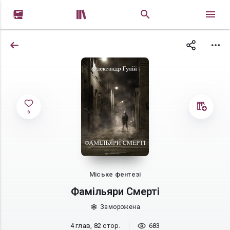


6
Міське фентезі
Фамільяри Смерті
Заморожена
4 глав, 82 стор.
683