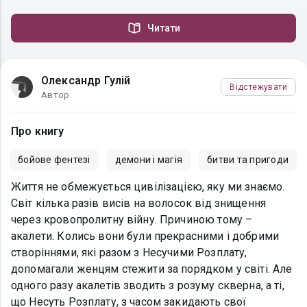
Читати
Олександр Гулій
Відстежувати
Автор
Про книгу
бойове фентезі
демони і магія
битви та пригоди
Життя не обмежується цивілізацією, яку ми знаємо.
Світ кілька разів висів на волосок від знищення
через кровопролитну війну. Причиною тому –
акалети. Колись вони були прекрасними і добрими
створіннями, які разом з Несучими Розплату,
допомагали женцям стежити за порядком у світі. Але
одного разу акалетів зводить з розуму скверна, а ті,
що Несуть Розплату, з часом закидають свої