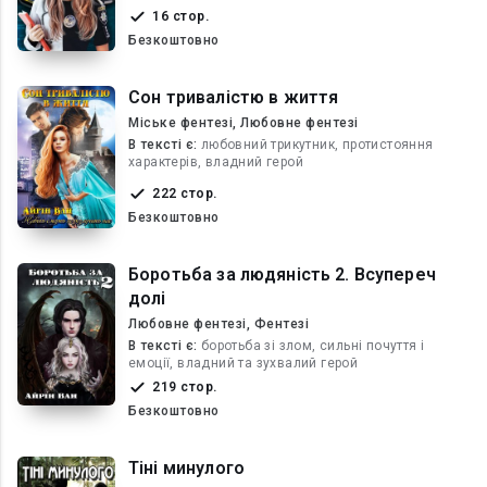
16 стор.
Безкоштовно
Сон тривалістю в життя
Міське фентезі, Любовне фентезі
В текcті є:
любовний трикутник, протистояння
характерів, владний герой
222 стор.
Безкоштовно
Боротьба за людяність 2. Всупереч
долі
Любовне фентезі, Фентезі
В текcті є:
боротьба зі злом, сильні почуття і
емоції, владний та зухвалий герой
219 стор.
Безкоштовно
Тіні минулого