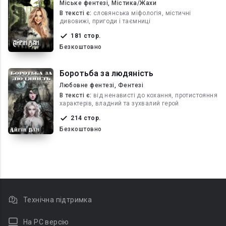
Міське фентезі, Містика/Жахи
В текcті є:
словянська міфологія, містичні
дивовижі, пригоди і таємниці
181 стор.
Безкоштовно
Боротьба за людяність
Любовне фентезі, Фентезі
В текcті є:
від ненависті до кохання, протистояння
характерів, владний та зухвалий герой
214 стор.
Безкоштовно
Технічна підтримка
На PC версію