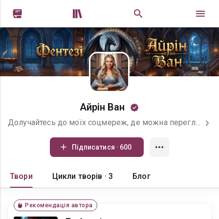


Айрін Ван
Долучайтесь до моїх соцмереж, де можна переглянути візуали героїв й першими дізнатись про новинки: Facebook https://www.facebook.com/profile.php?id=61584368325780&amp;locale=uk_UA Групи у Facebook: https://www.facebook.com/groups/2719127821669446?locale=uk_UA https://www.facebook.com/groups/1728196707663041?locale=uk_UA Instagram: https://www.instagram.com/fantasy_travel_worlds/ TikTok: https://www.tiktok.com/@user399xi2vwic
Підписатися · 600
Твори
Цикли творів · 3
Блог
Рекомендація автора