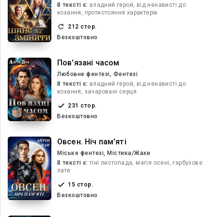
В текcті є:
владний герой, від ненависті до
кохання, протистояння характерів
212 стор.
Безкоштовно
Пов'язані часом
Любовне фентезі, Фентезі
В текcті є:
владний герой, від ненависті до
кохання, зачаровані серця
231 стор.
Безкоштовно
Овсен. Ніч пам'яті
Міське фентезі, Містика/Жахи
В текcті є:
тіні листопада, магія осені, гарбузове
лате
15 стор.
Безкоштовно