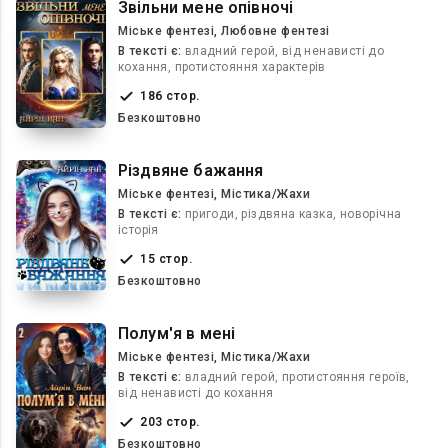
Звільни мене опівночі
Міське фентезі, Любовне фентезі
В текcті є:
владний герой, від ненависті до
кохання, протистояння характерів
186 стор.
Безкоштовно
Різдвяне бажання
Міське фентезі, Містика/Жахи
В текcті є:
пригоди, різдвяна казка, новорічна
історія
15 стор.
Безкоштовно
Полум'я в мені
Міське фентезі, Містика/Жахи
В текcті є:
владний герой, протистояння героїв,
від ненависті до кохання
203 стор.
Безкоштовно