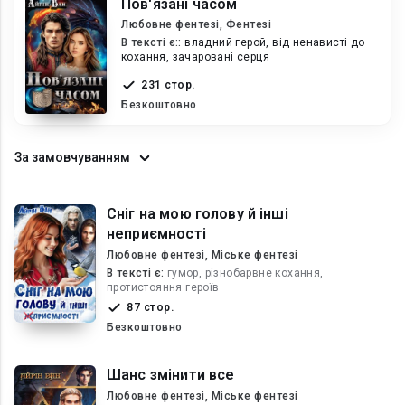
Пов'язані часом
Любовне фентезі, Фентезі
В текcті є::
владний герой, від ненависті до
кохання, зачаровані серця
231 стор.
Безкоштовно
За замовчуванням
Сніг на мою голову й інші
неприємності
Любовне фентезі, Міське фентезі
В текcті є:
гумор, різнобарвне кохання,
протистояння героїв
87 стор.
Безкоштовно
Шанс змінити все
Любовне фентезі, Міське фентезі