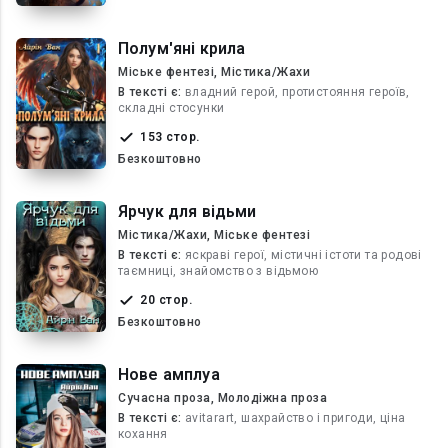
Полум'яні крила
Міське фентезі, Містика/Жахи
В текcті є:
владний герой, протистояння героїв,
складні стосунки
153 стор.
Безкоштовно
Ярчук для відьми
Містика/Жахи, Міське фентезі
В текcті є:
яскраві герої, містичні істоти та родові
таємниці, знайомство з відьмою
20 стор.
Безкоштовно
Нове амплуа
Сучасна проза, Молодіжна проза
В текcті є:
avitarart, шахрайство і пригоди, ціна
кохання