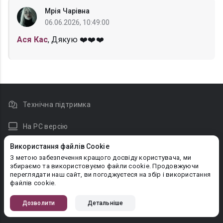
Мрія Чарівна
06.06.2026, 10:49:00
Ася Кас
, Дякую ❤️❤️❤️
Технічна підтримка
На PC версію
Використання файлів Cookie
Новини
З метою забезпечення кращого досвіду користувача, ми
Правовласникам
збираємо та використовуємо файли cookie. Продовжуючи
переглядати наш сайт, ви погоджуєтеся на збір і використання
Довідка для читача
файлів cookie.
Довідка для автора
Дозволити
Детальніше
Оплата