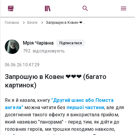


Головна
Блоги
Запрошую в Ковен ❤❤❤ (багато картинок)
Мрія Чарівна
Підписатися
792
відслідковують
06.06.26 10:47:29
Запрошую в Ковен ❤❤❤ (багато
картинок)
Як я й казала, книгу
"Другий шанс або Помста
ангела"
можна читати без
першої частини
, але для
досягнення такого ефекту я використала прийом,
який називаю "панорама" - перед тим, як дійти до
головних героїв, ми трошки походимо навколо,