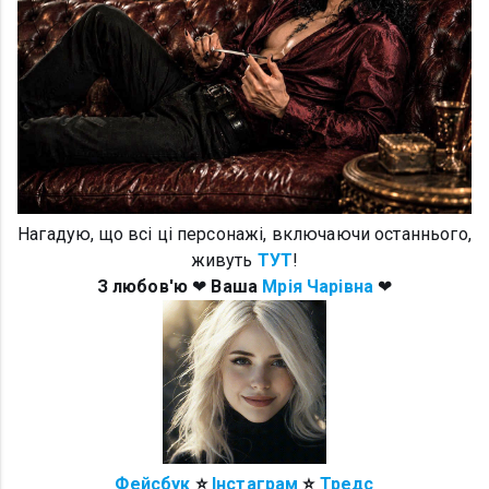
Нагадую, що всі ці персонажі, включаючи останнього,
живуть
ТУТ
!
З любов'ю
❤
Ваша
Мрія Чарівна
❤
Фейсбук
⭐
Інстаграм
⭐
Тредс