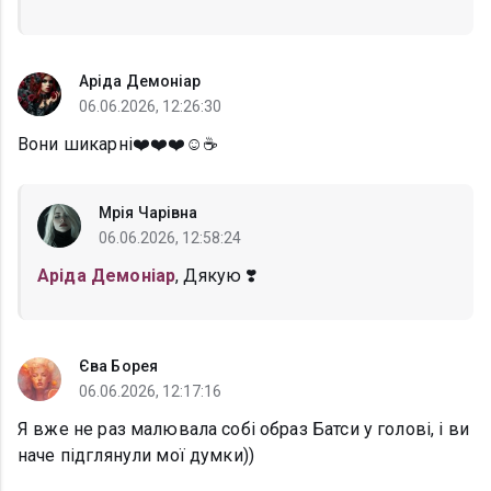
Аріда Демоніар
06.06.2026, 12:26:30
Вони шикарні❤️❤️❤️☺️☕
Мрія Чарівна
06.06.2026, 12:58:24
Аріда Демоніар
, Дякую ❣️
Єва Борея
06.06.2026, 12:17:16
Я вже не раз малювала собі образ Батси у голові, і ви
наче підглянули мої думки))