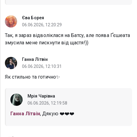
Єва Борея
06.06.2026, 12:20:29
Так, я зараз відволіклася на Батсу, але поява Ґєшеата
змусила мене пискнути від щастя!))
Ганна Літвін
06.06.2026, 12:10:31
Як стильно та готично✨️
Мрія Чарівна
06.06.2026, 12:19:58
Ганна Літвін
, Дякую ❤️❤️❤️