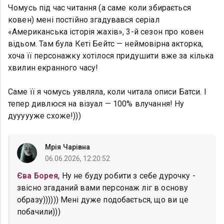
Чомусь під час читання (а саме коли збирається
ковен) мені постійно згадувався серіал
«Американська історія жахів», 3-й сезон про ковен
відьом. Там була Кеті Бейтс — неймовірна акторка,
хоча її персонажку хотілося придушити вже за кілька
хвилин екранного часу!
Саме її я чомусь уявляла, коли читала описи Батси. І
тепер дивлюся на візуал — 100% влучання! Ну
дуууууже схоже!)))
Мрія Чарівна
06.06.2026, 12:20:52
Єва Борея
, Ну не буду робити з себе дурочку -
звісно згаданий вами персонаж ліг в основу
образу)))))) Мені дуже подобається, що ви це
побачили)))