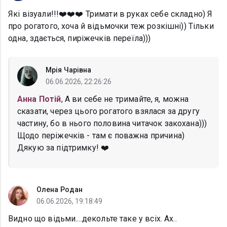
Які візуали!!!❤️❤️❤️ Тримати в руках себе складно) Я
про рогатого, хоча й відьмочки теж розкішні)) Тільки
одна, здається, пиріжечків переїла)))
Мрія Чарівна
06.06.2026, 22:26:26
Анна Потій
, А ви себе не тримайте, я, можна
сказати, через цього рогатого взялася за другу
частину, бо в нього половина читачок закохана)))
Щодо періжечків - там є поважна причина)
Дякую за підтримку! ❤️
Олена Родан
06.06.2026, 19:18:49
Видно що відьми....декольте таке у всіх. Ах..