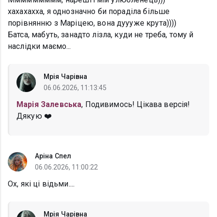
хахахахха, я однозначно би пораділа більше
порівнянню з Маріцею, вона дуууже крута))))
Батса, мабуть, занадто лізла, куди не треба, тому й
наслідки маємо...
Мрія Чарівна
06.06.2026, 11:13:45
Марія Залевська
, Подивимось! Цікава версія!
Дякую ❤️
Аріна Спел
06.06.2026, 11:00:22
Ох, які ці відьми....
Мрія Чарівна