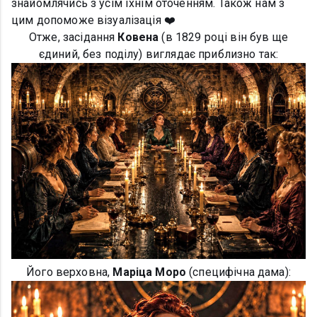
знайомлячись з усім їхнім оточенням. Також нам з
цим допоможе візуалізація ❤️
Отже, засідання
Ковена
(в 1829 році він був ще
єдиний, без поділу) виглядає приблизно так:
Його верховна,
Маріца Моро
(специфічна дама):