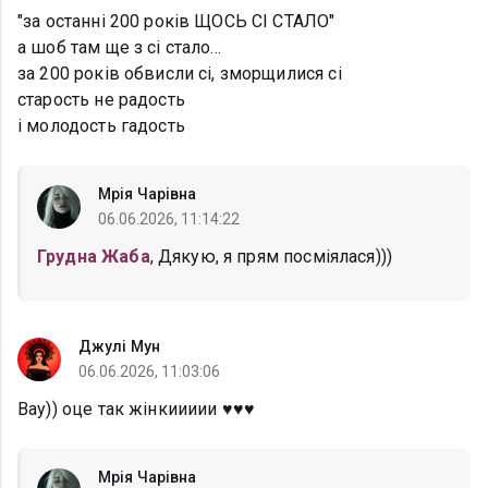
"за останні 200 років ЩОСЬ СІ СТАЛО"
а шоб там ще з сі стало...
за 200 років обвисли сі, зморщилися сі
старость не радость
і молодость гадость
Мрія Чарівна
06.06.2026, 11:14:22
Грудна Жаба
, Дякую, я прям посміялася)))
Джулі Мун
06.06.2026, 11:03:06
Вау)) оце так жінкиииии ♥️♥️♥️
Мрія Чарівна