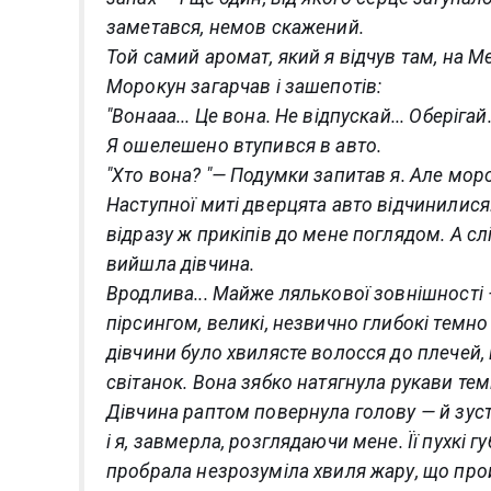
заметався, немов скажений.
Той самий аромат, який я відчув там, на Ме
Морокун загарчав і зашепотів:
"Вонааа... Це вона. Не відпускай... Оберігай.
Я ошелешено втупився в авто.
"Хто вона? "— Подумки запитав я. Але моро
Наступної миті дверцята авто відчинилися
відразу ж прикіпів до мене поглядом. А с
вийшла дівчина.
Вродлива... Майже лялькової зовнішності 
пірсингом, великі, незвично глибокі темно 
дівчини було хвилясте волосся до плечей,
світанок. Вона зябко натягнула рукави тем
Дівчина раптом повернула голову — й зуст
і я, завмерла, розглядаючи мене. Її пухкі г
пробрала незрозуміла хвиля жару, що про