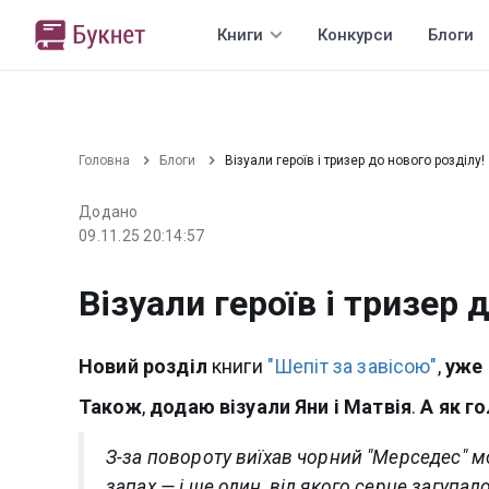
Книги
Конкурси
Блоги
Головна
Блоги
Візуали героїв і тризер до нового розділу!
Додано
09.11.25 20:14:57
Візуали героїв і тризер 
Новий
розділ
книги
"Шепіт за завісою"
,
уже
Також
,
додаю
візуали
Яни
і
Матвія
.
А
як
го
З-за повороту виїхав чорний "Мерседес" м
запах — і ще один, від якого серце загупал