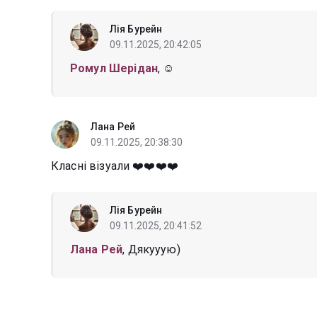
Лія Бурейн
09.11.2025, 20:42:05
Ромул Шерідан
, ☺️
Лана Рей
09.11.2025, 20:38:30
Класні візуали ❤️❤️❤️❤️
Лія Бурейн
09.11.2025, 20:41:52
Лана Рей
, Дякууую)