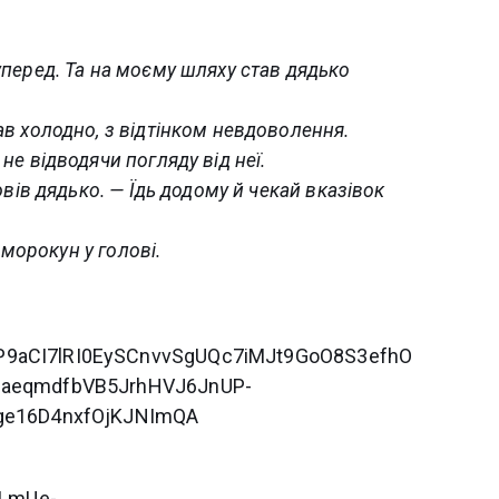
уперед. Та на моєму шляху став дядько
ав холодно, з відтінком невдоволення.
не відводячи погляду від неї.
овів дядько. — Їдь додому й чекай вказівок
в морокун у голові.