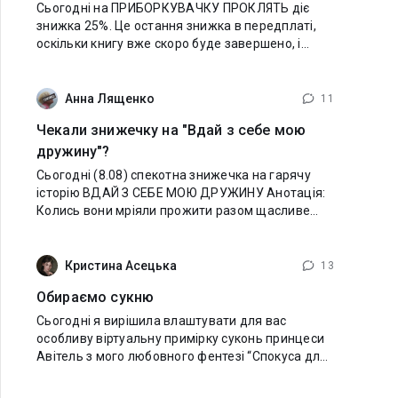
Сьогодні на ПРИБОРКУВАЧКУ ПРОКЛЯТЬ діє
знижка 25%. Це остання знижка в передплаті,
оскільки книгу вже скоро буде завершено, і
дешевше вона вже не буде. Тому не
відкладайте покупку, якщо хочете прочитати
захопливу гумористичну
Анна Лященко
11
Чекали знижечку на "Вдай з себе мою
дружину"?
Сьогодні (8.08) спекотна знижечка на гарячу
історію ВДАЙ З СЕБЕ МОЮ ДРУЖИНУ Анотація:
Колись вони мріяли прожити разом щасливе
життя. Але доля в обличчі її батька змінила все.
Вони зустрілися знову лише через багато років,
Кристина Асецька
13
Обираємо сукню
Сьогодні я вирішила влаштувати для вас
особливу віртуальну примірку суконь принцеси
Авітель з мого любовного фентезі “Спокуса для
принцеси”. Вбрання героїв — це не просто гарні
тканини, а й настрій,зброя, магія