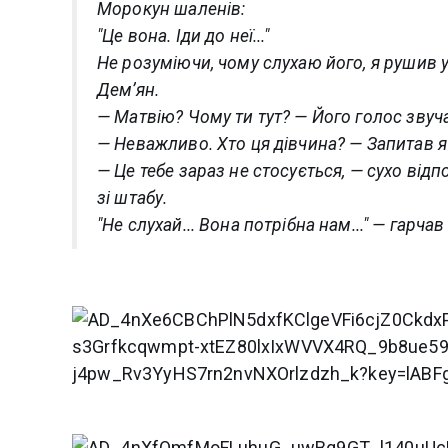
Морокун шаленів:
"Це вона. Іди до неї..."
Не розуміючи, чому слухаю його, я рушив 
Дем’ян.
— Матвію? Чому ти тут? — Його голос звуч
— Неважливо. Хто ця дівчина? — Запитав я 
— Це тебе зараз не стосується, — сухо відп
зі штабу.
"Не слухай... Вона потрібна нам..." — гарча