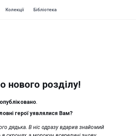
Колекції
Бібліотека
до нового розділу!
опубліковано
.
ловні
герої
уявлялися
Вам?
ого дядька. В ніс одразу вдарив знайомий
о в скронях, а морокун всередині знову