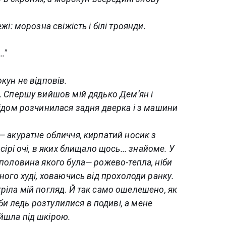
жі: морозна свіжість і білі троянди.
.."
кун не відповів.
. Спершу вийшов мій дядько Дем’ян і
лідом розчинилася задня дверка і з машини
— акуратне обличчя, кирпатий носик з
сірі очі, в яких блищало щось... знайоме. У
 половина якого була— рожево-тепла, ніби
ного худі, ховаючись від прохолоди ранку.
ріла мій погляд. Й так само ошелешено, як
уби ледь розтулилися в подиві, а мене
йшла під шкірою.