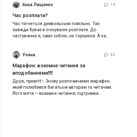
Анна Лященко
14
Час розплати?
Час тягнеться диявольськи повільно. Так
завжди буває в очікуванні розплати. До
частування я, само собою, не торкаюся. А за
годину до вечері йду в душ. Але крижана вода
не допомагає впоратися зі страхом. Спускаюся
Уляна
65
Марафон: взаємне читання за
вподобаннями❗️❗️❗️
Друзі, привіт❗️✨ Знову розпочинаємо марафон,
який полюбився багатьом авторам та читачам.
Його мета — взаємне читання, підтримка
авторів та знайомство з новими книгами. Але
без плутанини, без нескінченних