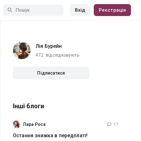
Вхід
Реєстрація
Лія Бурейн
472
відслідковують
Підписатися
Інші блоги
Лара Роса
17
Остання знижка в передплаті!