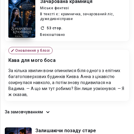
Зачарована крамниця
Міське фентезі
В текcті є::
крамничка, зачарований ліс,
дужедивнісправи
53 стор.
Безкоштовно
Оновлення у блозі
Кава для мого боса
За кілька хвилин вони опинилися біля одного з елітних
багатоповерхових будинків Києва. Анна з цікавістю
озирнулася навколо, а потім знову подивилася на
Вадима. — А що ми тут робимо? Він лише усміхнувся. — Я
ж сказав,
За замовчуванням
Залишаючи позаду старе