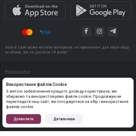
Увага! Сайт може містити матеріали, не призначені для перегляду
особами, які не досягли 18 років!
Privacy policy
Угода користувача
Використання файлів Cookie
Політика конфіденційності
З метою забезпечення кращого досвіду користувача, ми
збираємо та використовуємо файли cookie. Продовжуючи
Правила публікації авторського контенту
переглядати наш сайт, ви погоджуєтеся на збір і використання
файлів cookie.
PR-вiддiл: pr@booknet.com
Дозволити
Детальніше
© 2026 Booknet. Всі права захищено.
Narva mnt 5, Tallinn 10117, Естонія