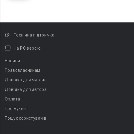
Технічна підтримка
На PC версію
Новини
Правовласникам
Довідка для читача
Довідка для автора
Оплата
Про Букнет
Пошук користувачів