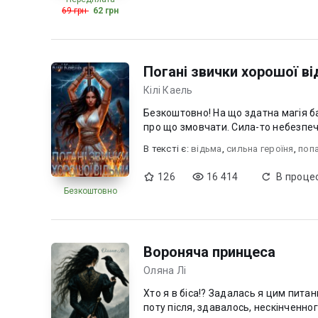
69 грн
62 грн
Погані звички хорошої в
Кілі Каель
Безкоштовно! На що здатна магія ба
про що змовчати. Сила-то небезпечн
В текcті є:
відьма
,
сильна героїня
,
поп
126
16 414
В процес
Безкоштовно
Вороняча принцеса
Оляна Лі
Хто я в біса!? Задалась я цим пита