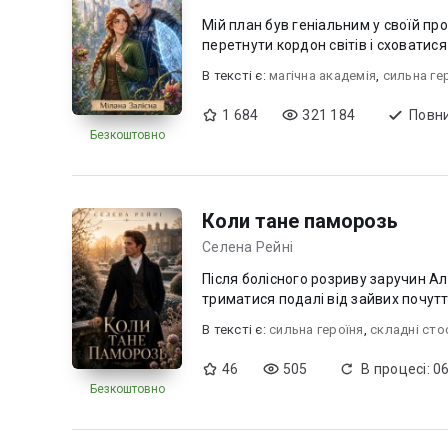
Мій план був геніальним у своїй пр
перетнути кордон світів і сховатися
В текcті є:
магічна академія
,
сильна ге
1 684
321 184
Повни
Безкоштовно
Коли тане паморозь
Селена Рейні
Після болісного розриву заручин А
триматися подалі від зайвих почутті
В текcті є:
сильна героїня
,
складні сто
46
505
В процесі: 0
Безкоштовно