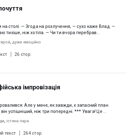
почуття
на столі. — Згода на розлучення, — сухо каже Влад. —
 тихіше, ніж хотіла. — Чи ти вчора перебрав...
герой
,
дуже емоційно
екст
26 стор.
фійська імпровізація
ровалився. Але у мене, як завжди, є запасний план.
Здається, вже четвертий ? Надіюся, він успішніший, ніж три попередні. *** Увага! Це ...
оди
,
істина пара
й текст
264 стор.