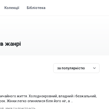
Колекції
Бібліотека
 в жанрі
за популярністю
ичайного життя. Холоднокровний, владний і безжальний,
к. Жінки легко опинялися біля його ніг, а ...
рой
,
хімія та пристрасть