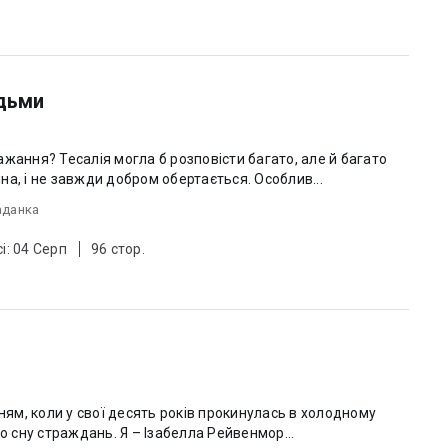
ідьми
жання? Тесалія могла б розповісти багато, але й багато
а, і не завжди добром обертається. Особлив...
аданка
і: 04 Серп
96 стор.
нням, коли у свої десять років прокинулась в холодному
поту після, здавалось, нескінченного сну страждань. Я – Ізабелла Рейвенмор...