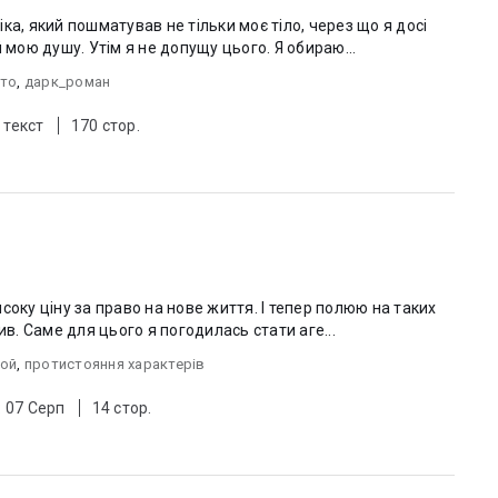
ка, який пошматував не тільки моє тіло, через що я досі
 мою душу. Утім я не допущу цього. Я обираю...
рто
,
дарк_роман
 текст
170 стор.
соку ціну за право на нове життя. І тепер полюю на таких
ив. Саме для цього я погодилась стати аге...
рой
,
протистояння характерів
: 07 Серп
14 стор.