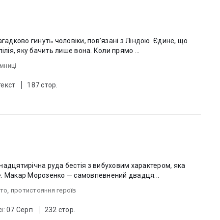
агадково гинуть чоловіки, пов’язані з Ліндою. Єдине, що
ілія, яку бачить лише вона. Коли прямо ...
мниці
текст
187 стор.
надцятирічна руда бестія з вибуховим характером, яка
е. Макар Морозенко — самовпевнений двадця...
рто
,
протистояння героїв
і: 07 Серп
232 стор.