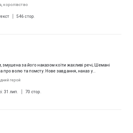
а
,
королівство
текст
546 стор.
змушена за його наказом коїти жахливі речі, Шемані
проклинала кожен свій день. І мріяла про волю та помсту. Нове завдання, наказ у...
дний герой
і: 31 лип.
70 стор.