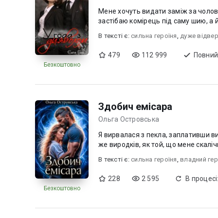
Мене хочуть видати заміж за чолові
застібаю комірець під саму шию, а й
В текcті є:
сильна героїня
,
дуже відве
479
112 999
Повний
Безкоштовно
Здобич емісара
Ольга Островська
Я вирвалася з пекла, заплативши ви
же виродків, як той, що мене скаліч
В текcті є:
сильна героїня
,
владний ге
228
2 595
В процесі
Безкоштовно