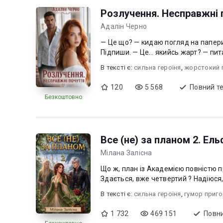
Розлучення. Несправжні 
Адалін Черно
— Це що? — кидаю погляд на папери 
Підпиши. — Це… якийсь жарт? — питаю
В текcті є:
сильна героїня
,
жорстокий 
120
5 568
Повний т
Безкоштовно
Все (не) за планом 2. Ель
Мілана Залісна
Що ж, план із Академією повністю п
В текcті є:
сильна героїня
,
гумор приг
1 732
469 151
Повни