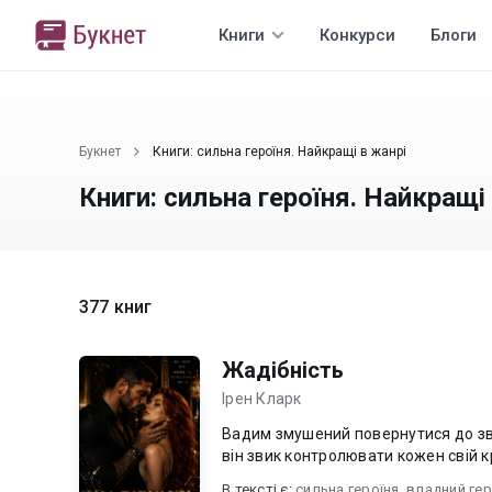
Книги
Конкурси
Блоги
Букнет
Книги: сильна героїня. Найкращі в жанрі
Книги: сильна героїня. Найкращі
377 книг
Жадібність
Ірен Кларк
Вадим змушений повернутися до зв
він звик контролювати кожен свій кро
В текcті є:
сильна героїня
,
владний ге