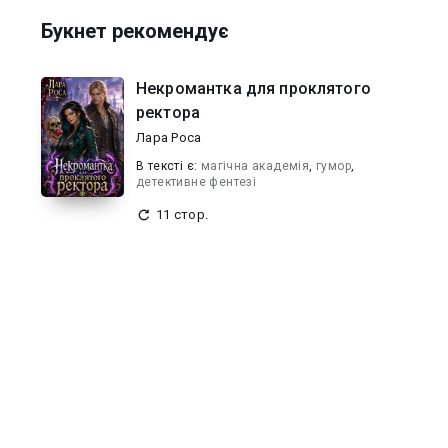
Букнет рекомендує
Некромантка для проклятого
ректора
Лара Роса
В текcті є:
магічна академія
,
гумор
,
детективне фентезі
11 стор.