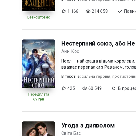
1 166
214 658
Повни
Безкоштовно
Нестерпний союз, або Не т
Анні Кос
Ноел — найкраща відьма королеви. 
вважає перепалки з Раваном, голов
В текcті є:
сильна героїня
,
протистоянн
425
60 549
В процес
Передплата
69 грн
Угода з дияволом
Євіта Бас