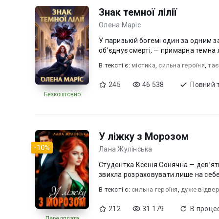
Знак темної лілії
Олена Маріс
У паризькій богемі один за одним з
об’єднує смерті, — примарна темна л
В текcті є:
містика
,
сильна героїня
,
тає
245
46 538
Повний 
Безкоштовно
У ліжку з Морозом
-10%
Лана Жулінська
Студентка Ксенія Сонячна — дев’ят
звикла розраховувати лише на себ
В текcті є:
сильна героїня
,
дуже відве
212
31 179
В процес
Передплата