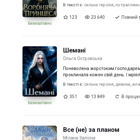
В текcті є:
сильна героїня
,
потраплянк
123
23 640
Повний 
Безкоштовно
Шемані
Ольга Островська
Поневолена жорстоким господарем, 
В текcті є:
сильна героїня
,
демони
,
вла
351
13 849
В процес
Безкоштовно
Все (не) за планом
Мілана Залісна