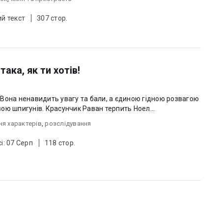
й текст
307 стор.
ака, як ти хотів!
Вона ненавидить увагу та бали, а єдиною гідною розвагою
ою шпигунів. Красунчик Раван терпить Ноел...
я характерів
,
розслідування
і: 07 Серп
118 стор.