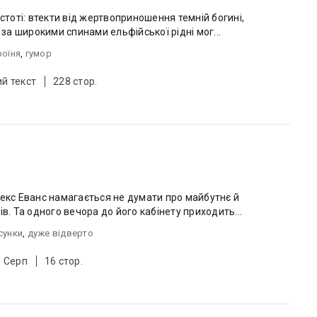
остоті: втекти від жертвоприношення темній богині,
 за широкими спинами ельфійської рідні мог...
роїня
,
гумор
й текст
228 стор.
лекс Еванс намагається не думати про майбутнє й
в. Та одного вечора до його кабінету приходить...
сунки
,
дуже відверто
6 Серп
16 стор.