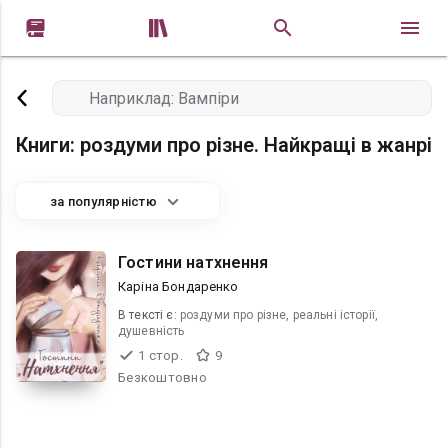


Книги: роздуми про різне. Найкращі в жанрі
за популярністю
Гостини натхнення
Каріна Бондаренко
В текcті є:
роздуми про різне, реальні історії,
душевність
1 стор.
9
Безкоштовно