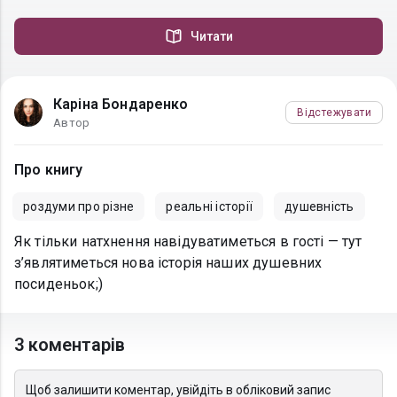
Читати
Каріна Бондаренко
Відстежувати
Автор
Про книгу
роздуми про різне
реальні історії
душевність
Як тільки натхнення навідуватиметься в гості — тут
з’являтиметься нова історія наших душевних
посиденьок;)
3 коментарів
Щоб залишити коментар, увійдіть в обліковий запис