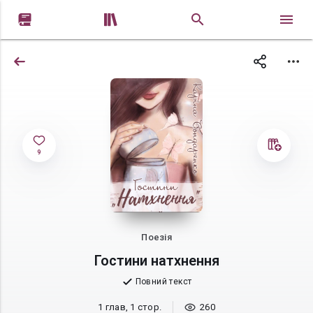


9
Поезія
Гостини натхнення
Повний текст
1 глав, 1 стор.
260