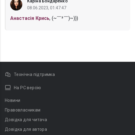
Каріна Бондаренко
08.06.2023, 01:47:47
Анастасія Крись
, (⁠~⁠￣⁠³⁠￣⁠)⁠~)))
Технічна підтримка
На PC версію
Новини
Правовласникам
Довідка для читача
Довідка для автора