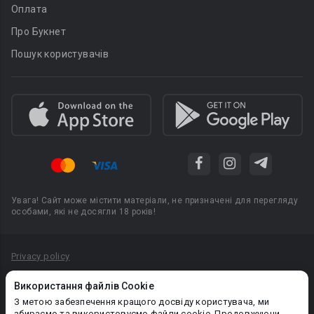
Оплата
Про Букнет
Пошук користувачів
Увага! Сайт може містити матеріали, не призначені для перегляду
особами, які не досягли 18 років!
Privacy policy
Угода користувача
Використання файлів Cookie
Політика конфіденційності
З метою забезпечення кращого досвіду користувача, ми
збираємо та використовуємо файли cookie. Продовжуючи