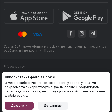
Увага! Сайт може містити матеріали, не призначені для перегляду
особами, які не досягли 18 років!
Privacy policy
Угода користувача
Використання файлів Cookie
Політика конфіденційності
З метою забезпечення кращого досвіду користувача, ми
збираємо та використовуємо файли cookie. Продовжуючи
Правила публікації авторського контенту
переглядати наш сайт, ви погоджуєтеся на збір і використання
файлів cookie.
PR-вiддiл: pr@booknet.com
Дозволити
Детальніше
© 2026 Booknet. Всі права захищено.