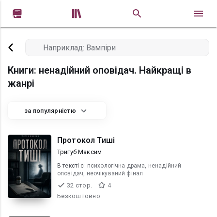


Книги: ненадійний оповідач. Найкращі в
жанрі
за популярністю
Протокол Тиші
Тригуб Максим
В текcті є:
психологічна драма, ненадійний
оповідач, неочікуваний фінал
32 стор.
4
Безкоштовно