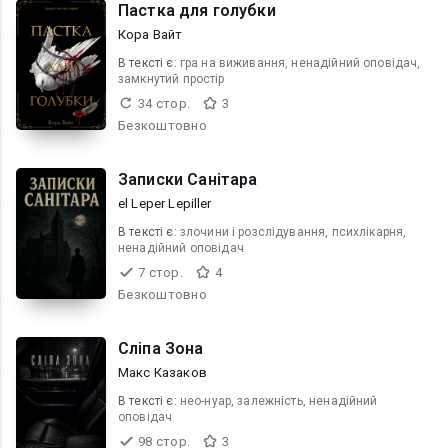
Пастка для голубки
Кора Вайт
В текcті є:
гра на виживання, ненадійний оповідач,
замкнутий простір
34 стор.
3
Безкоштовно
Записки Санітара
el Leper Lepiller
В текcті є:
злочини і розслідування, психлікарня,
ненадійний оповідач
7 стор.
4
Безкоштовно
Сліпа Зона
Макс Казаков
В текcті є:
нео-нуар, залежність, ненадійний
оповідач
98 стор.
3