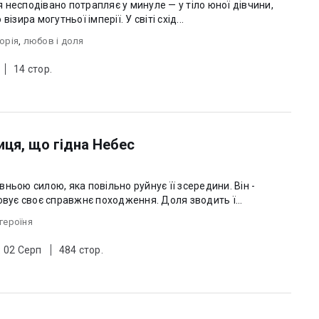
зира могутньої імперії. У світі схід...
торiя
,
любов i доля
14 стор.
иця, що гідна Небес
ньою силою, яка повільно руйнує її зсередини. Він -
 приховує своє справжнє походження. Доля зводить ї...
героїня
: 02 Серп
484 стор.