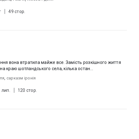
т
49 стор.
а краю шотландського села, кілька остан...
оля
,
сарказм іронія
 лип.
120 стор.