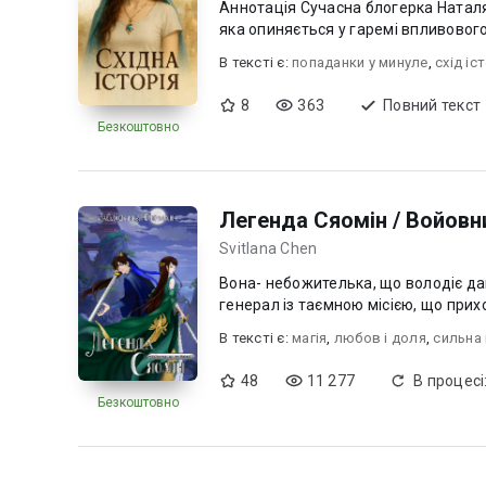
Аннотація Сучасна блогерка Наталя несподівано потрапляє у минуле — у тіло юної дівчини,
яка опиняється у гаремі впливового ві
В текcті є:
попаданки у минуле
,
схiд iс
8
363
Повний текст
Безкоштовно
Легенда Сяомін / Войовн
Svitlana Chen
Вона- небожителька, що володіє дав
генерал із таємною місією, що
В текcті є:
магія
,
любов i доля
,
сильна 
48
11 277
В процесі
Безкоштовно