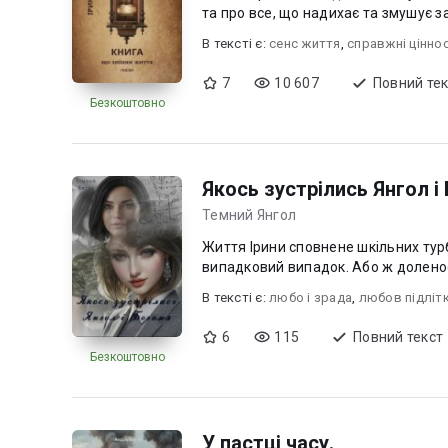
та про все, що надихає та змушує з
В текcті є:
сенс життя
,
справжні ціннос
7
10 607
Повний тек
Безкоштовно
Якось зустрілись Янгол і
Темний Янгол
Життя Ірини сповнене шкільних турб
В текcті є:
любо і зрада
,
любов підліт
6
115
Повний текст
Безкоштовно
У пастці часу.