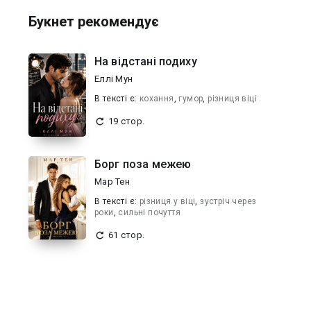
Букнет рекомендує
На відстані подиху
Еллі Мун
В текcті є:
кохання
,
гумор
,
різниця віці
19 стор.
Борг поза межею
Мар Тен
В текcті є:
різниця у віці
,
зустріч через
роки
,
сильні почуття
61 стор.