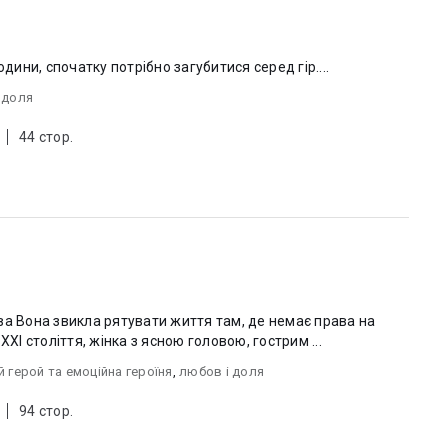
юдини, спочатку потрібно загубитися серед гір....
 доля
44 стор.
ава на
XXI століття, жінка з ясною головою, гострим ...
 герой та емоційна героїня
,
любов i доля
94 стор.