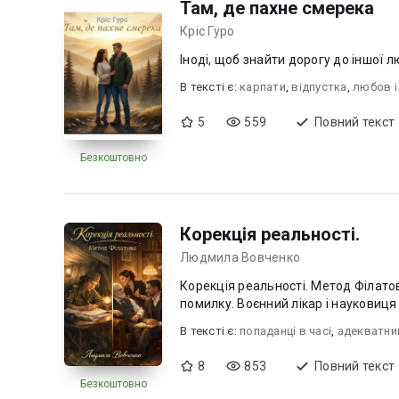
Там, де пахне смерека
Кріс Гуро
Іноді, щоб знайти дорогу до іншої л
В текcті є:
карпати
,
відпустка
,
любов i
5
559
Повний текст
Безкоштовно
Корекцiя реальностi.
Людмила Вовченко
Корекція реальності. Метод Філатова Вона звикла рятувати життя там, де немає пр
помилку. Воєнний лікар і науковиця 
В текcті є:
попаданці в часі
,
адекватний
8
853
Повний текст
Безкоштовно