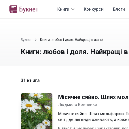
Книги
Конкурси
Блоги
Букнет
Книги: любов i доля. Найкращі в жанрі
Книги: любов i доля. Найкращі в
31 книга
Мiсячне сяйво. Шлях мо
Людмила Вовченко
Місячне сяйво. Шлях мольфарки» Після подорожі в Карпати харків’янка Руслана опиняється у
світі, де легенди оживають, а кожна
В текcті є:
мольфар і характерник
,
поп