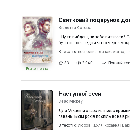
Святковий подарунок до
Віолетта Котова
- Ну ти вийдеш, чи тебе витягати? О
було не розгледіти чітко через мокр
В текcті є:
несподіване знайомство
,
л
83
3 940
Повний тек
Безкоштовно
Наступної осені
Dead Mickey
Для Мікаліни стара квіткова крамн
гавань. Вісім років поспіль вона вр
В текcті є:
любов i доля
,
кохання і мар