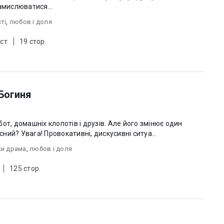
амислюватися...
ті
,
любов i доля
ст
19 стор.
 Богиня
от, домашніх клопотів і друзів. Але його змінює один
випадковий випадок. Або ж доленосний? Увага! Провокативні, дискусивні ситуа...
ки драма
,
любов i доля
125 стор.