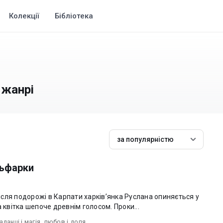
Колекції
Бібліотека
 жанрі
за популярністю
льфарки
 квітка шепоче древнім голосом. Проки...
аданці і магія
,
любов i доля