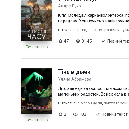
Андре Буко
Юля, молода лікарка-волонтерка, п
передову. Ховаючись у напівзруйнов
В текcті є:
попаданка потраплянка у м
47
3 145
Повний тек
Безкоштовно
Тінь відьми
Уляна Абрамова
Літо завжди здавалося їй часом св
маленьких радостей. Вона росла в з
В текcті є:
любов i доля
,
життя героїні
2
102
Повний текст
Безкоштовно