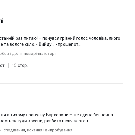
лі
станній раз питаю! – почувся грізний голос чоловіка, якого
е та вологе скло. - Вийду… - прошепот...
юбов i доля
,
новорічна історя
ст
15 стор.
иця в тихому провулку Барселони — це єдина безпечна
ивається туди восени, розбита після чергов...
ні сподівання
,
кохання і випробування