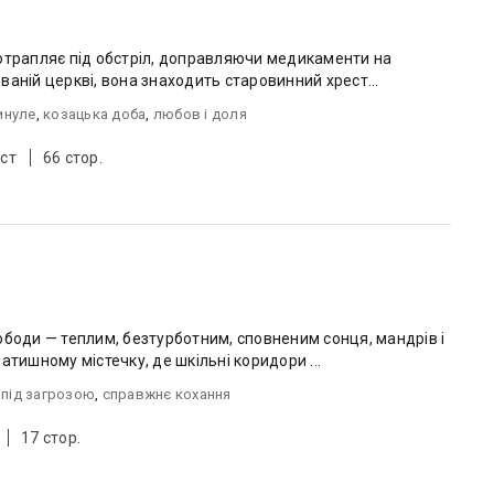
отрапляє під обстріл, доправляючи медикаменти на
аній церкві, вона знаходить старовинний хрест...
инуле
,
козацька доба
,
любов i доля
ст
66 стор.
ободи — теплим, безтурботним, сповненим сонця, мандрів і
атишному містечку, де шкільні коридори ...
 під загрозою
,
справжнє кохання
17 стор.