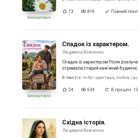
13
816
Повний текс
Безкоштовно
Спадок iз характером.
Людмила Вовченко
Спадок із характером Після розлучення вона втратила майже все. Замість розкішного життя
отримала старий кам'яний будинок н
В текcті є:
побут адаптацiя
,
любов i д
24
634
В процесі: 13
Безкоштовно
Схiдна iсторiя.
Людмила Вовченко