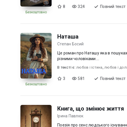
8
324
Повний текст
Безкоштовно
Наташа
Степан Босий
Це роман про Наташу яка в пошуках 
різними чоловіками....
В текcті є:
любов і істина
,
любов i дол
3
581
Повний текст
Безкоштовно
Книга, що змінює життя
Ірина Павлюк
Поезія про сенс людського існування