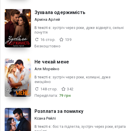
Зухвала одержимість
Арміна Арлей
В текcті є:
зустріч через роки, дуже відверто, сильні
почуття
16 стор.
139
Безкоштовно
Не чекай мене
Аля Морейно
В текcті є:
зустріч через роки, колишні, дуже
емоційно
148 стор.
342
Передплата:
79 грн
Розплата за помилку
Ксана Рейлі
В текcті є:
бос та підлегла, зустріч через роки, втрата