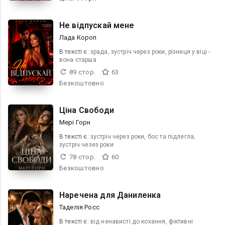
Не відпускай мене
Лада Короп
В текcті є:
зрада, зустріч через роки, різниця у віці -
вона старша
89 стор.
63
Безкоштовно
Ціна Свободи
Мері Горн
В текcті є:
зустріч через роки, бос та підлегла,
зустріч чезез роки
78 стор.
60
Безкоштовно
Наречена для Даниленка
Таделія Росс
В текcті є:
від ненависті до кохання, фіктивні