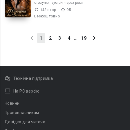
стосунки, зустріч через роки
142 стор.
95
Безкоштовно
1
2
3
4
...
19
Технічна підтримка
На PC версію
Новини
Правовласникам
Довідка для читача