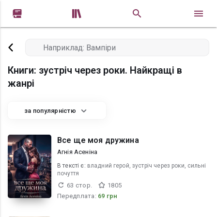


Книги: зустріч через роки. Найкращі в
жанрі
за популярністю
Все ще моя дружина
Агнія Асеніна
В текcті є:
владний герой, зустріч через роки, сильні
почуття
63 стор.
1805
Передплата:
69 грн