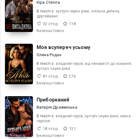
Кіра Стелла
В текcті є:
зустріч через роки, спільна дитина,
другийшанс
32 стор.
118
Безкоштовно
Моя всупереч усьому
Олена Родан
В текcті є:
владний герой, від ненависті до кохання,
зустріч через роки
81 стор.
276
Безкоштовно
Приборканий
Валерія Дражинська
В текcті є:
владний герой, зустріч через роки, ніжна
героїня
18 стор.
131
Безкоштовно