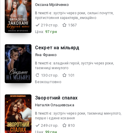
Оксана Мрійченко
В текcті є:
зустріч через роки, сильні почуття,
протистояння характерів_емоційно
219 стор.
1567
Ціна:
97 грн
Секрет на мільярд
Яна Франко
В текcті є:
владний герой, зустріч через роки,
таємниці минулого
130 стор.
101
Безкоштовно
Зворотний спалах
Наталія Ольшевська
В текcті є:
зустріч через роки, таємниці минулого,
перше і єдине кохання
249 стор.
810
Ціна:
99 грн