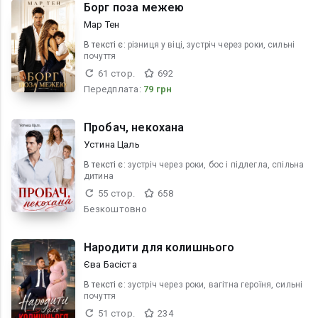
Борг поза межею
Мар Тен
В текcті є:
різниця у віці, зустріч через роки, сильні
почуття
61 стор.
692
Передплата:
79 грн
Пробач, некохана
Устина Цаль
В текcті є:
зустріч через роки, бос і підлегла, спільна
дитина
55 стор.
658
Безкоштовно
Народити для колишнього
Єва Басіста
В текcті є:
зустріч через роки, вагітна героїня, сильні
почуття
51 стор.
234