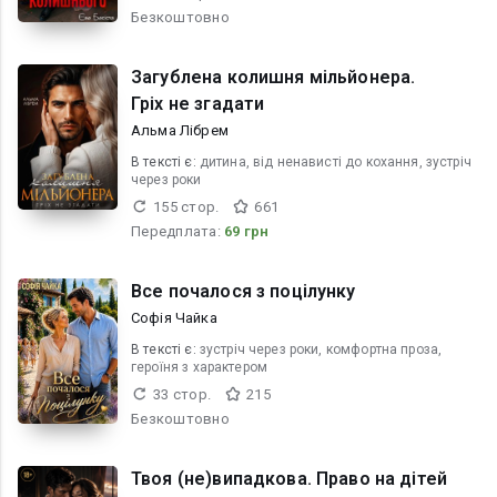
Безкоштовно
Загублена колишня мільйонера.
Гріх не згадати
Альма Лібрем
В текcті є:
дитина, від ненависті до кохання, зустріч
через роки
155 стор.
661
Передплата:
69 грн
Все почалося з поцілунку
Софія Чайка
В текcті є:
зустріч через роки, комфортна проза,
героїня з характером
33 стор.
215
Безкоштовно
Твоя (не)випадкова. Право на дітей