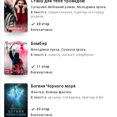
Стану для тебе трояндою
Сучасний любовний роман, Молодіжна проза
В текcті є:
перше кохання, підлітки, ніч перед
різдвом
20 стор.
Безкоштовно
Бомбер
Молодіжна проза, Сучасна проза
В текcті є:
помста, avitarart, кібербулінг
11 стор.
Безкоштовно
Богиня Чорного моря
Фентезі, Бойове фентезі
В текcті є:
русалки, попаданка, пригоди й бої
23 стор.
Безкоштовно