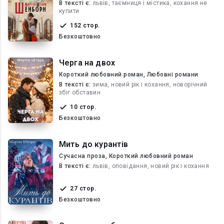
В текcті є:
львів, таємниця і містика, кохання не
купити
152 стор.
Безкоштовно
Черга на двох
Короткий любовний роман, Любовні романи
В текcті є:
зима, новий рік і кохання, новорічний
збіг обставин
10 стор.
Безкоштовно
Мить до курантів
Сучасна проза, Короткий любовний роман
В текcті є:
львів, оповідання, новий рік і кохання
27 стор.
Безкоштовно