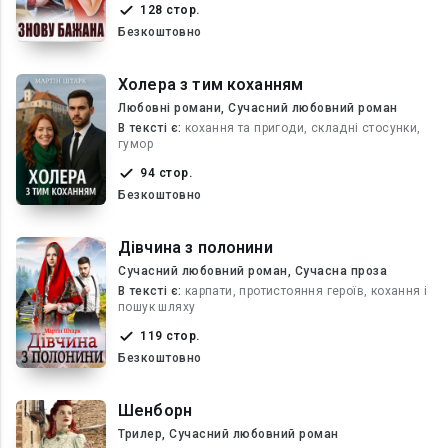
128 стор.
Безкоштовно
Холера з тим коханням
Любовні романи, Сучасний любовний роман
В текcті є:
кохання та пригоди, складні стосунки,
гумор
94 стор.
Безкоштовно
Дівчина з полонини
Сучасний любовний роман, Сучасна проза
В текcті є:
карпати, протистояння героїв, кохання і
пошук шляху
119 стор.
Безкоштовно
Шенборн
Трилер, Сучасний любовний роман