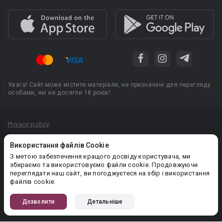
Увага! Сайт може містити матеріали, не призначені для перегляду
особами, які не досягли 18 років!
Privacy policy
Угода користувача
Використання файлів Cookie
Політика конфіденційності
З метою забезпечення кращого досвіду користувача, ми
збираємо та використовуємо файли cookie. Продовжуючи
Правила публікації авторського контенту
переглядати наш сайт, ви погоджуєтеся на збір і використання
файлів cookie.
PR-вiддiл: pr@booknet.com
Дозволити
Детальніше
© 2026 Booknet. Всі права захищено.