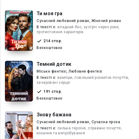
Ти моя гра
Сучасний любовний роман, Жіночий роман
В текcті є:
владний бос, зустріч через роки,
протистояння характерів
214 стор.
Безкоштовно
Темний дотик
Міське фентезі, Любовне фентезі
В текcті є:
вампіри, повільний розвиток почуттів,
зачаровані серця
191 стор.
Безкоштовно
Знову бажана
Сучасний любовний роман, Сучасна проза
В текcті є:
сильна героїня, справжні почуття,
кохання та випробування