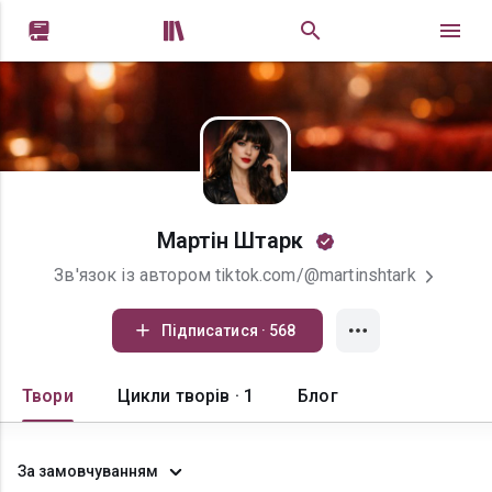


Мартін Штарк
Зв'язок із автором tiktok.com/@martinshtark
Підписатися · 568
Твори
Цикли творів · 1
Блог
За замовчуванням