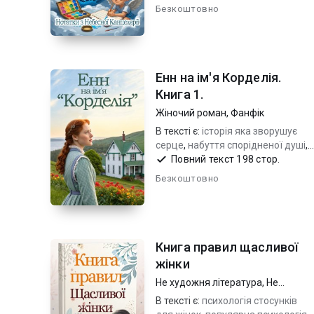
світу...
Безкоштовно
Енн на ім'я Корделія.
Книга 1.
Жіночий роман
,
Фанфік
В тексті є:
історія яка зворушує
серце
,
набуття спорідненої душі
,
чуттєва проза для душі
Повний текст 198 стор.
Безкоштовно
Книга правил щасливої
жінки
Не художня література
,
Не
художня література
В тексті є:
психологія стосунків