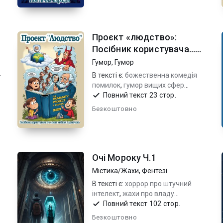
Проєкт «людство»:
Посібник користувача...
Ч.3
Гумор
,
Гумор
В тексті є:
божественна комедія
помилок
,
гумор вищих сфер
(дослівно)
,
сатира на створення
Повний текст 23 стор.
світу...
Безкоштовно
Очі Мороку Ч.1
Містика/Жахи
,
Фентезі
В тексті є:
хоррор про штучний
інтелект
,
жахи про владу
технологій
,
технотрилер
Повний текст 102 стор.
Безкоштовно