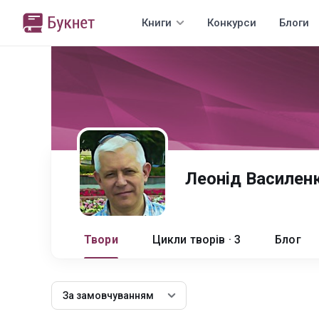
Книги
Конкурси
Блоги
Леонiд Василен
Твори
Цикли творів · 3
Блог
За замовчуванням