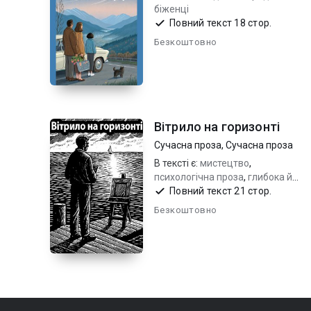
біженці
Повний текст 18 стор.
Безкоштовно
Вітрило на горизонті
Сучасна проза
,
Сучасна проза
В тексті є:
мистецтво
,
психологiчна проза
,
глибока й
зворушлива історія
Повний текст 21 стор.
Безкоштовно