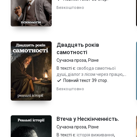
Безкоштовно
Двадцять років
самотності
Сучасна проза
,
Різне
В тексті є:
свобода самотньої
душі
,
діалог з лісом через працю
,
тепло долоні серед холоду
Повний текст 39 стор.
Безкоштовно
Втеча у Нескінченність.
Сучасна проза
,
Різне
В тексті є:
історія виживання
,