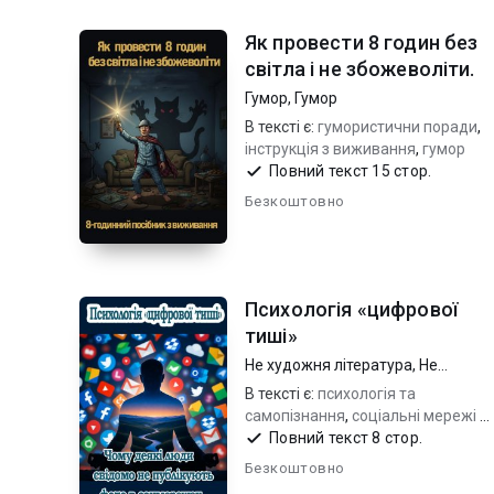
Як провести 8 годин без
світла і не збожеволіти.
Гумор
,
Гумор
В тексті є:
гумористични поради
,
інструкція з виживання
,
гумор
Повний текст 15 стор.
Безкоштовно
Психологія «цифрової
тиші»
Не художня література
,
Не
художня література
В тексті є:
психологія та
самопізнання
,
соціальні мережі т
цифрова культура
,
Повний текст 8 стор.
ментальне
здоров'я та усвідомлене життя
Безкоштовно