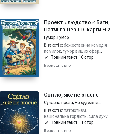
Проект «людство»: Баги,
Патчі та Перші Скарги Ч.2
Гумор
,
Гумор
В тексті є:
божественна комедія
помилок
,
гумор вищих сфер
(дослівно)
,
сатира на створення
Повний текст 16 стор.
світу...
Безкоштовно
Світло, яке не згасне
Сучасна проза
,
Не художня
література
В тексті є:
патріотизм
,
національна гордість
,
сила духу
Повний текст 11 стор.
Безкоштовно