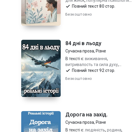
для жінок
,
популярна психологія
для щастя
,
як стати впевненою в
Повний текст 80 стор.
собі жінкою
Безкоштовно
84 дні в льоду
Сучасна проза
,
Різне
В тексті є:
виживання
,
витривалость та сила духу
,
справжні події
Повний текст 92 стор.
Безкоштовно
Дорога на захід.
Сучасна проза
,
Різне
В тексті є:
людяність
,
родина
,