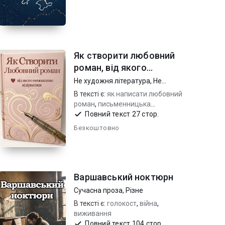
Як створити любовний
роман, від якого
неможливо відірватися
Не художня література
,
Не
художня література
В тексті є:
як написати любовний
роман
,
письменницька
майстерність
,
психологія читача
Повний текст 27 стор.
та емоції
Безкоштовно
Варшавський ноктюрн
Сучасна проза
,
Різне
В тексті є:
голокост
,
війна
,
виживання
Повний текст 104 стор.