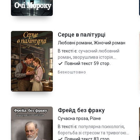
Серце в палітурці
Любовні романи
,
Жіночий роман
В тексті є:
сучасний любовний
роман
,
зворушлива історія
кохання
,
історія про зцілення та
Повний текст 59 стор.
надію
Безкоштовно
Фрейд без фраку
Сучасна проза
,
Різне
В тексті є:
популярна психологія
,
боротьба зі стресом та тривогою
,
емоційне здоров'я
Повний текст 83 стор.