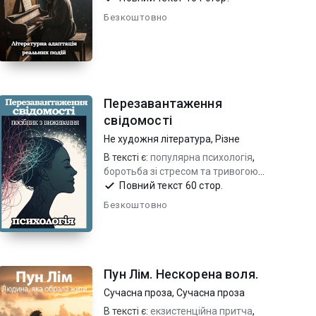
Безкоштовно
Перезавантаження
свідомості
Не художня література
,
Різне
В тексті є:
популярна психологія
,
боротьба зі стресом та тривогою
,
емоційне здоров'я
Повний текст 60 стор.
Безкоштовно
Пун Лім. Нескорена воля.
Сучасна проза
,
Сучасна проза
В тексті є:
екзистенційна притча
,