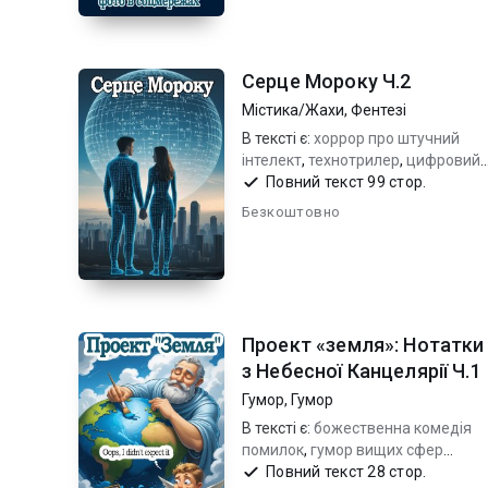
Серце Мороку Ч.2
Містика/Жахи
,
Фентезі
В тексті є:
хоррор про штучний
інтелект
,
технотрилер
,
цифровий
хоррор
Повний текст 99 стор.
Безкоштовно
Проект «земля»: Нотатки
з Небесної Канцелярії Ч.1
Гумор
,
Гумор
В тексті є:
божественна комедія
помилок
,
гумор вищих сфер
(дослівно)
,
сатира на створення
Повний текст 28 стор.