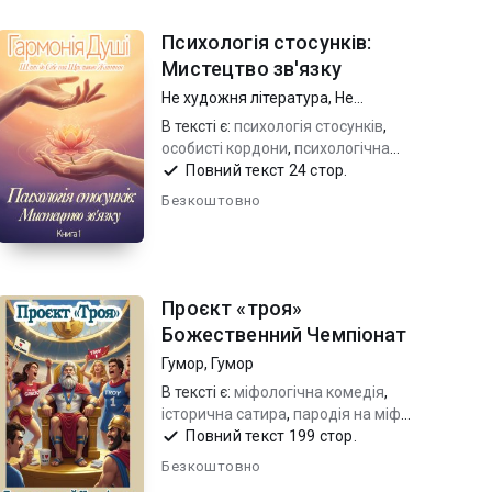
Психологія стосунків:
Мистецтво зв'язку
Не художня література
,
Не
художня література
В тексті є:
психологія стосунків
,
особисті кордони
,
психологічна
самодопомога
Повний текст 24 стор.
Безкоштовно
Проєкт «троя»
Божественний Чемпіонат
Гумор
,
Гумор
В тексті є:
міфологічна комедія
,
історична сатира
,
пародія на міфи
давньої греції
Повний текст 199 стор.
Безкоштовно