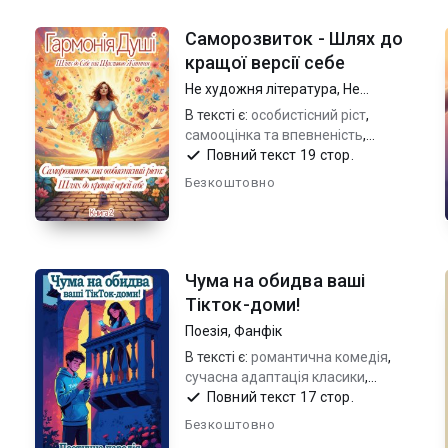
Саморозвиток - Шлях до
кращої версії себе
Не художня література
,
Не
художня література
В тексті є:
особистісний ріст
,
самооцінка та впевненість
,
самодопомога та мотивація
Повний текст 19 стор.
Безкоштовно
Чума на обидва ваші
Тікток-доми!
Поезія
,
Фанфік
В тексті є:
романтична комедія
,
а
сучасна адаптація класики
,
молодіжна поезія
Повний текст 17 стор.
Безкоштовно