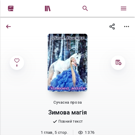


8
Сучасна проза
Зимова магія
Повний текст
1 глав, 5 стор.
1 376