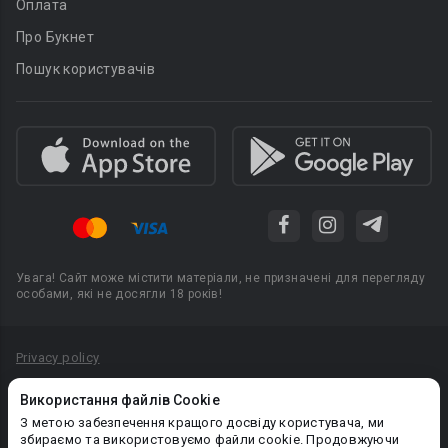
Оплата
Про Букнет
Пошук користувачів
Увага! Сайт може містити матеріали, не призначені для перегляду
особами, які не досягли 18 років!
Privacy policy
Угода користувача
Використання файлів Cookie
Політика конфіденційності
З метою забезпечення кращого досвіду користувача, ми
збираємо та використовуємо файли cookie. Продовжуючи