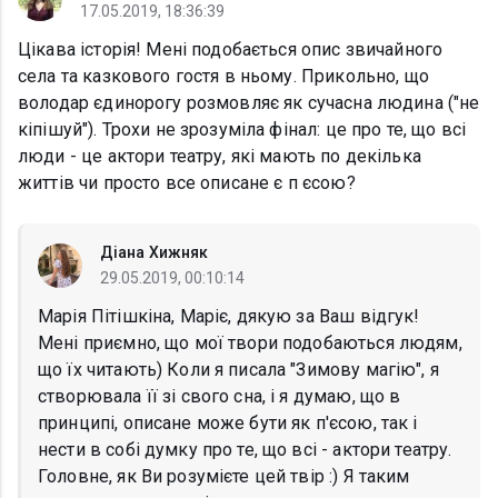
17.05.2019, 18:36:39
Цікава історія! Мені подобається опис звичайного
села та казкового гостя в ньому. Прикольно, що
володар єдинорогу розмовляє як сучасна людина ("не
кіпішуй"). Трохи не зрозуміла фінал: це про те, що всі
люди - це актори театру, які мають по декілька
життів чи просто все описане є п єсою?
Діана Хижняк
29.05.2019, 00:10:14
Марія Пітішкіна, Маріє, дякую за Ваш відгук!
Мені приємно, що мої твори подобаються людям,
що їх читають) Коли я писала "Зимову магію", я
створювала її зі свого сна, і я думаю, що в
принципі, описане може бути як п'єсою, так і
нести в собі думку про те, що всі - актори театру.
Головне, як Ви розумієте цей твір :) Я таким