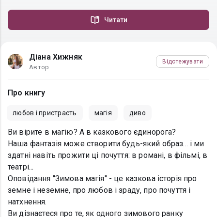
Читати
Діана Хижняк
Відстежувати
Автор
Про книгу
любов і пристрасть
магія
диво
Ви вірите в магію? А в казкового єдинорога?
Наша фантазія може створити будь-який образ... і ми
здатні навіть прожити ці почуття: в романі, в фільмі, в
театрі...
Оповідання "Зимова магія" - це казкова історія про
земне і неземне, про любов і зраду, про почуття і
натхнення.
Ви дізнаєтеся про те, як одного зимового ранку