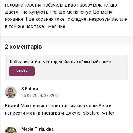
головна героїня побачила диво і зрозуміла те, що
щастя - не купують і те, що магія існує. Це магія
кохання...І це кохання таке.. складне, незрозуміле, але
в той же час таке... магічне.
2 коментарів
Щоб залишити коментар, увійдіть в обліковий запис
Увійти
S Batura
13.06.2024, 23:39:01
Вітаю! Маю кілька запитань, чи не могли би ви
написати мені в інстаграм, дякую. s.batura_writer
Марія Пітішкіна