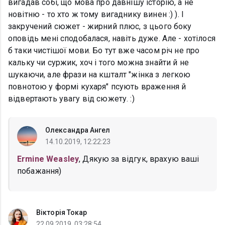
вигадав собі, що мова про давнішу історію, а не
новітню - то хто ж тому вигаднику винен :) ). І
закручений сюжет - жирний плюс, з цього боку
оповідь мені сподобалася, навіть дуже. Але - хотілося
б таки чистішої мови. Бо тут вже часом річ не про
кальку чи суржик, хоч і того можна знайти й не
шукаючи, але фрази на кшталт "жінка з легкою
повнотою у формі кухаря" псують враження й
відвертають увагу від сюжету. :)
Олександра Ангел
14.10.2019, 12:22:23
Ermine Weasley
, Дякую за відгук, врахую ваші
побажання)
Вікторія Токар
22.09.2019, 03:28:54