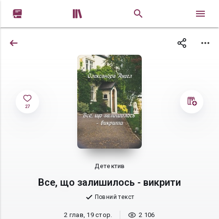


27
Детектив
Все, що залишилось - викрити
Повний текст
2 глав, 19 стор.
2 106