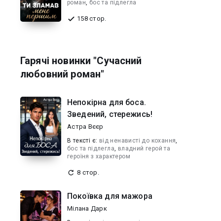
роман
,
бос та підлегла
158 стор.
Гарячі новинки "Сучасний
любовний роман"
Непокірна для боса.
Зведений, стережись!
Астра Вєєр
В текcті є:
від ненависті до кохання
,
бос та підлегла
,
владний герой та
героїня з характером
8 стор.
Покоївка для мажора
Мілана Дарк