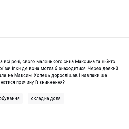
а всі речі, свого маленького сина Максима та нібито
ї зачіпки де вона могла б знаходитися. Через деякий
, але не Максим. Хопець дорослішав і навпаки ще
знатися причину її зникнення?
обування
складна доля