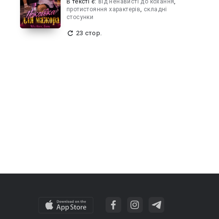
В текcті є:
від ненависті до кохання
,
протистояння характерів
,
складні
стосунки
23 стор.