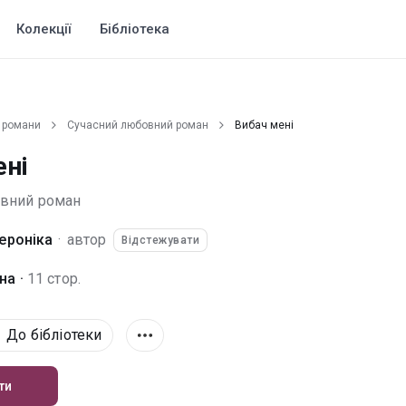
Колекції
Бібліотека
 романи
Сучасний любовний роман
Вибач мені
ені
овний роман
ероніка
·
автор
Відстежувати
а ·
11 стор.
До бібліотеки
ти