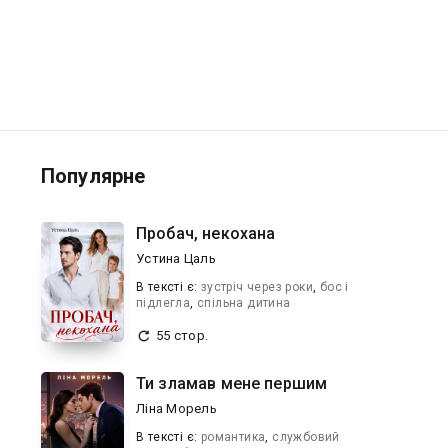
Популярне
Пробач, некохана
Устина Цаль
В текcті є:
зустріч через роки
,
бос і
підлегла
,
спільна дитина
55 стор.
Ти зламав мене першим
Ліна Морель
В текcті є:
романтика
,
службовий