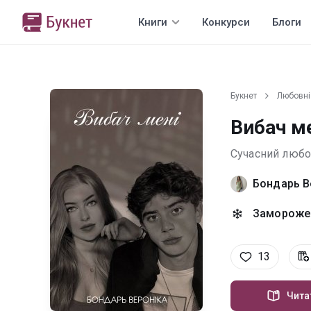
Книги
Конкурси
Блоги
Букнет
Любовні
Вибач м
Сучасний люб
Бондарь В
Заморожен
13
Чита