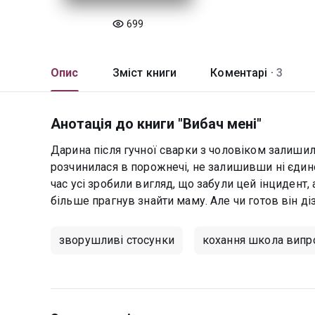
699
Опис
Зміст книги
Коментарі ·
3
Анотація до книги "Вибач мені"
Дарина після гучної сварки з чоловіком залишил
розчинилася в порожнечі, не залишивши ні єдино
час усі зробили вигляд, що забули цей інцидент
більше прагнув знайти маму. Але чи готов він ді
зворушливі стосунки
кохання школа випр