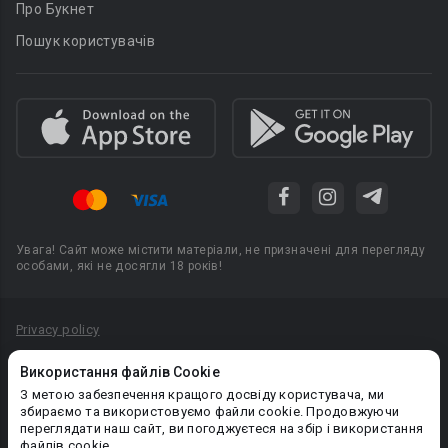
Про Букнет
Пошук користувачів
Увага! Сайт може містити матеріали, не призначені для перегляду
особами, які не досягли 18 років!
Privacy policy
Угода користувача
Використання файлів Cookie
Політика конфіденційності
З метою забезпечення кращого досвіду користувача, ми
збираємо та використовуємо файли cookie. Продовжуючи
Правила публікації авторського контенту
переглядати наш сайт, ви погоджуєтеся на збір і використання
файлів cookie.