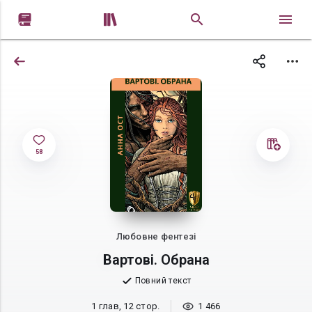


58
Любовне фентезі
Вартові. Обрана
Повний текст
1 глав, 12 стор.
1 466