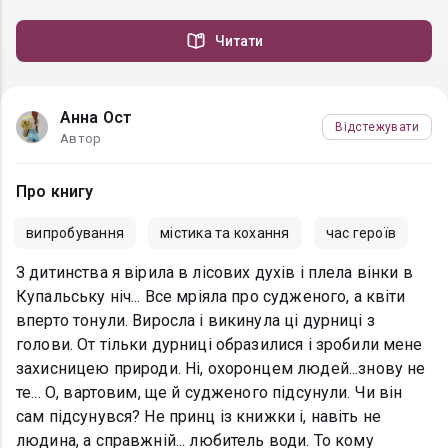
Читати
Анна Ост
Відстежувати
Автор
Про книгу
випробування
містика та кохання
час героїв
З дитинства я вірила в лісових духів і плела вінки в
Купальську ніч... Все мріяла про судженого, а квіти
вперто тонули. Виросла і викинула ці дурниці з
голови. От тільки дурниці образилися і зробили мене
захисницею природи. Ні, охоронцем людей...знову не
те... О, вартовим, ще й судженого підсунули. Чи він
сам підсунувся? Не принц із книжки і, навіть не
людина, а справжній... любитель води. То кому