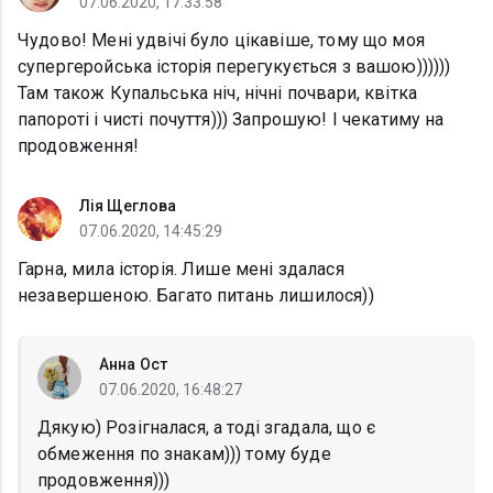
07.06.2020, 17:33:58
Чудово! Мені удвічі було цікавіше, тому що моя
супергеройська історія перегукується з вашою))))))
Там також Купальська ніч, нічні почвари, квітка
папороті і чисті почуття))) Запрошую! І чекатиму на
продовження!
Лія Щеглова
07.06.2020, 14:45:29
Гарна, мила історія. Лише мені здалася
незавершеною. Багато питань лишилося))
Анна Ост
07.06.2020, 16:48:27
Дякую) Розігналася, а тоді згадала, що є
обмеження по знакам))) тому буде
продовження)))