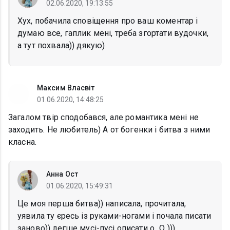
02.06.2020, 19:13:55
Хух, побачила сповіщення про ваш коментар і
думаю все, гаплик мені, треба згортати вудочки,
а тут похвала)) дякую)
Максим Власвіт
01.06.2020, 14:48:25
Загалом твір сподобався, але романтика мені не
заходить. Не любитель) А от богенки і битва з ними
класна.
Анна Ост
01.06.2020, 15:49:31
Це моя перша битва)) написала, прочитала,
уявила ту єресь із руками-ногами і почала писати
заново)) легше мусі-пусі описати о_О )))