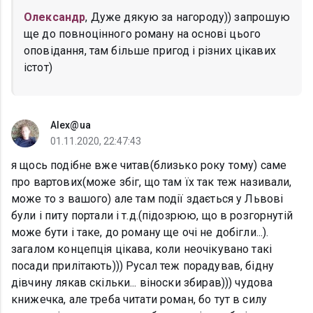
Олександр
, Дуже дякую за нагороду)) запрошую
ще до повноцінного роману на основі цього
оповідання, там більше пригод і різних цікавих
істот)
Alex@ua
01.11.2020, 22:47:43
я щось подібне вже читав(близько року тому) саме
про вартових(може збіг, що там їх так теж називали,
може то з вашого) але там події здається у Львові
були і питу портали і т.д.(підозрюю, що в розгорнутій
може бути і таке, до роману ще очі не добігли...).
загалом концепція цікава, коли неочікувано такі
посади прилітають))) Русал теж порадував, бідну
дівчину лякав скільки... віноски збирав))) чудова
книжечка, але треба читати роман, бо тут в силу