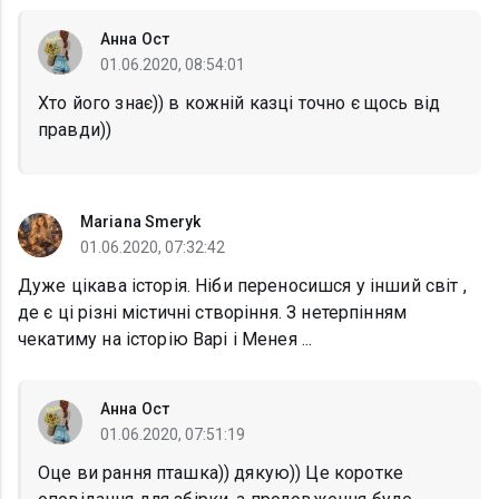
Анна Ост
01.06.2020, 08:54:01
Хто його знає)) в кожній казці точно є щось від
правди))
Mariana Smeryk
01.06.2020, 07:32:42
Дуже цікава історія. Ніби переносишся у інший світ ,
де є ці різні містичні створіння. З нетерпінням
чекатиму на історію Варі і Менея ...
Анна Ост
01.06.2020, 07:51:19
Оце ви рання пташка)) дякую)) Це коротке