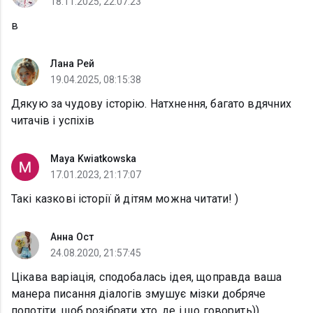
18.11.2025, 22:07:23
в
Лана Рей
19.04.2025, 08:15:38
Дякую за чудову історію. Натхнення, багато вдячних
читачів і успіхів
Maya Kwiatkowska
17.01.2023, 21:17:07
Такі казкові історії й дітям можна читати! )
Анна Ост
24.08.2020, 21:57:45
Цікава варіація, сподобалась ідея, щоправда ваша
манера писання діалогів змушує мізки добряче
попотіти, щоб розібрати хто, де і що говорить))