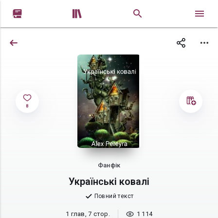


8
Фанфік
Українські ковалі
Повний текст
1 глав, 7 стор.
1 114