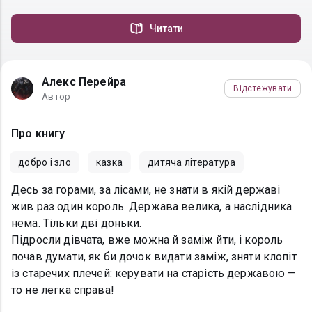
Читати
Алекс Перейра
Відстежувати
Автор
Про книгу
добро і зло
казка
дитяча література
Десь за горами, за лісами, не знати в якій державі
жив раз один король. Держава велика, а наслідника
нема. Тільки дві доньки.
Підросли дівчата, вже можна й заміж йти, і король
почав думати, як би дочок видати заміж, зняти клопіт
із старечих плечей: керувати на старість державою —
то не легка справа!