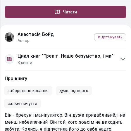
Читати
Анастасія Бойд
Відстежувати
Автор
Цикл книг "Трепіт. Наше безумство, і ми"
3 книги
Про книгу
заборонене кохання
дуже відверто
сильні почуття
Він - брехун і маніпулятор. Він дуже привабливий, і не
менш небезпечний. Він той, кого зовсім не виходить
забути. Колись, я підпустила його до себе надто