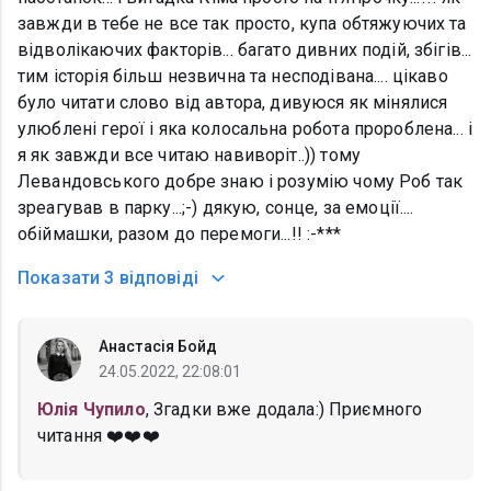
завжди в тебе не все так просто, купа обтяжуючих та
відволікаючих факторів... багато дивних подій, збігів...
тим історія більш незвична та несподівана.... цікаво
було читати слово від автора, дивуюся як мінялися
улюблені герої і яка колосальна робота пророблена... і
я як завжди все читаю навиворіт..)) тому
Левандовського добре знаю і розумію чому Роб так
зреагував в парку...;-) дякую, сонце, за емоції....
обіймашки, разом до перемоги...!! :-***
Показати
3 відповіді
Анастасія Бойд
24.05.2022, 22:08:01
Юлія Чупило
, Згадки вже додала:) Приємного
читання ❤️❤️❤️