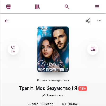


439
Романтична еротика
Трепіт. Моє безумство і Я
18+
Повний текст
25 глав, 130 стор.
104 849