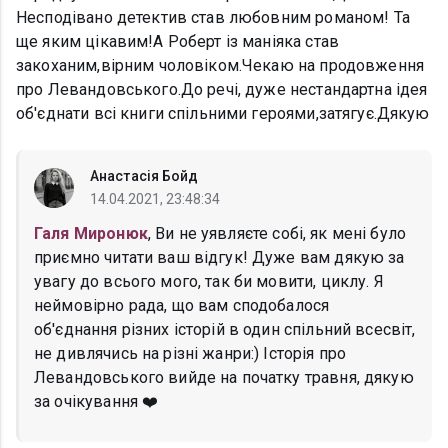
Несподівано детектив став любовним романом! Та
ще яким цікавим!А Роберт із маніяка став
закоханим,вірним чоловіком.Чекаю на продовження
про Левандовського.До речі, дуже нестандартна ідея
об'єднати всі книги спільними героями,затягує.Дякую
Анастасія Бойд
14.04.2021, 23:48:34
Галя Миронюк
, Ви не уявляєте собі, як мені було
приємно читати ваш відгук! Дуже вам дякую за
увагу до всього мого, так би мовити, циклу. Я
неймовірно рада, що вам сподобалося
об'єднання різних історій в один спільний всесвіт,
не дивлячись на різні жанри:) Історія про
Левандовського вийде на початку травня, дякую
за очікування ❤️