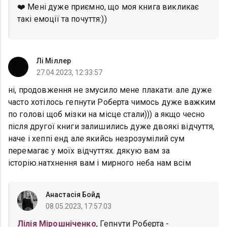
❤️ Мені дуже приємно, що моя книга викликає
такі емоції та почуття:))
Лі Міллер
27.04.2023, 12:33:57
ні, продовження не змусило мене плакати. але дуже
часто хотілось гепнути Роберта чимось дуже важким
по голові щоб мізки на місце стали))) а якщо чесно
після другої книги залишились дуже двоякі відчуття,
наче і хеппі енд але якийсь незрозумілий сум
перемагає у моїх відчуттях. дякую вам за
історію.натхнення вам і мирного неба нам всім
Анастасія Бойд
08.05.2023, 17:57:03
Лілія Мірошніченко
, Гепнути Роберта -