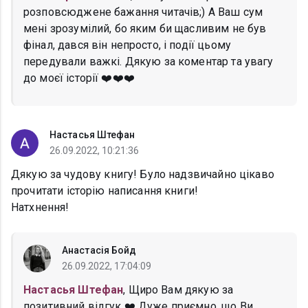
розповсюджене бажання читачів;) А Ваш сум
мені зрозумілий, бо яким би щасливим не був
фінал, дався він непросто, і події цьому
передували важкі. Дякую за коментар та увагу
до моєї історії ❤️❤️❤️
Настасья Штефан
26.09.2022, 10:21:36
Дякую за чудову книгу! Було надзвичайно цікаво
прочитати історію написання книги!
Натхнення!
Анастасія Бойд
26.09.2022, 17:04:09
Настасья Штефан
, Щиро Вам дякую за
позитивний відгук ❤️ Дуже приємно, що Ви