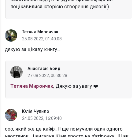
поцікавилися історією створення дилогії:)
Тетяна Мирончак
25.08.2022, 01:40:08
дякую за цікаву книгу...
Анастасія Бойд
27.08.2022, 00:30:28
Тетяна Мирончак
, Дякую за увагу ❤️
Юлія Чупило
24.05.2022, 16:09:40
ооо, який же це кайф...!! ще помучили один одного
наостанок... і вигадка Кіма просто на п'ятірочку...!!! як