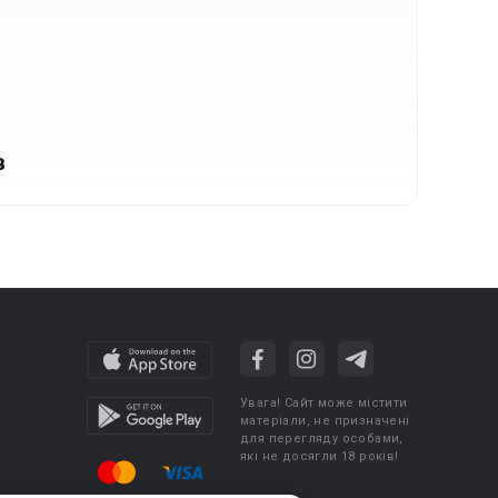
в
Увага! Сайт може містити
матеріали, не призначені
для перегляду особами,
які не досягли 18 років!